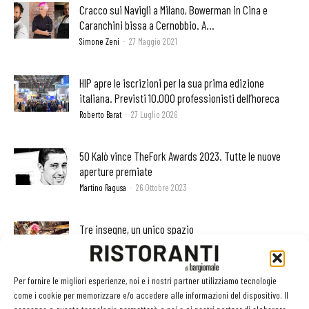
Cracco sui Navigli a Milano, Bowerman in Cina e
Caranchini bissa a Cernobbio. A...
Simone Zeni
-
27 Maggio 2021
HIP apre le iscrizioni per la sua prima edizione
italiana. Previsti 10.000 professionisti dell’horeca
Roberto Barat
-
27 Luglio 2026
50 Kalò vince TheFork Awards 2023. Tutte le nuove
aperture premiate
Martino Ragusa
-
26 Ottobre 2023
Tre insegne, un unico spazio
Alessandra Tibollo
-
28 Aprile 2017
Per fornire le migliori esperienze, noi e i nostri partner utilizziamo tecnologie
come i cookie per memorizzare e/o accedere alle informazioni del dispositivo. Il
Romeo, nuovo bistrot per gourmet