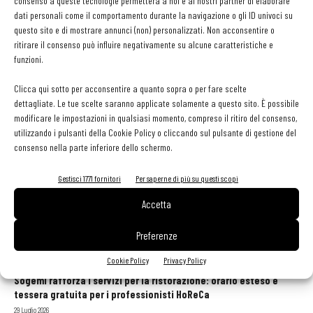
consenso a queste tecnologie permetterà a noi e ai nostri partner di elaborare
Alessandra Tibollo
-
21 Febbraio 2013
dati personali come il comportamento durante la navigazione o gli ID univoci su
questo sito e di mostrare annunci (non) personalizzati. Non acconsentire o
ritirare il consenso può influire negativamente su alcune caratteristiche e
funzioni.
Cuochi, identità e futuro della ristorazione: a Roma il
Simposio Apci
Clicca qui sotto per acconsentire a quanto sopra o per fare scelte
Roberto Barat
-
13 Marzo 2026
dettagliate. Le tue scelte saranno applicate solamente a questo sito. È possibile
modificare le impostazioni in qualsiasi momento, compreso il ritiro del consenso,
utilizzando i pulsanti della Cookie Policy o cliccando sul pulsante di gestione del
consenso nella parte inferiore dello schermo.
1
2
3
Gestisci 1771 fornitori
Per saperne di più su questi scopi
Accetta
Preferenze
GLI ARTICOLI PIÙ LETTI
Cookie Policy
Privacy Policy
Sogemi rafforza i servizi per la ristorazione: orario esteso e
tessera gratuita per i professionisti HoReCa
29 Luglio 2026