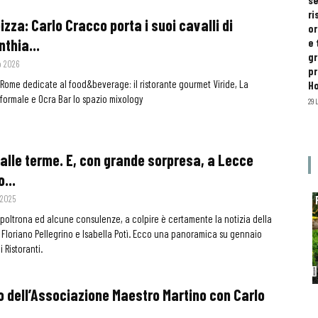
se
ri
pizza: Carlo Cracco porta i suoi cavalli di
or
nthia...
e 
gr
o 2026
pr
 Rome dedicate al food&beverage: il ristorante gourmet Viride, La
H
nformale e Ocra Bar lo spazio mixology
29 
alle terme. E, con grande sorpresa, a Lecce
...
 2025
 poltrona ed alcune consulenze, a colpire è certamente la notizia della
i Floriano Pellegrino e Isabella Potì. Ecco una panoramica su gennaio
 Ristoranti.
o dell’Associazione Maestro Martino con Carlo