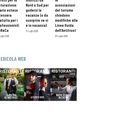
rvizi per la
indirizzi da
le
storazione:
Nord a Sud per
associazioni
ario esteso
godersi le
del turismo
tessera
vacanze (o da
chiedono
atuita per i
scorprire se si
modifiche alle
ofessionisti
è in vacanza)
Linee Guida
oReCa
dell’Antitrust
31 Luglio 2026
Luglio 2026
20 Luglio 2026
EDICOLA WEB