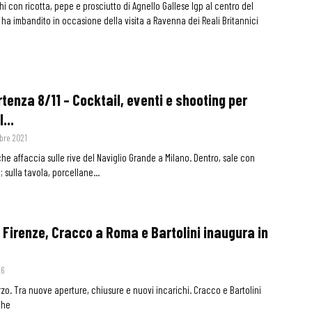
hi con ricotta, pepe e prosciutto di Agnello Gallese Igp al centro del
ha imbandito in occasione della visita a Ravenna dei Reali Britannici
rtenza 8/11 – Cocktail, eventi e shooting per
...
bre 2021
che affaccia sulle rive del Naviglio Grande a Milano. Dentro, sale con
; sulla tavola, porcellane...
 Firenze, Cracco a Roma e Bartolini inaugura in
26
zo. Tra nuove aperture, chiusure e nuovi incarichi. Cracco e Bartolini
che