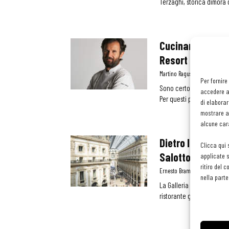
Terzaghi, storica dimora d
Cucinare con Car
Resort
Martino Ragusa
-
8 Agosto 2
Per fornire
Sono certo che a molti d
accedere al
Per questi professionisti
di elaborar
mostrare an
alcune cara
Dietro le quinte
Clicca qui 
Salotto di Milan
applicate s
ritiro del 
Ernesto Brambilla
-
18 Maggi
nella parte
La Galleria Vittorio Emanu
ristorante gourmet e molt