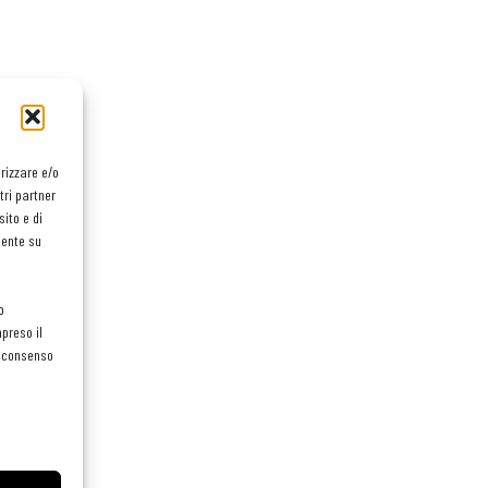
orizzare e/o
tri partner
ito e di
mente su
o
preso il
el consenso