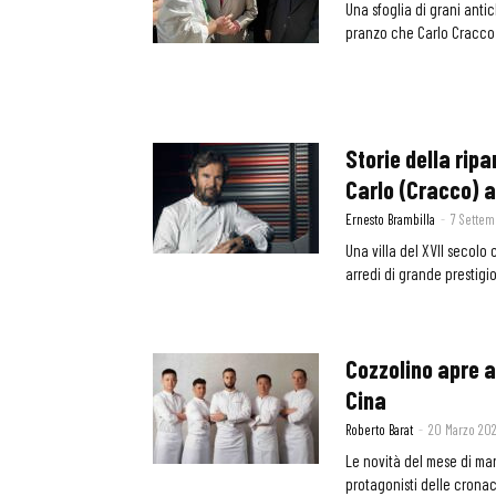
Una sfoglia di grani antic
pranzo che Carlo Cracco 
Storie della ripa
Carlo (Cracco) al
Ernesto Brambilla
-
7 Settem
Una villa del XVII secolo 
arredi di grande prestigio
Cozzolino apre a
Cina
Roberto Barat
-
20 Marzo 20
Le novità del mese di mar
protagonisti delle crona