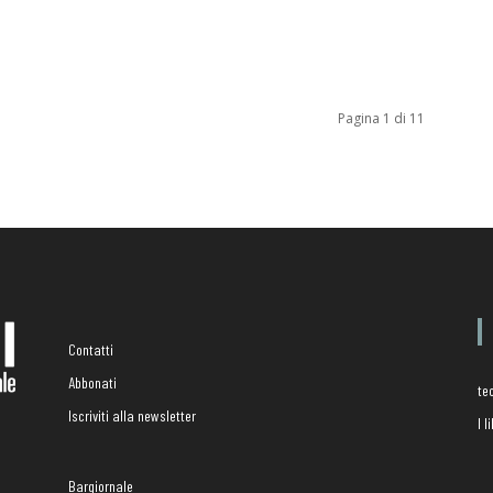
Pagina 1 di 11
Contatti
Abbonati
te
Iscriviti alla newsletter
I 
Bargiornale