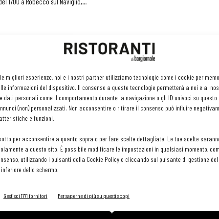
el 1700 a Robecco sul Naviglio,...
lo Cracco: in Agosto si può al Forte Village
018
 le migliori esperienze, noi e i nostri partner utilizziamo tecnologie come i cookie per mem
egli amici cuochi on line piacerebbe poter cucinare con Carlo Cracco.
le informazioni del dispositivo. Il consenso a queste tecnologie permetterà a noi e ai nos
 anche quest'anno, il quinto consecutivo, l’occasione...
e dati personali come il comportamento durante la navigazione o gli ID univoci su questo s
nunci (non) personalizzati. Non acconsentire o ritirare il consenso può influire negativa
tteristiche e funzioni.
 con Carlo Cracco nel suo nuovo regno nel
sotto per acconsentire a quanto sopra o per fare scelte dettagliate. Le tue scelte sarann
o
olamente a questo sito. È possibile modificare le impostazioni in qualsiasi momento, com
consenso, utilizzando i pulsanti della Cookie Policy o cliccando sul pulsante di gestione d
o 2018
 inferiore dello schermo.
ele II di Milano ospita la nuova impresa di Carlo Cracco. Cafè-bistro,
o altro
Gestisci 1771 fornitori
Per saperne di più su questi scopi