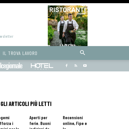
ewsletter
IL TROVA LAVORO
Bargiornale
dolcegiornale
Hoteldomani
GLI ARTICOLI PIÙ LETTI
ogemi
Aperti per
Recensioni
fforza i
ferie. Buoni
online, Fipe e