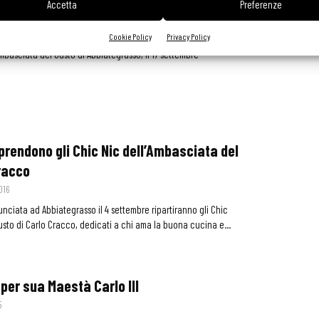
Accetta
Preferenze
’amatriciana pro terremotati
16
Cookie Policy
Privacy Policy
Ambasciata del Gusto di Abbiategrasso, il 17 settembre
iprendono gli Chic Nic dell’Ambasciata del
racco
016
unciata ad Abbiategrasso il 4 settembre ripartiranno gli Chic
usto di Carlo Cracco, dedicati a chi ama la buona cucina e...
per sua Maestà Carlo III
5