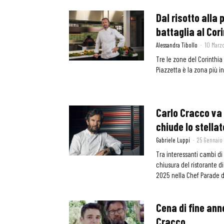
Dal risotto alla 
battaglia al Cori
Alessandra Tibollo
-
10 Marz
Tre le zone del Corinthia
Piazzetta è la zona più i
Carlo Cracco va 
chiude lo stellato
Gabriele Luppi
-
25 Gennaio
Tra interessanti cambi di
chiusura del ristorante d
2025 nella Chef Parade di
Cena di fine ann
Cracco