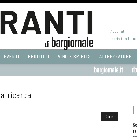
Abbonati
Iscriviti alla n
EVENTI
PRODOTTI
VINO E SPIRITS
ATTREZZATURE
la ricerca
S
ra