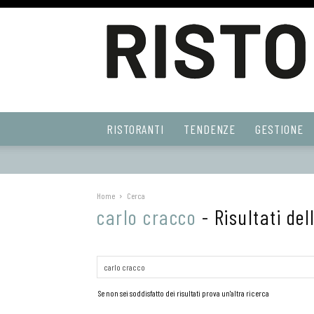
Ristoranti
RISTORANTI
TENDENZE
GESTIONE
Web
Home
Cerca
carlo cracco
-
Risultati del
Se non sei soddisfatto dei risultati prova un'altra ricerca