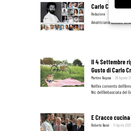
Carlo Cracco e l
Redazione
-
1 Settembre 20
Amatriciana solidale all'
Il 4 Settembre r
Gusto di Carlo C
Martino Ragusa
-
29 Agosto 2
Nell’ex convento dell’Ann
Nic dell’Ambasciata del G
E Cracco cucina 
Roberto Barat
-
11 Aprile 202