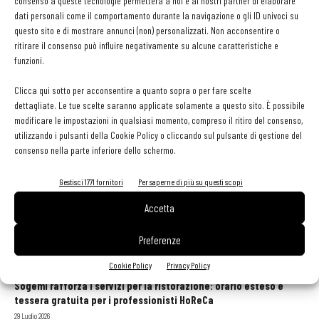
consenso a queste tecnologie permetterà a noi e ai nostri partner di elaborare
S.Pellegrino Young Chef 2018
dati personali come il comportamento durante la navigazione o gli ID univoci su
Martino Ragusa
-
12 Giugno 2017
questo sito e di mostrare annunci (non) personalizzati. Non acconsentire o
ritirare il consenso può influire negativamente su alcune caratteristiche e
funzioni.
Il primo febbraio aprono le iscrizioni al S.Pellegrino
Young Chef. Durerà 18 mesi con...
Clicca qui sotto per acconsentire a quanto sopra o per fare scelte
Martino Ragusa
-
19 Gennaio 2017
dettagliate. Le tue scelte saranno applicate solamente a questo sito. È possibile
modificare le impostazioni in qualsiasi momento, compreso il ritiro del consenso,
utilizzando i pulsanti della Cookie Policy o cliccando sul pulsante di gestione del
consenso nella parte inferiore dello schermo.
1
2
3
Gestisci 1771 fornitori
Per saperne di più su questi scopi
Accetta
Preferenze
GLI ARTICOLI PIÙ LETTI
Cookie Policy
Privacy Policy
Sogemi rafforza i servizi per la ristorazione: orario esteso e
tessera gratuita per i professionisti HoReCa
29 Luglio 2026