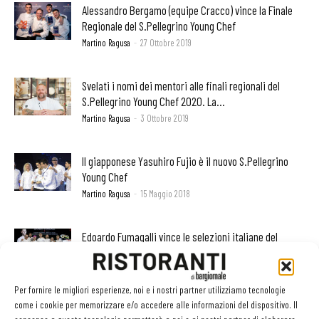
Alessandro Bergamo (equipe Cracco) vince la Finale
Regionale del S.Pellegrino Young Chef
Martino Ragusa
-
27 Ottobre 2019
Svelati i nomi dei mentori alle finali regionali del
S.Pellegrino Young Chef 2020. La...
Martino Ragusa
-
3 Ottobre 2019
Il giapponese Yasuhiro Fujio è il nuovo S.Pellegrino
Young Chef
Martino Ragusa
-
15 Maggio 2018
Edoardo Fumagalli vince le selezioni italiane del
S.Pellegrino Young Chef 2017
Martino Ragusa
-
14 Settembre 2017
Per fornire le migliori esperienze, noi e i nostri partner utilizziamo tecnologie
come i cookie per memorizzare e/o accedere alle informazioni del dispositivo. Il
Questi i 10 candidati alla finale italiana del