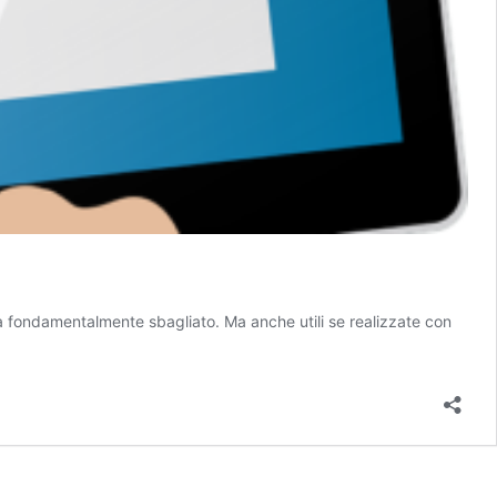
ma fondamentalmente sbagliato. Ma anche utili se realizzate con