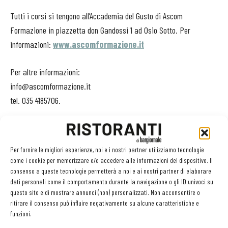
Tutti i corsi si tengono all’Accademia del Gusto di Ascom
Formazione in piazzetta don Gandossi 1 ad Osio Sotto. Per
informazioni:
www.ascomformazione.it
Per altre informazioni:
info@ascomformazione.it
tel. 035 4185706.
Per fornire le migliori esperienze, noi e i nostri partner utilizziamo tecnologie
come i cookie per memorizzare e/o accedere alle informazioni del dispositivo. Il
TAG
ascom bergamo
consenso a queste tecnologie permetterà a noi e ai nostri partner di elaborare
dati personali come il comportamento durante la navigazione o gli ID univoci su
questo sito e di mostrare annunci (non) personalizzati. Non acconsentire o
ritirare il consenso può influire negativamente su alcune caratteristiche e
funzioni.
Facebook
Twitter