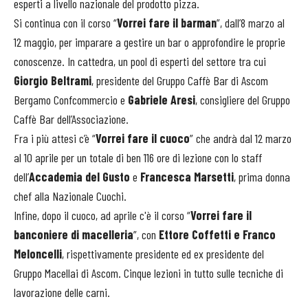
esperti a livello nazionale del prodotto pizza.
Si continua con il corso “
Vorrei fare il barman
”, dall’8 marzo al
12 maggio, per imparare a gestire un bar o approfondire le proprie
conoscenze. In cattedra, un pool di esperti del settore tra cui
Giorgio Beltrami
, presidente del Gruppo Caffè Bar di Ascom
Bergamo Confcommercio e
Gabriele Aresi
, consigliere del Gruppo
Caffè Bar dell’Associazione.
Fra i più attesi c’è “
Vorrei fare il cuoco
” che andrà dal 12 marzo
al 10 aprile per un totale di ben 116 ore di lezione con lo staff
dell’
Accademia del Gusto
e
Francesca Marsetti
, prima donna
chef alla Nazionale Cuochi.
Infine, dopo il cuoco, ad aprile c'è il corso “
Vorrei fare il
banconiere di macelleria
”, con
Ettore Coffetti e Franco
Meloncelli
, rispettivamente presidente ed ex presidente del
Gruppo Macellai di Ascom. Cinque lezioni in tutto sulle tecniche di
lavorazione delle carni.