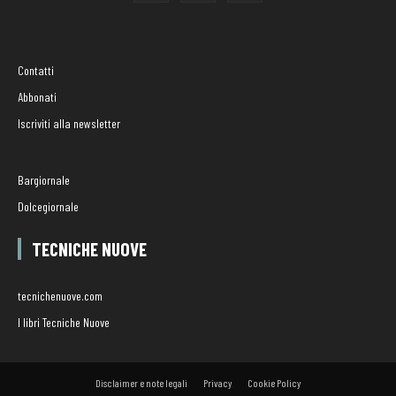
Contatti
Abbonati
Iscriviti alla newsletter
Bargiornale
Dolcegiornale
TECNICHE NUOVE
tecnichenuove.com
I libri Tecniche Nuove
Disclaimer e note legali
Privacy
Cookie Policy