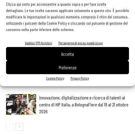
Clicca qui sotto per acconsentire a quanto sopra o per fare scelte
dettagliate. Le tue scelte saranno applicate solamente a questo sito. È possibile
modificare le impostazioni in qualsiasi momento, compreso il ritiro del consenso,
utilizzando i pulsanti della Cookie Policy o cliccando sul pulsante di gestione del
LEGGI ANCHE
consenso nella parte inferiore dello schermo.
Ampliare l’attività del ristorante al catering? Sì, ma la
Gestisci 1771 fornitori
Per saperne di più su questi scopi
scelta giusta è puntare sul premium
Accetta
Preferenze
Il ristorante Fata di Triuggio si rifà il look con un
nuovo progetto illuminotecnico
Cookie Policy
Privacy Policy
Innovazione, digitalizzazione e ricerca di talenti al
centro di HIP Italia, a BolognaFiere dal 19 al 21 ottobre
2026