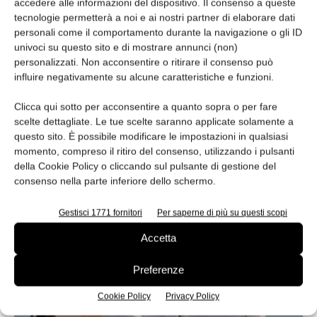
accedere alle informazioni del dispositivo. Il consenso a queste
tecnologie permetterà a noi e ai nostri partner di elaborare dati
personali come il comportamento durante la navigazione o gli ID
univoci su questo sito e di mostrare annunci (non)
personalizzati. Non acconsentire o ritirare il consenso può
Sana Food 2027 e Aic insieme per:
influire negativamente su alcune caratteristiche e funzioni.
Olimpiadi della cucina, Chef...
Clicca qui sotto per acconsentire a quanto sopra o per fare
Roberto Barat
-
24 Luglio 2026
scelte dettagliate. Le tue scelte saranno applicate solamente a
L'Associazione Italiana Cuochi torna protagonista di SANA
questo sito. È possibile modificare le impostazioni in qualsiasi
Food 2027 con il Villaggio AIC, le World IAC, la Chef Medal e il
momento, compreso il ritiro del consenso, utilizzando i pulsanti
debutto del SANA Food Chef Award. Al centro dell'edizione
della Cookie Policy o cliccando sul pulsante di gestione del
anche formazione, cooking show e Longevity Nutrition.
consenso nella parte inferiore dello schermo.
Gestisci 1771 fornitori
Per saperne di più su questi scopi
Accetta
Preferenze
Cookie Policy
Privacy Policy