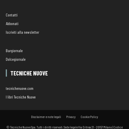
Contatti
Abbonati
Iscriviti alla newsletter
Bargiornale
Dolcegiornale
TECNICHE NUOVE
tecnichenuove.com
I libri Tecniche Nuove
Disclaimer e note legali
Privacy
Cookie Policy
© Tecniche Nuove Spa. Tutti i diritti riservati. Sede legale Via Eritrea 21 - 20157 Milano | Codice