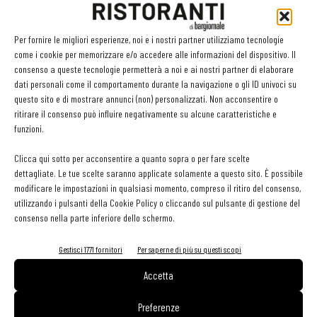
premiazione della XXXIV edizione dell’Ercole Olivario, il concorso nazionale
dedicato alle eccellenze olearie italiane, promosso da Unioncamere
Nazionale con il coinvolgimento di istituzioni e organizzazioni del
Per fornire le migliori esperienze, noi e i nostri partner utilizziamo tecnologie
comparto.
come i cookie per memorizzare e/o accedere alle informazioni del dispositivo. Il
consenso a queste tecnologie permetterà a noi e ai nostri partner di elaborare
dati personali come il comportamento durante la navigazione o gli ID univoci su
questo sito e di mostrare annunci (non) personalizzati. Non acconsentire o
ritirare il consenso può influire negativamente su alcune caratteristiche e
funzioni.
Clicca qui sotto per acconsentire a quanto sopra o per fare scelte
dettagliate. Le tue scelte saranno applicate solamente a questo sito. È possibile
modificare le impostazioni in qualsiasi momento, compreso il ritiro del consenso,
utilizzando i pulsanti della Cookie Policy o cliccando sul pulsante di gestione del
consenso nella parte inferiore dello schermo.
Gestisci 1771 fornitori
Per saperne di più su questi scopi
Accetta
Preferenze
La ristorazione si ritrova in un bicchier d’acqua