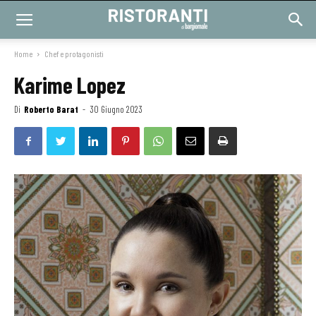
Home
Chef e protagonisti
Karime Lopez
Di
Roberto Barat
-
30 Giugno 2023