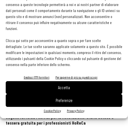
Giuseppe Auricchio
consenso a queste tecnologie permetterà a noi e ai nostri partner di elaborare
dati personali come il comportamento durante la navigazione o gli ID univoci su
questo sito e di mostrare annunci (non) personalizzati. Non acconsentire o
ritirare il consenso può influire negativamente su alcune caratteristiche e
funzioni.
Ciccio Sultano diventa Cavaliere al Merito della
Repubblica Italiana
Clicca qui sotto per acconsentire a quanto sopra o per fare scelte
dettagliate. Le tue scelte saranno applicate solamente a questo sito. È possibile
modificare le impostazioni in qualsiasi momento, compreso il ritiro del consenso,
utilizzando i pulsanti della Cookie Policy o cliccando sul pulsante di gestione del
consenso nella parte inferiore dello schermo.
Gestisci 1771 fornitori
Per saperne di più su questi scopi
Accetta
Preferenze
GLI ARTICOLI PIÙ LETTI
Cookie Policy
Privacy Policy
Sogemi rafforza i servizi per la ristorazione: orario esteso e
tessera gratuita per i professionisti HoReCa