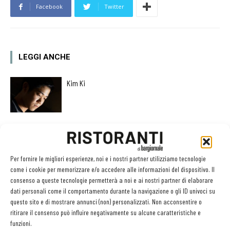
Facebook
Twitter
LEGGI ANCHE
Kim Ki
Giuseppe Auricchio
Per fornire le migliori esperienze, noi e i nostri partner utilizziamo tecnologie
come i cookie per memorizzare e/o accedere alle informazioni del dispositivo. Il
consenso a queste tecnologie permetterà a noi e ai nostri partner di elaborare
Ciccio Sultano diventa Cavaliere al Merito della
dati personali come il comportamento durante la navigazione o gli ID univoci su
Repubblica Italiana
questo sito e di mostrare annunci (non) personalizzati. Non acconsentire o
ritirare il consenso può influire negativamente su alcune caratteristiche e
funzioni.