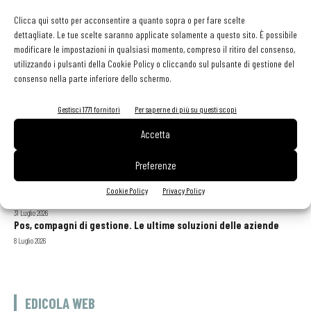
Clicca qui sotto per acconsentire a quanto sopra o per fare scelte
dettagliate. Le tue scelte saranno applicate solamente a questo sito. È possibile
modificare le impostazioni in qualsiasi momento, compreso il ritiro del consenso,
utilizzando i pulsanti della Cookie Policy o cliccando sul pulsante di gestione del
consenso nella parte inferiore dello schermo.
GLI ARTICOLI PIÙ LETTI
Gestisci 1771 fornitori
Per saperne di più su questi scopi
Accetta
Sogemi rafforza i servizi per la ristorazione: orario esteso e
tessera gratuita per i professionisti HoReCa
Preferenze
29 Luglio 2026
Aperti per ferie. Buoni indirizzi da Nord a Sud per godersi le
Cookie Policy
Privacy Policy
vacanze (o da scorprire se si è in vacanza)
31 Luglio 2026
Pos, compagni di gestione. Le ultime soluzioni delle aziende
8 Luglio 2026
EDICOLA WEB