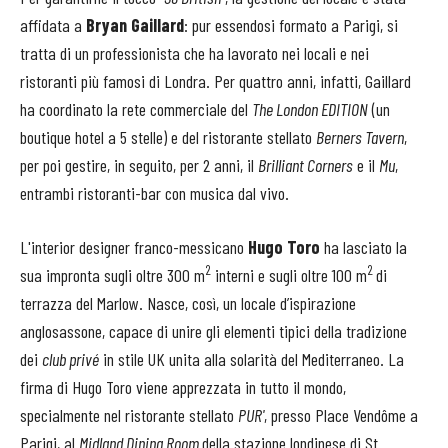
affidata a
Bryan Gaillard
: pur essendosi formato a Parigi, si
tratta di un professionista che ha lavorato nei locali e nei
ristoranti più famosi di Londra. Per quattro anni, infatti, Gaillard
ha coordinato la rete commerciale del
The London EDITION
(un
boutique hotel a 5 stelle) e del ristorante stellato
Berners Tavern
,
per poi gestire, in seguito, per 2 anni, il
Brilliant Corners
e il
Mu
,
entrambi ristoranti-bar con musica dal vivo.
L'interior designer franco-messicano
Hugo Toro
ha lasciato la
2
2
sua impronta sugli oltre 300 m
interni e sugli oltre 100 m
di
terrazza del Marlow. Nasce, così, un locale d’ispirazione
anglosassone, capace di unire gli elementi tipici della tradizione
dei
club privé
in stile UK unita alla solarità del Mediterraneo. La
firma di Hugo Toro viene apprezzata in tutto il mondo,
specialmente nel ristorante stellato
PUR'
, presso Place Vendôme a
Parigi, al
Midland Dining Room
della stazione londinese di St