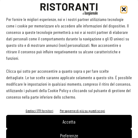
verde acqua, gli elementi in vetro di Murano, le lampade create su
misura e un bancone da bar in ghisa piuttosto importante) con lo
Per fornire le migliori esperienze, noi e i nostri partner utilizziamo tecnologie
scopo di creare un'atmosfera avvincente, spingendo i propri ospiti
come i cookie per memorizzare e/o accedere alle informazioni del dispositivo. Il
a viaggiare con la mente tra le tonalità marine. Questo ambiente,
consenso a queste tecnologie permetterà a noi e ai nostri partner di elaborare
dati personali come il comportamento durante la navigazione o gli ID univoci su
tanto ospitale quanto brillante dal punto di vista architettonico,
questo sito e di mostrare annunci (non) personalizzati. Non acconsentire o
contiene anche la stanza delle curiosità di Lady M., piena degli
ritirare il consenso può influire negativamente su alcune caratteristiche e
oggetti più eclettici, selezionati dallo stesso Hugo Toro, da libri
funzioni.
dedicati all'arte a biografie.
Clicca qui sotto per acconsentire a quanto sopra o per fare scelte
dettagliate. Le tue scelte saranno applicate solamente a questo sito. È possibile
All day dinning all'inglese
modificare le impostazioni in qualsiasi momento, compreso il ritiro del consenso,
utilizzando i pulsanti della Cookie Policy o cliccando sul pulsante di gestione del
consenso nella parte inferiore dello schermo.
Il Marlow offre pietanze dolci e salate tipiche della cucina inglese,
conviviale e confortante, disponibile ogni giorno dalle 8:30 a
Gestisci 1771 fornitori
Per saperne di più su questi scopi
mezzanotte. Gli ospiti potranno gustare la
Full English
Accetta
Breakfast
tradizionale
per cominciare la giornata, senza
dimenticare il
Brunch
domenicale da consumare seduti bevendo
Preferenze