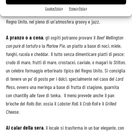
dello champagne, o il
Tea Time
, caratterizzato da pasticcini e
Cookie Policy
Privacy Policy
panini accompagnati da una tazza di tè inglese, servita come nel
Regno Unito, nel pieno di un'atmosfera groovy e jazz.
A pranzo o a cena
, gli ospiti potranno provare il
Beef Wellington
con purè di tartufo
o la
Marlow Pie
, un piatto a base di noci, miele,
funghi, rucola e cheddar. Il tutto senza dimenticare piatti di pesce:
crudo di mare, frutti di mare, crostacei, caviale, o magari lo
Stilton
,
un celebre formaggio erborinato tipico del Regno Unito. Si consiglia
di tenere un po’ di posto per i dolci, specialmente nel caso del
Lord
Mess
, ovvero una meringa a base di frutta di stagione, guarnita
con chantilly alle fave di tonka. Il menù prevede anche il pan
brioche del
Rolls Bar
, ossia il
Lobster Roll,
il
Crab Roll
e il
Grilled
Cheese
.
Al calar della sera
, il locale si trasforma in un bar elegante, con