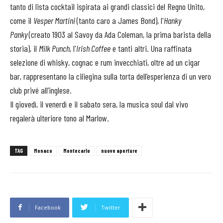
tanto di lista cocktail ispirata ai grandi classici del Regno Unito,
come il
Vesper Martini
(tanto caro a James Bond), l'
Hanky
Panky
(creato 1903 al Savoy da Ada Coleman, la prima barista della
storia), il
Milk Punch
, l'
Irish Coffee
e tanti altri. Una raffinata
selezione di whisky, cognac e rum invecchiati, oltre ad un cigar
bar, rappresentano la ciliegina sulla torta dell’esperienza di un vero
club privé all’inglese.
Il giovedì, il venerdì e il sabato sera, la musica soul dal vivo
regalerà ulteriore tono al Marlow.
TAG
Monaco
Montecarlo
nuove aperture
Facebook
Twitter