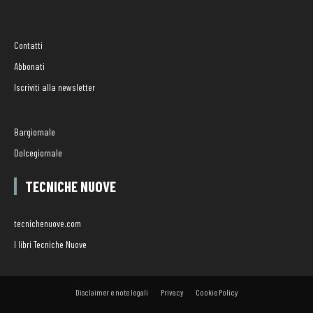
Contatti
Abbonati
Iscriviti alla newsletter
Bargiornale
Dolcegiornale
TECNICHE NUOVE
tecnichenuove.com
I libri Tecniche Nuove
Disclaimer e note legali
Privacy
Cookie Policy