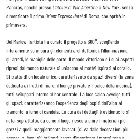
Pancras, nonché presso
L'atelier di Villa Albertine
a New York, senza
dimenticare il primo
Orient Express Hotel
di Roma, che aprirà in
primavera.
Del Marlow, l’artista ha curato il progetto a 360°, scegliendo
interamente su misura gli elementi architettonici, l'illuminazione,
gli arredi, le maniglie delle porte. Il mondo vittoriano e i suoi aspetti
ripresi dal mondo naturale si uniscono ai motivi ispirati al corallo.
Si tratta di un locale unico, caratterizzato da spazi diversi (la zona
dedicata ai frutti di mare, il lounge privato e il palco della musica),
tutti sviluppati intorno al bar centrale. La luce calda avvolge tutti
gli spazi, caratterizzando l'esperienza degli ospiti dall'alba al
tramonto, a lume di candela. La cura dei dettagli è evidente: lo si
nota, soprattutto, da come il luogo riesce a unire i materiali più
grezzi a quelli maggiormente lavorati (si va dalle decorazioni più
accese, ai legni più brillanti, senza dimenticare i marmi rosa e