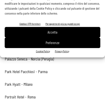
modificare le impostazioni in qualsiasi momento, compreso il ritiro del consenso,
Monastero Santa Rosa Hotel & Spa - Amalfi (Salerno)
utilizzando i pulsanti della Cookie Policy o cliccando sul pulsante di gestione del
consenso nella parte inferiore dello schermo.
Palazzo Gattini - Matera
Gestisci 1771 fornitori
Per saperne di più su questi scopi
Accetta
Palazzo Parigi - Milano
Preferenze
Palazzo Righini - Fossano (Cuneo)
Cookie Policy
Privacy Policy
Palazzo Seneca - Norcia (Perugia)
Park Hotel Pacchiosi - Parma
Park Hyatt - Milano
Portrait Hotel - Roma