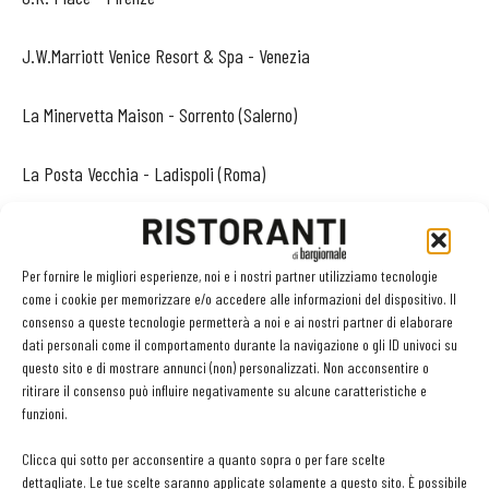
J.W.Marriott Venice Resort & Spa - Venezia
La Minervetta Maison - Sorrento (Salerno)
La Posta Vecchia - Ladispoli (Roma)
Le foglie di Acanto - Lucera (Foggia)
Per fornire le migliori esperienze, noi e i nostri partner utilizziamo tecnologie
Mandarin Oriental Hotel - Milano
come i cookie per memorizzare e/o accedere alle informazioni del dispositivo. Il
consenso a queste tecnologie permetterà a noi e ai nostri partner di elaborare
dati personali come il comportamento durante la navigazione o gli ID univoci su
Masseria Torre Maizza - Savelletri di Fasano (Brindisi)
questo sito e di mostrare annunci (non) personalizzati. Non acconsentire o
ritirare il consenso può influire negativamente su alcune caratteristiche e
ME by Melia - Milano
funzioni.
Clicca qui sotto per acconsentire a quanto sopra o per fare scelte
Milan Suite Hotel - Milano
dettagliate. Le tue scelte saranno applicate solamente a questo sito. È possibile