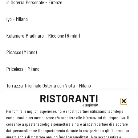
io Osteria Personale - Firenze
Iyo - Milano
Kalamaro Piadinaro - Riccione (Rimini)
Pisacco (Milano)
Priceless - Milano
Terrazza Triennale Osteria con Vista - Milano
The Stage - Milano
Per fornire le migliori esperienze, noi e i nostri partner utilizziamo tecnologie
come i cookie per memorizzare e/o accedere alle informazioni del dispositivo. Il
Èvviva - Riccione (Rimini)
consenso a queste tecnologie permetterà a noi e ai nostri partner di elaborare
dati personali come il comportamento durante la navigazione o gli ID univoci su
Clicca qui per votare
questo sito e di mostrare annunci (non) personalizzati. Non acconsentire o