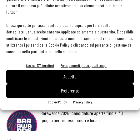
ritirare il consenso può influire negativamente su alcune caratteristiche e
funzioni.
Clicca qui sotto per acconsentire a quanto sopra o per fare scelte
dettagliate. Le tue scelte saranno applicate solamente a questo sito. È possibile
Facebook
Twitter
modificare le impostazioni in qualsiasi momento, compreso il ritiro del consenso,
utilizzando i pulsanti della Cookie Policy o cliccando sul pulsante di gestione del
consenso nella parte inferiore dello schermo.
Gestisci 1771 fornitori
Per saperne di più su questi scopi
LEGGI ANCHE
Accetta
Al via Baritalia Food Edition – La sfida del panino.
Manda la tua ricetta
Preferenze
Cookie Policy
Privacy Policy
Barawards 2026: candidature aperte fino al 30
giugno per professionisti e locali