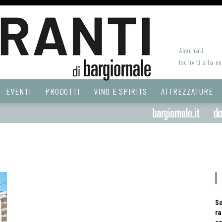
Abbonati
Iscriviti alla n
EVENTI
PRODOTTI
VINO E SPIRITS
ATTREZZATURE
S
ra