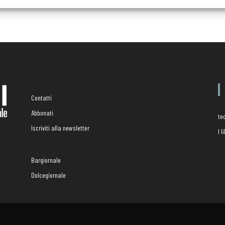
Contatti
Abbonati
te
Iscriviti alla newsletter
I 
Bargiornale
Dolcegiornale