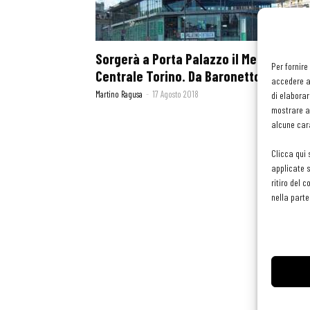
Sorgerà a Porta Palazzo il Mercato
Per fornire
Centrale Torino. Da Baronetto e...
accedere al
Martino Ragusa
-
17 Agosto 2018
di elaborar
mostrare an
alcune cara
Clicca qui 
applicate s
ritiro del 
nella parte