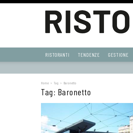
Ristoranti
RISTORANTI
TENDENZE
GESTIONE
Web
Home
Tag
Baronetto
Tag: Baronetto