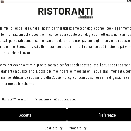
se
ri
or
e 
gr
 le migliori esperienze, noi e i nostri partner utilizziamo tecnologie come i cookie per mem
pr
le informazioni del dispositivo. Il consenso a queste tecnologie permetterà a noi e ai nos
H
e dati personali come il comportamento durante la navigazione o gli ID univoci su questo s
29 
nunci (non) personalizzati. Non acconsentire o ritirare il consenso può influire negativa
tteristiche e funzioni.
sotto per acconsentire a quanto sopra o per fare scelte dettagliate. Le tue scelte sarann
olamente a questo sito. È possibile modificare le impostazioni in qualsiasi momento, com
consenso, utilizzando i pulsanti della Cookie Policy o cliccando sul pulsante di gestione d
 inferiore dello schermo.
Gestisci 1771 fornitori
Per saperne di più su questi scopi
Accetta
Preferenze
Cookie Policy
Privacy Policy