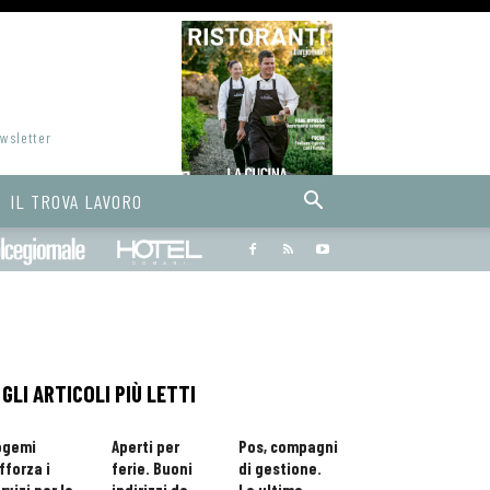
ewsletter
IL TROVA LAVORO
Bargiornale
dolcegiornale
Hoteldomani
GLI ARTICOLI PIÙ LETTI
ogemi
Aperti per
Pos, compagni
fforza i
ferie. Buoni
di gestione.