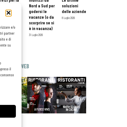
rvizi per la
indirizzi da
Le ultime
storazione:
Nord a Sud per
soluzioni
ario esteso
godersi le
delle aziende
tessera
vacanze (o da
8 Luglio 2026
atuita per i
scorprire se si
orizzare e/o
ofessionisti
è in vacanza)
tri partner
oReCa
31 Luglio 2026
ito e di
Luglio 2026
mente su
o
EDICOLA WEB
preso il
el consenso