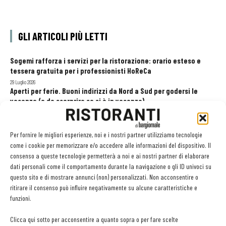
GLI ARTICOLI PIÙ LETTI
Sogemi rafforza i servizi per la ristorazione: orario esteso e
tessera gratuita per i professionisti HoReCa
29 Luglio 2026
Aperti per ferie. Buoni indirizzi da Nord a Sud per godersi le
vacanze (o da scorprire se si è in vacanza)
31 Luglio 2026
Pos, compagni di gestione. Le ultime soluzioni delle aziende
8 Luglio 2026
Per fornire le migliori esperienze, noi e i nostri partner utilizziamo tecnologie
come i cookie per memorizzare e/o accedere alle informazioni del dispositivo. Il
consenso a queste tecnologie permetterà a noi e ai nostri partner di elaborare
dati personali come il comportamento durante la navigazione o gli ID univoci su
EDICOLA WEB
questo sito e di mostrare annunci (non) personalizzati. Non acconsentire o
ritirare il consenso può influire negativamente su alcune caratteristiche e
funzioni.
Clicca qui sotto per acconsentire a quanto sopra o per fare scelte