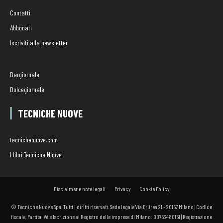
Contatti
Abbonati
Iscriviti alla newsletter
Bargiornale
Dolcegiornale
TECNICHE NUOVE
tecnichenuove.com
I libri Tecniche Nuove
Disclaimer e note legali
Privacy
Cookie Policy
© Tecniche Nuove Spa. Tutti i diritti riservati. Sede legale Via Eritrea 21 - 20157 Milano | Codice
fiscale, Partita IVA e Iscrizione al Registro delle imprese di Milano: 00753480151 | Registrazione