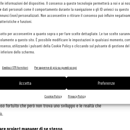
ffiancare una loro applicazione pratica etica, che tenga conto
le informazioni del dispositivo. Il consenso a queste tecnologie permetterà a noi e ai nos
e dati personali come il comportamento durante la navigazione o gli ID univoci su questo s
d cost di ogni piatto, ma anche del personale da assumere
nunci (non) personalizzati. Non acconsentire o ritirare il consenso può influire negativa
sa. Attraverso un’ottima gestione economica infine si è in grado
tteristiche e funzioni.
a propria creatività. La stabilità economica è infatti un
sotto per acconsentire a quanto sopra o per fare scelte dettagliate. Le tue scelte sarann
scelte innovative.
olamente a questo sito. È possibile modificare le impostazioni in qualsiasi momento, com
consenso, utilizzando i pulsanti della Cookie Policy o cliccando sul pulsante di gestione d
nnovazione
 inferiore dello schermo.
realtà sono delle opportunità costituendo la base su cui poter
Gestisci 1771 fornitori
Per saperne di più su questi scopi
te dall’insegnamento delle regole per arrivare a creare un
si situazione ci si possa trovare nel proprio percorso
Accetta
Preferenze
tà porta poi all’innovazione: una volta comprese a fondo le regole
Cookie Policy
Privacy Policy
cui si arriverà. Sviluppare un metodo diventa così la linea di
o fortuito che però non trova uno sviluppo e le realtà che
ù.
tare project manager di se stesso