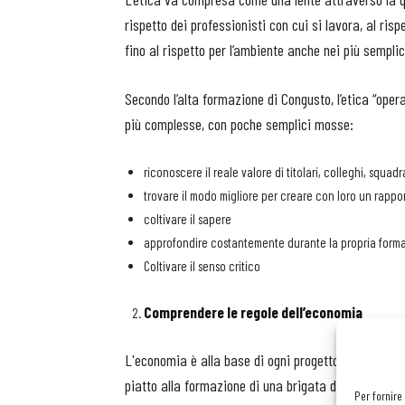
rispetto dei professionisti con cui si lavora, al risp
fino al rispetto per l’ambiente anche nei più semplic
Secondo l’alta formazione di Congusto, l’etica “oper
più complesse, con poche semplici mosse:
riconoscere il reale valore di titolari, colleghi, squadr
trovare il modo migliore per creare con loro un rappo
coltivare il sapere
approfondire costantemente durante la propria formaz
Coltivare il senso critico
Comprendere le regole dell’economia
L'economia è alla base di ogni progetto e nel caso d
piatto alla formazione di una brigata di cucina. C
Per fornire