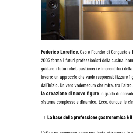
Federico Lorefice
, Ceo e Founder di Congusto e
2003 forma i futuri professionisti della cucina, ha
guidare i futuri chef, pasticceri e imprenditori de
lavoro; un approccio che vuole responsabilizzare i g
dall’inizio. Un vero vademecum che mira, tra l'altr
la creazione di nuove figure
in grado di conside
sistema complesso e dinamico. Ecco, dunque, le ci
La base della professione gastronomica è il
L’etica va compresa come una lente attraverso la qu