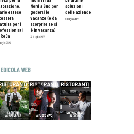
rvizi per la
indirizzi da
Le ultime
storazione:
Nord a Sud per
soluzioni
ario esteso
godersi le
delle aziende
tessera
vacanze (o da
8 Luglio 2026
atuita per i
scorprire se si
ofessionisti
è in vacanza)
oReCa
31 Luglio 2026
Luglio 2026
EDICOLA WEB