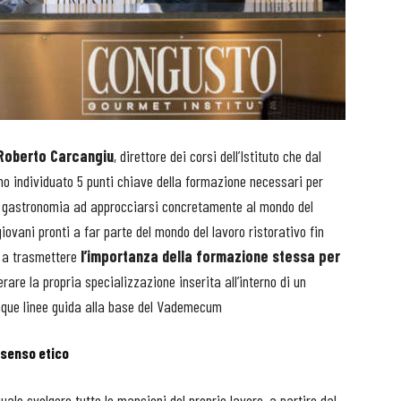
Roberto Carcangiu
, direttore dei corsi dell’Istituto che dal
nno individuato 5 punti chiave della formazione necessari per
lla gastronomia ad approcciarsi concretamente al mondo del
iovani pronti a far parte del mondo del lavoro ristorativo fin
o, a trasmettere
l’importanza della
formazione stessa per
rare la propria specializzazione inserita all’interno di un
nque linee guida alla base del Vademecum
 senso etico
ale svolgere tutte le mansioni del proprio lavoro, a partire dal