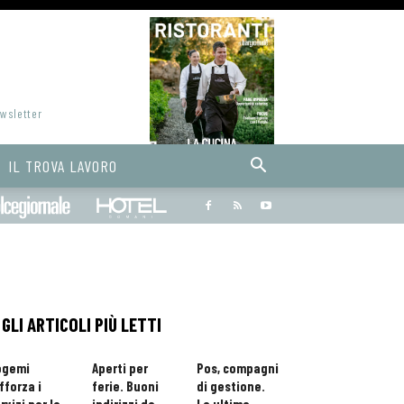
ewsletter
IL TROVA LAVORO
Bargiornale
dolcegiornale
Hoteldomani
GLI ARTICOLI PIÙ LETTI
ogemi
Aperti per
Pos, compagni
fforza i
ferie. Buoni
di gestione.