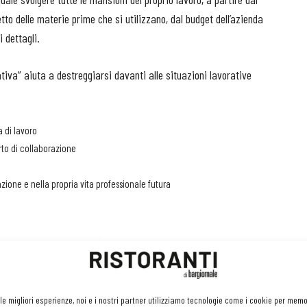
etto delle materie prime che si utilizzano, dal budget dell’azienda
i dettagli.
ativa” aiuta a destreggiarsi davanti alle situazioni lavorative
a di lavoro
rto di collaborazione
ione e nella propria vita professionale futura
ella ristorazione incide su ogni elemento, dalla creazione di un
omprendere le regole di management che governano l'impresa
 le migliori esperienze, noi e i nostri partner utilizziamo tecnologie come i cookie per mem