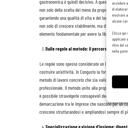
gastronomica è quindi decisivo. A queste bisogna a
accedere al
di elaborar
non solo della scelta dei menù da proporre, del foo
mostrare an
garantendo una qualità di vita e del lavoro dignito
alcune cara
non solo di crescere stabilmente, ma di aumentare l
Clicca qui 
elemento fondamentale per avere la libertà di fare 
applicate s
ritiro del 
Dalle regole al metodo: il percorso verso l’i
nella parte
Le regole sono spesso considerate un limite, ma in 
costruire un’attività. In Congusto la formazione par
metodo di lavoro concreto che sia valido in qualsia
professionale. Il metodo unito alla propria creativi
è possibile stravolgerle consapevoli degli effetti a 
demarcazione tra le imprese che nascono per un cas
crescono strutturandosi e ampliandosi sempre di pi
Specializzazione e visione d’insieme: diven