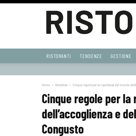
Ristoranti
RISTORANTI
TENDENZE
GESTIONE
Web
Home
Tendenze
Cinque regole per la ripartenza del mondo dell’a
Cinque regole per la
dell’accoglienza e de
Congusto