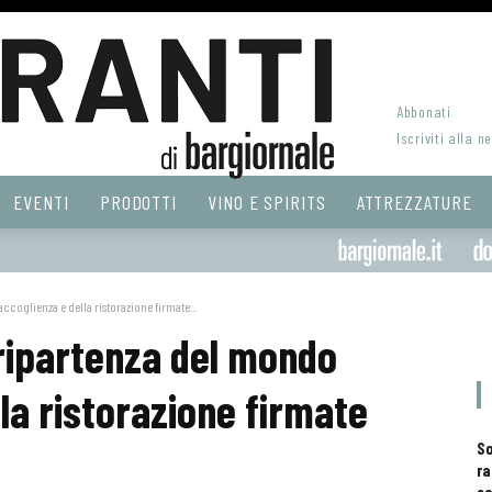
Abbonati
Iscriviti alla n
EVENTI
PRODOTTI
VINO E SPIRITS
ATTREZZATURE
ccoglienza e della ristorazione firmate...
 ripartenza del mondo
lla ristorazione firmate
S
ra