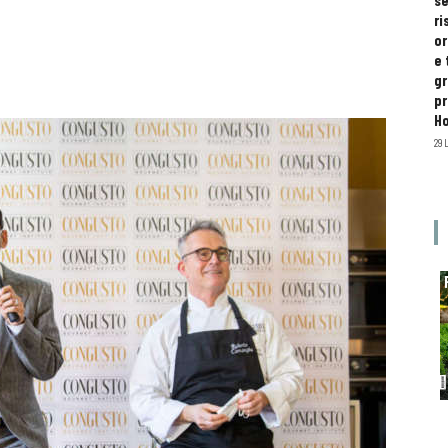
se
ri
or
e 
gr
pr
H
29 