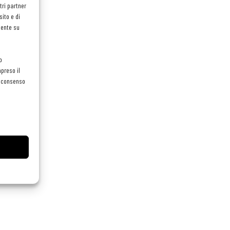
tri partner
ito e di
mente su
o
preso il
el consenso