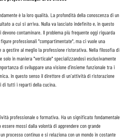
ondamente è la loro qualità. La profondità della conoscenza di un
ultato a cui si arriva. Nulla va lasciato indefinito e, in questo
si devono contaminare. Il problema più frequente oggi riguarda
 figure professionali "compartimentate", ma ci vuole una
 a gestire al meglio la professione ristorativa. Nella filosofia di
re solo in maniera "verticale" specializzandosi esclusivamente
ortanza di sviluppare una visione d’insieme funzionale tra i
ca. In questo senso il direttore di un'attività di ristorazione
di tutti i reparti della cucina.
tività professionale o formativa. Ha un significato fondamentale
ono essere mossi dalla volontà di apprendere con grande
è un processo continuo e si relaziona con un mondo in costante