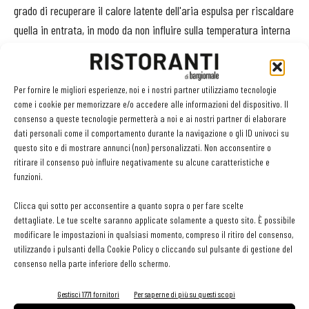
grado di recuperare il calore latente dell'aria espulsa per riscaldare
quella in entrata, in modo da non influire sulla temperatura interna
della cucina.
Il soffitto aspirante
Per fornire le migliori esperienze, noi e i nostri partner utilizziamo tecnologie
come i cookie per memorizzare e/o accedere alle informazioni del dispositivo. Il
consenso a queste tecnologie permetterà a noi e ai nostri partner di elaborare
Altre soluzioni possono prevedere cappe esclusivamente aspiranti
dati personali come il comportamento durante la navigazione o gli ID univoci su
abbinate a un impianto di trattamento dell'aria, separato. La
questo sito e di mostrare annunci (non) personalizzati. Non acconsentire o
soluzione più efficace, e anche più costosa, è infine il soffitto
ritirare il consenso può influire negativamente su alcune caratteristiche e
funzioni.
aspirante, realizzato in una controsoffittatura di acciaio inox nella
quale si aprono bocchette aspiranti che depurano con grande
Clicca qui sotto per acconsentire a quanto sopra o per fare scelte
efficienza tutto l'ambiente della cucina.
dettagliate. Le tue scelte saranno applicate solamente a questo sito. È possibile
modificare le impostazioni in qualsiasi momento, compreso il ritiro del consenso,
Il vantaggio di soluzioni di questo tipo, a fronte di un più elevato
utilizzando i pulsanti della Cookie Policy o cliccando sul pulsante di gestione del
investimento iniziale, consiste in costi di esercizio più sotto
consenso nella parte inferiore dello schermo.
controllo, perché si affida il trattamento dell'aria a un unico motore
Gestisci 1771 fornitori
Per saperne di più su questi scopi
aspirante.