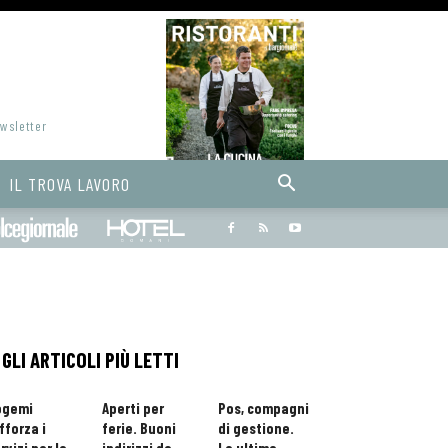
ewsletter
IL TROVA LAVORO
Bargiornale
dolcegiornale
Hoteldomani
GLI ARTICOLI PIÙ LETTI
ogemi
Aperti per
Pos, compagni
fforza i
ferie. Buoni
di gestione.