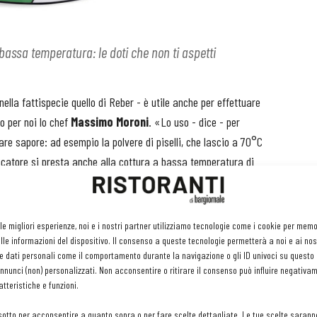
bassa temperatura: le doti che non ti aspetti
ella fattispecie quello di Reber - è utile anche per effettuare
 per noi lo chef
Massimo Moroni
. «Lo uso - dice - per
are sapore: ad esempio la polvere di piselli, che lascio a 70°C
iccatore si presta anche alla cottura a bassa temperatura di
 le verdure necessarie. Ho cotto in essiccatore il salmone con
o da dorare in padella. La macchina è pratica per le piccole
 i cassetti in acciaio si lavano facilmente in lavastoviglie»
 le migliori esperienze, noi e i nostri partner utilizziamo tecnologie come i cookie per mem
le informazioni del dispositivo. Il consenso a queste tecnologie permetterà a noi e ai nos
e dati personali come il comportamento durante la navigazione o gli ID univoci su questo s
nunci (non) personalizzati. Non acconsentire o ritirare il consenso può influire negativa
tteristiche e funzioni.
sotto per acconsentire a quanto sopra o per fare scelte dettagliate. Le tue scelte sarann