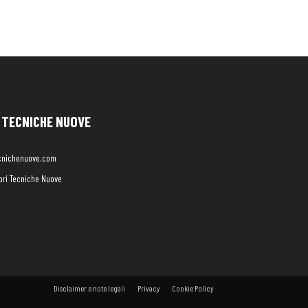
TECNICHE NUOVE
cnichenuove.com
libri Tecniche Nuove
Disclaimer e note legali
Privacy
Cookie Policy