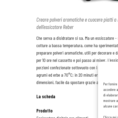
Creare polveri aromatiche e cuocere piatti a 
dell'essicatore Reber
Che serva a disidratare si sa. Ma un essiccatore - n
cotture a bassa temperatura, come ha sperimentato
preparare polveri aromatiche, utili per decorare e d
per 10 ore nel cassetto e poi passo al mixer. L’ess
porzioni confezionate sottovuoto con i condimenti e
agrumi ed erbe a 70°C; in 20 minuti era pronto, sol
dimensioni, facile da spostare grazie alle maniglie,
Per fornire
accedere al
di elaborar
La scheda
mostrare an
alcune cara
Prodotto
Clicca qui 