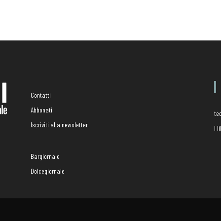
Contatti
Abbonati
te
Iscriviti alla newsletter
I 
Bargiornale
Dolcegiornale