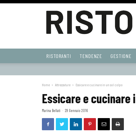
Ristoranti
RISTORANTI
TENDENZE
GESTIONE
Web
Home
Attrezzature
Essicare e cucinare in un sol colpo
Essicare e cucinare i
Marina Bellati
-
29 Gennaio 2016