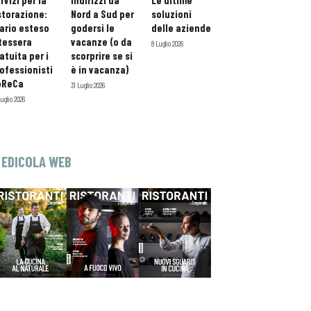
rvizi per la
indirizzi da
Le ultime
storazione:
Nord a Sud per
soluzioni
ario esteso
godersi le
delle aziende
tessera
vacanze (o da
8 Luglio 2026
atuita per i
scorprire se si
ofessionisti
è in vacanza)
oReCa
31 Luglio 2026
Luglio 2026
EDICOLA WEB