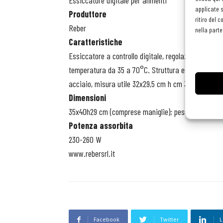
Essiccatore digitale per alimenti
applicate s
Produttore
ritiro del 
Reber
nella parte
Caratteristiche
Essiccatore a controllo digitale, regolazione del te
temperatura da 35 a 70°C. Struttura esterna in acci
acciaio, misura utile 32x29,5 cm h cm 3
Dimensioni
35x40h29 cm (comprese maniglie); peso netto 9,5 k
Potenza assorbita
230-260 W
www.rebersrl.it
Facebook
Twitter
L