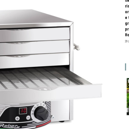
se
ri
or
e 
gr
pr
H
29 