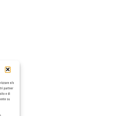
orizzare e/o
tri partner
ito e di
mente su
o