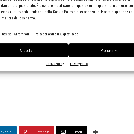
olamente a questo sito. È possibile modificare le impostazioni in qualsiasi momento, com
consenso, utilizzando i pulsanti della Cookie Policy o cliccando sul pulsante di gestione d
 inferiore dello schermo.
mpo di funzionamento fino a 72 ore, regolazione della
Gestisci 1771 fornitori
Per saperne di più su questi scopi
aio inox con maniglie per trasporto. 5 cassetti estraibili in
Accetta
Preferenze
Cookie Policy
Privacy Policy
g
inkedin
Pinterest
Email