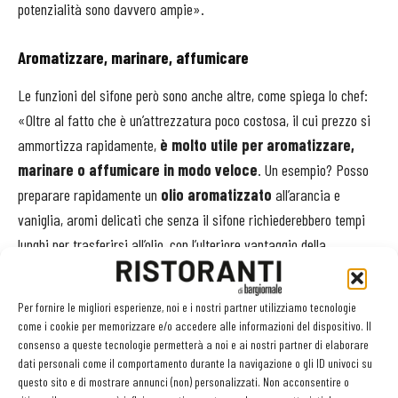
potenzialità sono davvero ampie».
Aromatizzare, marinare, affumicare
Le funzioni del sifone però sono anche altre, come spiega lo chef:
«Oltre al fatto che è un’attrezzatura poco costosa, il cui prezzo si
ammortizza rapidamente,
è molto utile per aromatizzare,
marinare o affumicare in modo veloce
. Un esempio? Posso
preparare rapidamente un
olio aromatizzato
all’arancia e
vaniglia, aromi delicati che senza il sifone richiederebbero tempi
lunghi per trasferirsi all’olio, con l’ulteriore vantaggio della
lavorazione a freddo, che non altera i sapori
. Per
aromatizzare un olio in modo tradizionale dovrei intiepidirlo a 40-
Per fornire le migliori esperienze, noi e i nostri partner utilizziamo tecnologie
50 °C, aggiungere gli aromi e lasciare in infusione almeno per 24
come i cookie per memorizzare e/o accedere alle informazioni del dispositivo. Il
ore, poi filtrare e finalmente usare. Con il sifone invece si inserisce
consenso a queste tecnologie permetterà a noi e ai nostri partner di elaborare
dati personali come il comportamento durante la navigazione o gli ID univoci su
l’olio con gli aromi preferiti, si carica con la bomboletta di
questo sito e di mostrare annunci (non) personalizzati. Non acconsentire o
protossido di azoto e si lascia riposare per un’ora; poi si svuota il