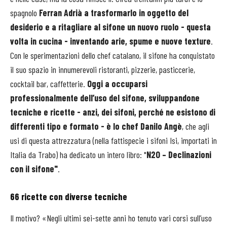
spagnolo
Ferran Adrià a trasformarlo in oggetto del
desiderio e a ritagliare al sifone un nuovo ruolo - questa
volta in cucina - inventando arie, spume e nuove texture
.
Con le sperimentazioni dello chef catalano, il sifone ha conquistato
il suo spazio in innumerevoli ristoranti, pizzerie, pasticcerie,
cocktail bar, caffetterie.
Oggi a occuparsi
professionalmente dell’uso del sifone, sviluppandone
tecniche e ricette - anzi, dei sifoni, perché ne esistono di
differenti tipo e formato - è lo chef Danilo Angè
, che agli
usi di questa attrezzatura (nella fattispecie i sifoni Isi, importati in
Italia da Trabo) ha dedicato un intero libro: "
N2O – Declinazioni
con il sifone"
.
66 ricette con diverse tecniche
Il motivo? «Negli ultimi sei-sette anni ho tenuto vari corsi sull’uso