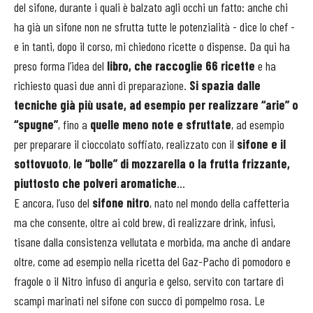
del sifone, durante i quali è balzato agli occhi un fatto: anche chi
ha già un sifone non ne sfrutta tutte le potenzialità - dice lo chef -
e in tanti, dopo il corso, mi chiedono ricette o dispense. Da qui ha
preso forma l’idea del
libro, che raccoglie 66 ricette
e ha
richiesto quasi due anni di preparazione.
Si spazia dalle
tecniche già più usate, ad esempio per realizzare “arie” o
“spugne”
, fino a
quelle meno note e sfruttate
, ad esempio
per preparare il cioccolato soffiato, realizzato con il
sifone e il
sottovuoto
,
le “bolle” di mozzarella o la frutta frizzante,
piuttosto che polveri aromatiche
…
E ancora, l’uso del
sifone nitro
, nato nel mondo della caffetteria
ma che consente, oltre ai cold brew, di realizzare drink, infusi,
tisane dalla consistenza vellutata e morbida, ma anche di andare
oltre, come ad esempio nella ricetta del Gaz-Pacho di pomodoro e
fragole o il Nitro infuso di anguria e gelso, servito con tartare di
scampi marinati nel sifone con succo di pompelmo rosa. Le