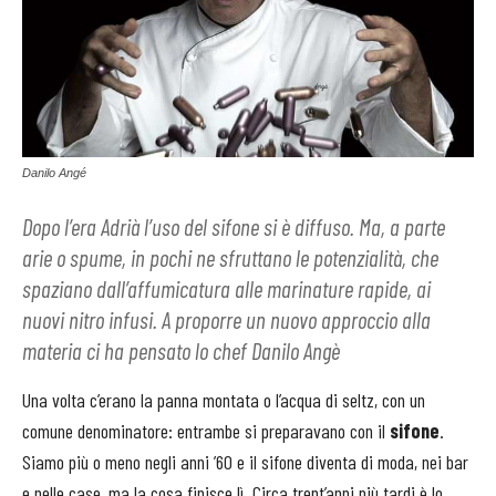
Danilo Angé
Dopo l’era Adrià l’uso del sifone si è diffuso. Ma, a parte
arie o spume, in pochi ne sfruttano le potenzialità, che
spaziano dall’affumicatura alle marinature rapide, ai
nuovi nitro infusi. A proporre un nuovo approccio alla
materia ci ha pensato lo chef Danilo Angè
Una volta c’erano la panna montata o l’acqua di seltz, con un
comune denominatore: entrambe si preparavano con il
sifone
.
Siamo più o meno negli anni ’60 e il sifone diventa di moda, nei bar
e nelle case, ma la cosa finisce lì. Circa trent’anni più tardi è lo