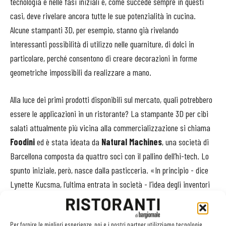
tecnologia è nelle fasi iniziali e, come succede sempre in questi
casi, deve rivelare ancora tutte le sue potenzialità in cucina.
Alcune stampanti 3D, per esempio, stanno già rivelando
interessanti possibilità di utilizzo nelle guarniture, di dolci in
particolare, perché consentono di creare decorazioni in forme
geometriche impossibili da realizzare a mano.
Alla luce dei primi prodotti disponibili sul mercato, quali potrebbero
essere le applicazioni in un ristorante? La stampante 3D per cibi
salati attualmente più vicina alla commercializzazione si chiama
Foodini
ed è stata ideata da
Natural Machines
, una società di
Barcellona composta da quattro soci con il pallino dell’hi-tech. Lo
spunto iniziale, però, nasce dalla pasticceria. «In principio - dice
Lynette Kucsma, l’ultima entrata in società - l’idea degli inventori
della macchina era superare un problema tipico della pasticceria
vegana, in cui i costi alti del prodotto finale sono legati solo per il
Per fornire le migliori esperienze, noi e i nostri partner utilizziamo tecnologie