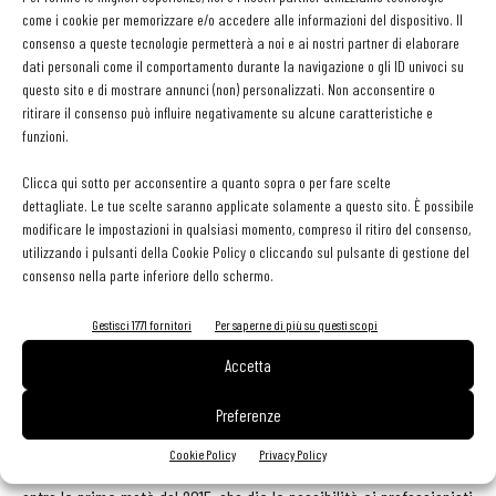
20% agli ingredienti e per l’80% alla produzione e distribuzione.
come i cookie per memorizzare e/o accedere alle informazioni del dispositivo. Il
L’ambizione era quindi creare una stampante, dotata di “cartucce”
consenso a queste tecnologie permetterà a noi e ai nostri partner di elaborare
preconfezionate di prodotto, che consentisse a chiunque di
dati personali come il comportamento durante la navigazione o gli ID univoci su
questo sito e di mostrare annunci (non) personalizzati. Non acconsentire o
realizzare a casa i biscotti preferiti bypassando le fasi della filiera
ritirare il consenso può influire negativamente su alcune caratteristiche e
che oggi rendono cari questi dolci». Ma i test hanno mostrato che
funzioni.
con Foodini si potevano ottenere risultati egregi anche con impasti
Clicca qui sotto per acconsentire a quanto sopra o per fare scelte
salati. L’importante era riuscire a dare loro l’esatta consistenza:
dettagliate. Le tue scelte saranno applicate solamente a questo sito. È possibile
un composto troppo liquido finiva per spalmarsi sul piano di lavoro,
modificare le impostazioni in qualsiasi momento, compreso il ritiro del consenso,
uno troppo denso ostruiva gli ugelli della stampante. Trovato il
utilizzando i pulsanti della Cookie Policy o cliccando sul pulsante di gestione del
consenso nella parte inferiore dello schermo.
giusto compromesso i quattro soci si sono resi conto che la loro
creazione, come spiega Lynette, «poteva trasformarsi in un
Gestisci 1771 fornitori
Per saperne di più su questi scopi
sistema aperto, che poteva dare la massima libertà all’utilizzatore
Accetta
nella creazione di cibi sia dolci sia salati. In questa configurazione
Foodini ha attirato anche l’attenzione di diversi chef, ma soltanto
Preferenze
pochi hanno finora avuto l’occasione di sperimentarla. Ora però
Cookie Policy
Privacy Policy
abbiamo in programma di avviare una produzione di pre-serie,