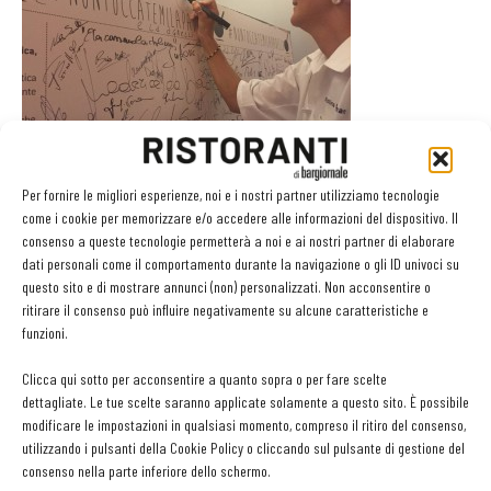
Per fornire le migliori esperienze, noi e i nostri partner utilizziamo tecnologie
come i cookie per memorizzare e/o accedere alle informazioni del dispositivo. Il
Il manifesto e relativo hastag contano già numerose adesioni, fra
consenso a queste tecnologie permetterà a noi e ai nostri partner di elaborare
cui spiccano quella di importanti cuochi (oltre a Nico Romito, ad
dati personali come il comportamento durante la navigazione o gli ID univoci su
esempio anche Massimo Bottura, Claudio Sadler, Cristina
questo sito e di mostrare annunci (non) personalizzati. Non acconsentire o
ritirare il consenso può influire negativamente su alcune caratteristiche e
Bowerman) delle maggiori associazioni professionali di categoria,
funzioni.
oltre che di produttori di cibo di qualità Made in Italy, personaggi
del mondo della cultura, giornalisti ed opinion leader.
Clicca qui sotto per acconsentire a quanto sopra o per fare scelte
dettagliate. Le tue scelte saranno applicate solamente a questo sito. È possibile
modificare le impostazioni in qualsiasi momento, compreso il ritiro del consenso,
“Nontoccatemilapadella”, è quindi un movimento che metterà in
utilizzando i pulsanti della Cookie Policy o cliccando sul pulsante di gestione del
campo numerose iniziative, oltre a essere il primo presidio non
consenso nella parte inferiore dello schermo.