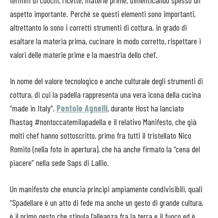
termini di cuochi, ricette, materie prime, dimenticando spesso un
aspetto importante. Perché se questi elementi sono importanti,
altrettanto lo sono i corretti strumenti di cottura, in grado di
esaltare la materia prima, cucinare in modo corretto, rispettare i
valori delle materie prime e la maestria dello chef.
In nome del valore tecnologico e anche culturale degli strumenti di
cottura, di cui la padella rappresenta una vera icona della cucina
“made in Italy”,
Pentole Agnelli
, durante Host ha lanciato
l’hastag #nontoccatemilapadella e il relativo Manifesto, che già
molti chef hanno sottoscritto, primo fra tutti il tristellato Nico
Romito (nella foto in apertura), che ha anche firmato la “cena del
piacere” nella sede Saps di Lallio.
Un manifesto che enuncia principi ampiamente condivisibili, quali
“Spadellare è un atto di fede ma anche un gesto di grande cultura,
è il primo gesto che stipula l’alleanza fra la terra e il fuoco ed è