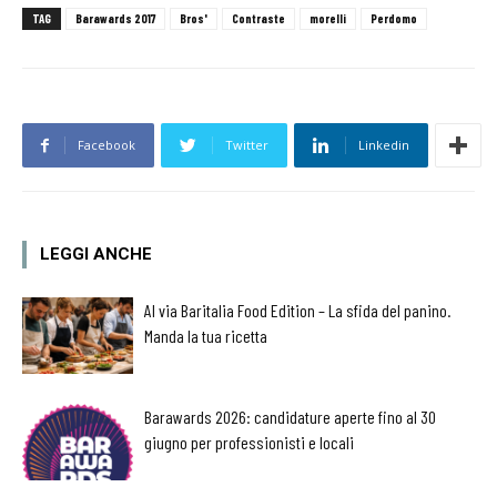
TAG
Barawards 2017
Bros'
Contraste
morelli
Perdomo
Facebook
Twitter
Linkedin
LEGGI ANCHE
Al via Baritalia Food Edition – La sfida del panino.
Manda la tua ricetta
Barawards 2026: candidature aperte fino al 30
giugno per professionisti e locali