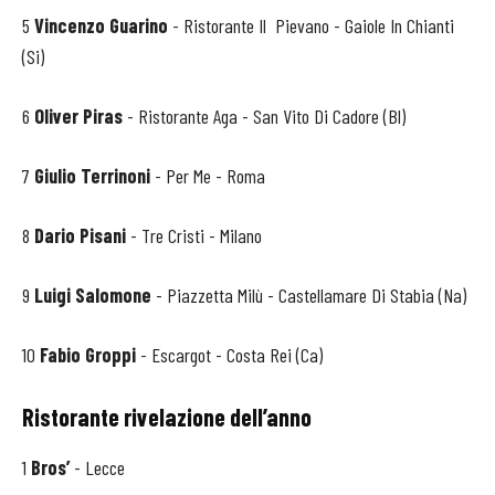
5
Vincenzo Guarino
- Ristorante Il Pievano - Gaiole In Chianti
(Si)
6
Oliver Piras
- Ristorante Aga - San Vito Di Cadore (Bl)
7
Giulio Terrinoni
- Per Me - Roma
8
Dario Pisani
- Tre Cristi - Milano
9
Luigi Salomone
- Piazzetta Milù - Castellamare Di Stabia (Na)
10
Fabio Groppi
- Escargot - Costa Rei (Ca)
Ristorante rivelazione dell’anno
1
Bros’
- Lecce