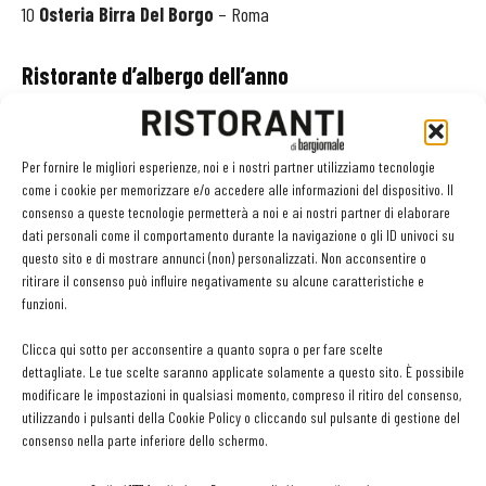
10
Osteria Birra Del Borgo
– Roma
Ristorante d’albergo dell’anno
1
Morelli Hotel Viu
- Milano
Per fornire le migliori esperienze, noi e i nostri partner utilizziamo tecnologie
2
Il Palagio - Four Seasons Hotel
- Firenze
come i cookie per memorizzare e/o accedere alle informazioni del dispositivo. Il
consenso a queste tecnologie permetterà a noi e ai nostri partner di elaborare
dati personali come il comportamento durante la navigazione o gli ID univoci su
3
Belmond Grand Hotel Timeo
- Taormina (Me)
questo sito e di mostrare annunci (non) personalizzati. Non acconsentire o
ritirare il consenso può influire negativamente su alcune caratteristiche e
4
Il Pievano
- Castello Di Spaltena - Gaiole In Chianti (Si)
funzioni.
Clicca qui sotto per acconsentire a quanto sopra o per fare scelte
5
Ristorante Carignano Grand Hotel Sitea
- Torino
dettagliate. Le tue scelte saranno applicate solamente a questo sito. È possibile
modificare le impostazioni in qualsiasi momento, compreso il ritiro del consenso,
6
Lux Lucis Hotel Principi
- Forte Dei Marmi (Lu)
utilizzando i pulsanti della Cookie Policy o cliccando sul pulsante di gestione del
consenso nella parte inferiore dello schermo.
7
Ristorante Carlina Nh Carlina
- Torino