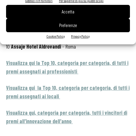
Gestisci 1771 fornitori
Per saperne di più su questi scopi
Accetta
8
All’oro H’all
- Roma
Preferenze
9
Christian & Manuel Hotel Cinzia
- Vercelli
Cookie Policy
Privacy Policy
10
Assaje Hotel Aldrovandi
- Roma
Visualizza qui la Top 10, categoria per categoria, di tutti i
premi assegnati ai professionisti
Visualizza qui la Top 10, categoria per categoria, di tutti i
premi assegnati ai locali
Visualizza qui, categoria per categoria, tutti i vincitori di
premi all'innovazione dell'anno