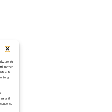
orizzare e/o
tri partner
ito e di
mente su
o
preso il
el consenso