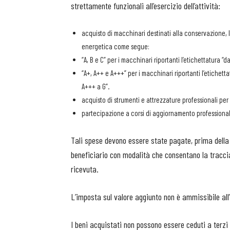
strettamente funzionali all’esercizio dell’attività:
acquisto di macchinari destinati alla conservazione, l
energetica come segue:
“A, B e C” per i macchinari riportanti l’etichettatura “da
“A+, A++ e A+++” per i macchinari riportanti l’etichett
A+++ a G”.
acquisto di strumenti e attrezzature professionali per 
partecipazione a corsi di aggiornamento professional
Tali spese devono essere state pagate, prima della p
beneficiario con modalità che consentano la tracciab
ricevuta.
L’imposta sul valore aggiunto non è ammissibile all’
I beni acquistati non possono essere ceduti a terzi 