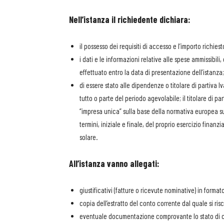
Nell’istanza il richiedente dichiara:
il possesso dei requisiti di accesso e l’importo richiest
i dati e le informazioni relative alle spese ammissib
effettuato entro la data di presentazione dell’istanza;
di essere stato alle dipendenze o titolare di partiva Iv
tutto o parte del periodo agevolabile; il titolare di pa
“impresa unica” sulla base della normativa europea sugl
termini, iniziale e finale, del proprio esercizio fin
solare.
All’istanza vanno allegati:
giustificativi (fatture o ricevute nominative) in forma
copia dell’estratto del conto corrente dal quale si ris
eventuale documentazione comprovante lo stato di cl