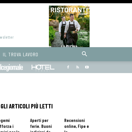
ewsletter
IL TROVA LAVORO
Bargiornale
dolcegiornale
Hoteldomani
GLI ARTICOLI PIÙ LETTI
ogemi
Aperti per
Recensioni
fforza i
ferie. Buoni
online, Fipe e