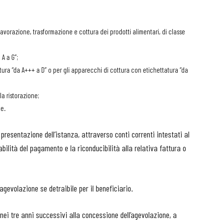
avorazione, trasformazione e cottura dei prodotti alimentari, di classe
 A a G”;
atura “da A+++ a D” o per gli apparecchi di cottura con etichettatura “da
la ristorazione;
e.
resentazione dell’istanza, attraverso conti correnti intestati al
ilità del pagamento e la riconducibilità alla relativa fattura o
agevolazione se detraibile per il beneficiario.
nei tre anni successivi alla concessione dell’agevolazione, a