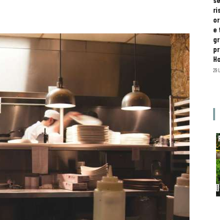
se
ri
or
e 
gr
pr
H
29 