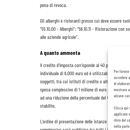
pena di revoca.
Gli alberghi e ristoranti presso cui deve essere svo
“55.10.00 - Alberghi”; “56.10.11 - Ristorazione con s
alle aziende agricole”.
A quanto ammonta
Il credito d’imposta corrisponde al 40 per cento de
Per fornire
individuale di 6.000 euro ed è utilizzabile in compe
accedere al
soggetti, tra cui istituti di credito o altri intermed
di elaborar
spesa complessivo di 1 milione di euro per tre anni;
mostrare an
alcune cara
ad una riduzione della percentuale del 40% in base
stabilito.
Clicca qui 
applicate s
ritiro del 
L’ordine di presentazione delle istanze non determi
nella parte
complessivo sarà suddiviso tra tutti i richiedenti ne