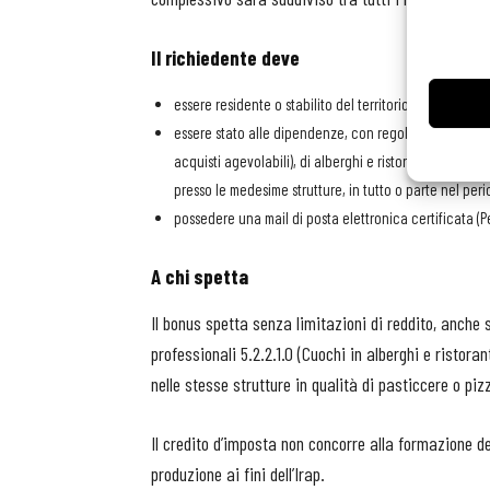
Il richiedente deve
essere residente o stabilito del territorio dello Stato e
essere stato alle dipendenze, con regolare contratto 
acquisti agevolabili), di alberghi e ristoranti, o titola
presso le medesime strutture, in tutto o parte nel per
possedere una mail di posta elettronica certificata (Pe
A chi spetta
Il bonus spetta senza limitazioni di reddito, anche
professionali 5.2.2.1.0 (Cuochi in alberghi e ristora
nelle stesse strutture in qualità di pasticcere o piz
Il credito d’imposta non concorre alla formazione del 
produzione ai fini dell’Irap.