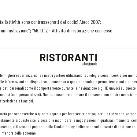
lta l’attività sono contrassegnati dai codici Ateco 2007:
omministrazione”; “56.10.12 - Attività di ristorazione connesse
lle spese sostenute nel periodo agevolabile, con un massimo
 le migliori esperienze, noi e i nostri partner utilizziamo tecnologie come i cookie per mem
nsazione tramite il modello F24 o può essere ceduto ad altri
le informazioni del dispositivo. Il consenso a queste tecnologie permetterà a noi e ai nos
iari finanziari. Oltre al massimo individuale è fissato un limite di
e dati personali come il comportamento durante la navigazione o gli ID univoci su questo s
 questo è il punto dolente della misura perché potrebbe portare
nunci (non) personalizzati. Non acconsentire o ritirare il consenso può influire negativa
tteristiche e funzioni.
 alla suddivisione del limite di spesa complessivamente
sotto per acconsentire a quanto sopra o per fare scelte dettagliate. Le tue scelte sarann
olamente a questo sito. È possibile modificare le impostazioni in qualsiasi momento, com
consenso, utilizzando i pulsanti della Cookie Policy o cliccando sul pulsante di gestione d
na alcun vantaggio né penalizzazione perché l’importo
 inferiore dello schermo.
i termini.