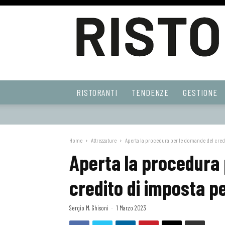
Ristoranti
RISTORANTI
TENDENZE
GESTIONE
Web
Home
Attrezzature
Aperta la procedura per le domande del credi
Aperta la procedura 
credito di imposta pe
Sergio M. Ghisoni
-
1 Marzo 2023