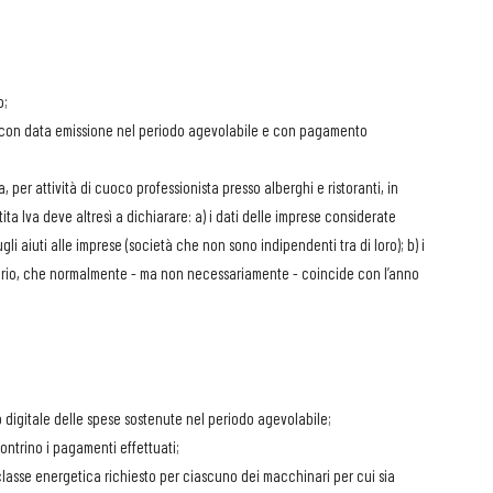
o;
ili, con data emissione nel periodo agevolabile e con pagamento
a, per attività di cuoco professionista presso alberghi e ristoranti, in
rtita Iva deve altresì a dichiarare: a) i dati delle imprese considerate
i aiuti alle imprese (società che non sono indipendenti tra di loro); b) i
anziario, che normalmente - ma non necessariamente - coincide con l’anno
to digitale delle spese sostenute nel periodo agevolabile;
contrino i pagamenti effettuati;
asse energetica richiesto per ciascuno dei macchinari per cui sia