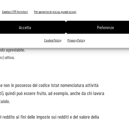
Gestisci 1771 fornitori
Per saperne di più su questi scopi
Accetta
Preferenze
 nel pieno godimento dei diritti civili;
di lavoro subordinato (questi, però, difficilmente sosterranno spese per
Cookie Policy
Privacy Policy
ri di partiva Iva per attività di cuoco professionista autonomo svolta
iodo agevolabile.
c) attiva.
 se non in possesso del codice Istat nomenclatura attività
nti), quindi può essere fruito, ad esempio, anche da chi lavora
zaiolo.
reddito ai fini delle imposte sui redditi e del valore della