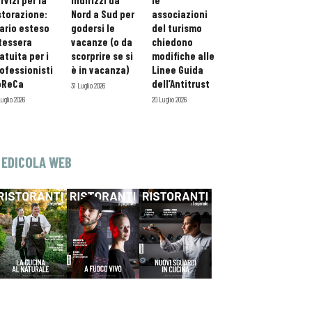
rvizi per la
indirizzi da
le
storazione:
Nord a Sud per
associazioni
ario esteso
godersi le
del turismo
tessera
vacanze (o da
chiedono
atuita per i
scorprire se si
modifiche alle
ofessionisti
è in vacanza)
Linee Guida
oReCa
dell’Antitrust
31 Luglio 2026
Luglio 2026
20 Luglio 2026
EDICOLA WEB