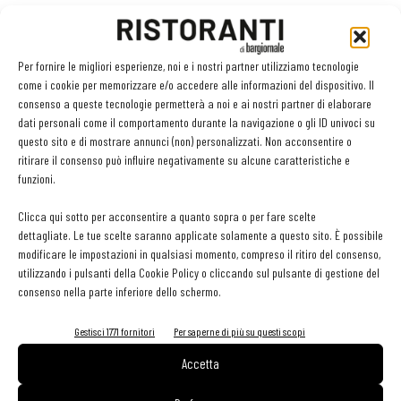
LEGGI ANCHE
Per fornire le migliori esperienze, noi e i nostri partner utilizziamo tecnologie
come i cookie per memorizzare e/o accedere alle informazioni del dispositivo. Il
consenso a queste tecnologie permetterà a noi e ai nostri partner di elaborare
L’ineguagliabile sapore dei funghi. Come prepararli,
dati personali come il comportamento durante la navigazione o gli ID univoci su
conservarli e valorizzarli
questo sito e di mostrare annunci (non) personalizzati. Non acconsentire o
ritirare il consenso può influire negativamente su alcune caratteristiche e
funzioni.
Metti il gusto del caffè a tutto pasto
Clicca qui sotto per acconsentire a quanto sopra o per fare scelte
dettagliate. Le tue scelte saranno applicate solamente a questo sito. È possibile
modificare le impostazioni in qualsiasi momento, compreso il ritiro del consenso,
utilizzando i pulsanti della Cookie Policy o cliccando sul pulsante di gestione del
Ampliare l’attività del ristorante al catering? Sì, ma la
consenso nella parte inferiore dello schermo.
scelta giusta è puntare sul premium
Gestisci 1771 fornitori
Per saperne di più su questi scopi
Accetta