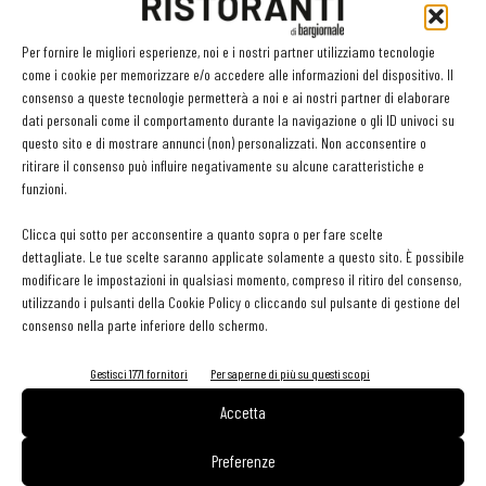
investimenti fino a 2,5 milioni, da 2,5 a 10 o da 10 a 20 milioni) se il
relativo ordine risulta accettato dal venditore e sono stati pagati
Per fornire le migliori esperienze, noi e i nostri partner utilizziamo tecnologie
acconti pari al 20% del costo di acquisto entro il 31 dicembre
come i cookie per memorizzare e/o accedere alle informazioni del dispositivo. Il
2022.
consenso a queste tecnologie permetterà a noi e ai nostri partner di elaborare
dati personali come il comportamento durante la navigazione o gli ID univoci su
questo sito e di mostrare annunci (non) personalizzati. Non acconsentire o
Industria 4.0: i beni inclusi
ritirare il consenso può influire negativamente su alcune caratteristiche e
funzioni.
I beni strumentali che possono usufruire delle agevolazioni
Industria 4.0 sono elencati negli allegati A (beni materiali) e B (beni
Clicca qui sotto per acconsentire a quanto sopra o per fare scelte
dettagliate. Le tue scelte saranno applicate solamente a questo sito. È possibile
immateriali) annessi alla legge 11 dicembre 2016, n. 232.
modificare le impostazioni in qualsiasi momento, compreso il ritiro del consenso,
utilizzando i pulsanti della Cookie Policy o cliccando sul pulsante di gestione del
Per i beni materiali, si tratta di macchinari e attrezzature
consenso nella parte inferiore dello schermo.
digitalizzati e connessi, “il cui funzionamento è controllato da
Gestisci 1771 fornitori
Per saperne di più su questi scopi
sistemi computerizzati o gestito tramite opportuni sensori e
Accetta
azionamenti”. I beni immateriali, invece, sono tipicamente
software, piattaforme
Preferenze
e applicazioni connessi a investimenti in beni industria 4.0.