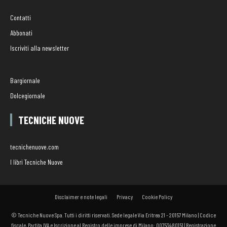
Contatti
Abbonati
Iscriviti alla newsletter
Bargiornale
Dolcegiornale
TECNICHE NUOVE
tecnichenuove.com
I libri Tecniche Nuove
Disclaimer e note legali
Privacy
Cookie Policy
© Tecniche Nuove Spa. Tutti i diritti riservati. Sede legale Via Eritrea 21 - 20157 Milano | Codice
fiscale, Partita IVA e Iscrizione al Registro delle imprese di Milano: 00753480151 | Registrazione