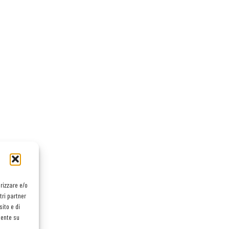
orizzare e/o
tri partner
ito e di
mente su