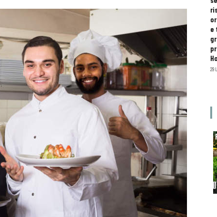
se
ri
or
e 
gr
pr
H
29 