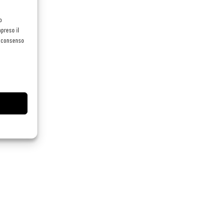
o
preso il
el consenso