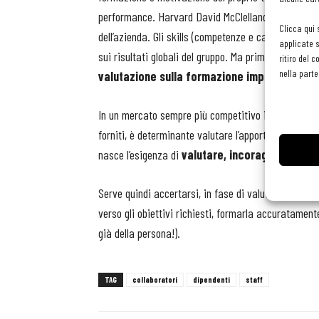
performance. Harvard David McClelland
affermava 
Clicca qui 
dell’azienda. Gli skills (competenze e caratteristich
applicate s
sui risultati globali del gruppo. Ma prima di procede
ritiro del 
nella parte
valutazione sulla formazione impartita ai co
In un mercato sempre più competitivo in termini di pr
forniti, è determinante valutare l’apporto che un co
nasce l’esigenza di
valutare, incoraggiare, fo
Serve quindi accertarsi, in fase di valutazione, di a
verso gli obiettivi richiesti, formarla accuratament
già della persona!).
TAG
collaboratori
dipendenti
staff