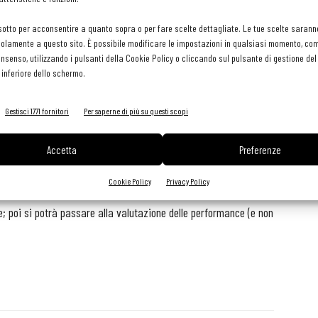
che la competenza del personale prediva il futuro successo
sotto per acconsentire a quanto sopra o per fare scelte dettagliate. Le tue scelte sarann
e) di un collaboratore influiscono sulle performance e incidono
olamente a questo sito. È possibile modificare le impostazioni in qualsiasi momento, com
re alla valutazione delle risorse interne
si dovrebbe fare una
consenso, utilizzando i pulsanti della Cookie Policy o cliccando sul pulsante di gestione d
 inferiore dello schermo.
llaboratori.
Gestisci 1771 fornitori
Per saperne di più su questi scopi
oduttività, livello di servizio richiesto e qualità dei prodotti
llaboratore può dare alla competitività del ristorante. Da ciò
Accetta
Preferenze
rmare e sviluppare performance a cinque stelle.
Cookie Policy
Privacy Policy
ver scelto la persona giusta per il posto giusto, indirizzarla
e; poi si potrà passare alla valutazione delle performance (e non