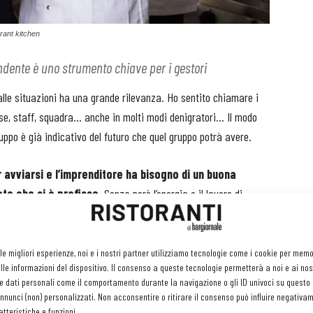
rant kitchen
ndente è uno strumento chiave per i gestori
 alle situazioni ha una grande rilevanza. Ho sentito chiamare i
orse, staff, squadra… anche in molti modi denigratori… Il modo
uppo è già indicativo del futuro che quel gruppo potrà avere.
 avviarsi e l’imprenditore ha bisogno di un buona
te che si è prefisso.
Senza però l’energia e il lavoro di
ri, magazzinieri… e quindi senza tutte quelle azioni pratiche che
a consegna del prodotto/servizio per soddisfare i clienti,
 le migliori esperienze, noi e i nostri partner utilizziamo tecnologie come i cookie per mem
le informazioni del dispositivo. Il consenso a queste tecnologie permetterà a noi e ai nos
e dati personali come il comportamento durante la navigazione o gli ID univoci su questo s
rsi che un leader deve affrontare: selezione, inserimento,
nunci (non) personalizzati. Non acconsentire o ritirare il consenso può influire negativa
no pure aspetti tecnici come la misurazione del valore e delle
tteristiche e funzioni.