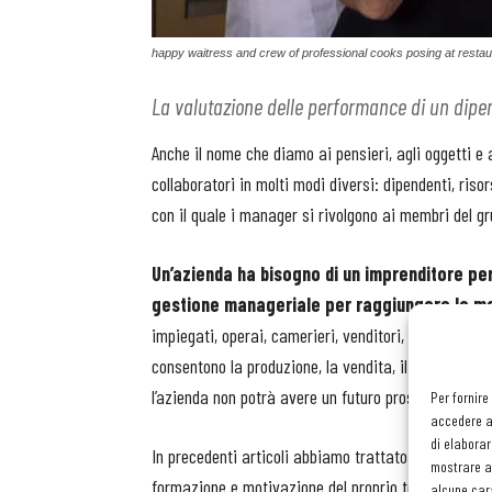
happy waitress and crew of professional cooks posing at restau
La valutazione delle performance di un dipe
Anche il nome che diamo ai pensieri, agli oggetti e
collaboratori in molti modi diversi: dipendenti, ris
con il quale i manager si rivolgono ai membri del gr
Un’azienda ha bisogno di un imprenditore per
gestione manageriale per raggiungere le me
impiegati, operai, camerieri, venditori, trasportato
consentono la produzione, la vendita, il servizio e l
l’azienda non potrà avere un futuro prospero.
Per fornire
accedere al
di elaborar
In precedenti articoli abbiamo trattato aspetti dive
mostrare an
formazione e motivazione del proprio team. Ma ci so
alcune cara