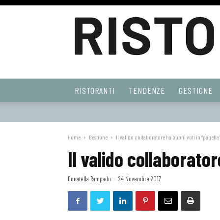
Ristoranti
RISTORANTI
TENDENZE
GESTIONE
Web
Home
Gestione
Il valido collaboratore ha buoni voti in “pagella
Il valido collaborator
Donatella Rampado
-
24 Novembre 2017