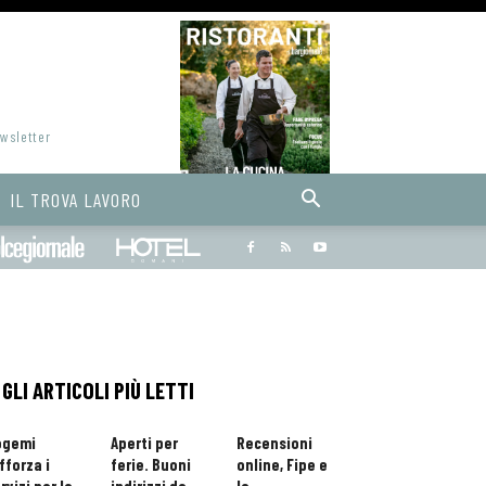
ewsletter
IL TROVA LAVORO
Bargiornale
dolcegiornale
Hoteldomani
GLI ARTICOLI PIÙ LETTI
ogemi
Aperti per
Recensioni
fforza i
ferie. Buoni
online, Fipe e