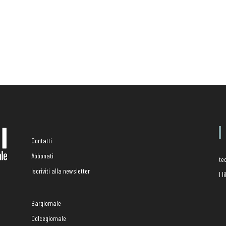
Contatti
Abbonati
te
Iscriviti alla newsletter
I 
Bargiornale
Dolcegiornale