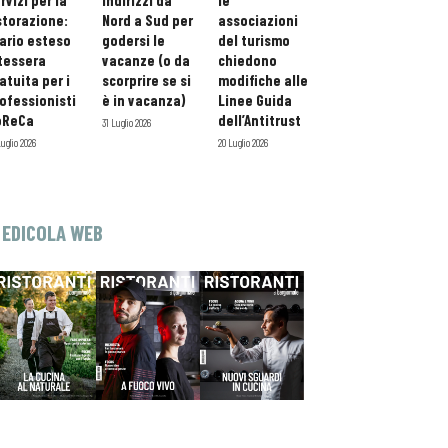
rvizi per la
indirizzi da
le
storazione:
Nord a Sud per
associazioni
ario esteso
godersi le
del turismo
tessera
vacanze (o da
chiedono
atuita per i
scorprire se si
modifiche alle
ofessionisti
è in vacanza)
Linee Guida
oReCa
dell’Antitrust
31 Luglio 2026
Luglio 2026
20 Luglio 2026
EDICOLA WEB