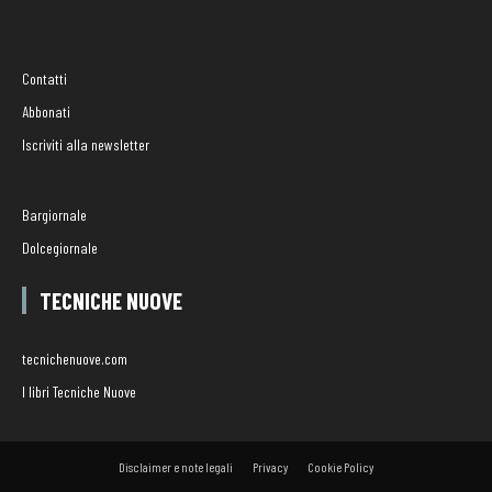
Contatti
Abbonati
Iscriviti alla newsletter
Bargiornale
Dolcegiornale
TECNICHE NUOVE
tecnichenuove.com
I libri Tecniche Nuove
Disclaimer e note legali
Privacy
Cookie Policy