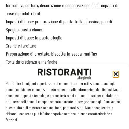
formatura, cottura, decorazione e conservazione degli impasti di
base e prodotti finiti
Impasti di base: preparazione di pasta frolla classica, pan di
Spagna, pasta choux
Impasti di base: la pasta sfoglia
Creme e farciture
Preparazione di crostate, biscotteria secca, muffins
Torte da credenza e meringhe
Torte classiche
Torte moderne e tecniche di decorazione
Per fornire le migliori esperienze, noi e i nostri partner utilizziamo tecnologie
Pasticceria Mignon
come i cookie per memorizzare e/o accedere alle informazioni del dispositivo. Il
Buffet finale
consenso a queste tecnologie permetterà a noi e ai nostri partner di elaborare
dati personali come il comportamento durante la navigazione o gli ID univoci su
questo sito e di mostrare annunci (non) personalizzati. Non acconsentire o
Marinare con Andrea Ribaldone
ritirare il consenso può influire negativamente su alcune caratteristiche e
Si marina da sempre. Per cinque motivi: per ammorbidire gli
funzioni.
ingredienti, questo è il motivo fondamentale, per smorzarne l’afrore,