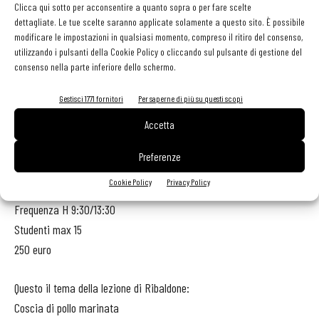
Clicca qui sotto per acconsentire a quanto sopra o per fare scelte
per sanificarli, per insaporirli e per contribuire a conservarli. Oggi
dettagliate. Le tue scelte saranno applicate solamente a questo sito. È possibile
in tutto il mondo della buona cucina, attenta al rispetto degli
modificare le impostazioni in qualsiasi momento, compreso il ritiro del consenso,
ingredienti, si marina più che mai. Non certo per sanificare o per
utilizzando i pulsanti della Cookie Policy o cliccando sul pulsante di gestione del
consenso nella parte inferiore dello schermo.
conservare, ma per insaporire e per intenerire, riducendo i tempi di
cottura: una cosa molto importante nella corretta gestione della
Gestisci 1771 fornitori
Per saperne di più su questi scopi
cucina di oggi. Si marina in moltissimi modi diversi, vecchi e nuovi,
Accetta
ispirandosi sia alle tradizioni nostrane sia a quelle degli altri.
Preferenze
Inizio 30/04/2019
Cookie Policy
Privacy Policy
Posti ancora liberi 9
Frequenza H 9:30/13:30
Studenti max 15
250 euro
Questo il tema della lezione di Ribaldone:
Coscia di pollo marinata