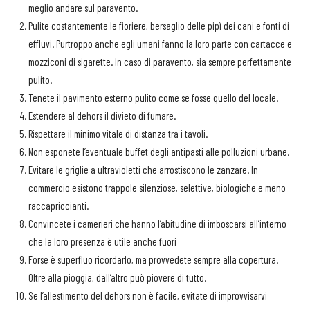
meglio andare sul paravento.
Pulite costantemente le fioriere, bersaglio delle pipì dei cani e fonti di
effluvi. Purtroppo anche egli umani fanno la loro parte con cartacce e
mozziconi di sigarette. In caso di paravento, sia sempre perfettamente
pulito.
Tenete il pavimento esterno pulito come se fosse quello del locale.
Estendere al dehors il divieto di fumare.
Rispettare il minimo vitale di distanza tra i tavoli.
Non esponete l’eventuale buffet degli antipasti alle polluzioni urbane.
Evitare le griglie a ultravioletti che arrostiscono le zanzare. In
commercio esistono trappole silenziose, selettive, biologiche e meno
raccapriccianti.
Convincete i camerieri che hanno l’abitudine di imboscarsi all’interno
che la loro presenza è utile anche fuori
Forse è superfluo ricordarlo, ma provvedete sempre alla copertura.
Oltre alla pioggia, dall’altro può piovere di tutto.
Se l’allestimento del dehors non è facile, evitate di improvvisarvi