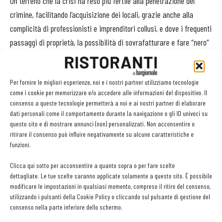
Un terreno che la crisi ha reso più fertile alla penetrazione del
crimine, facilitando l’acquisizione dei locali, grazie anche alla
complicità di professionisti e imprenditori collusi, e dove i frequenti
passaggi di proprietà, la possibilità di sovrafatturare e fare “nero”
rappresentano ulteriori leve di azione per le cosche, rendendo molto
difficile risalire ai reali proprietari dell’attività e all’origine dei
Per fornire le migliori esperienze, noi e i nostri partner utilizziamo tecnologie
capitali. Ma il riciclaggio non è l’unico obiettivo. Per i clan è
come i cookie per memorizzare e/o accedere alle informazioni del dispositivo. Il
importante anche presidiare il territorio, fornire coperture
consenso a queste tecnologie permetterà a noi e ai nostri partner di elaborare
lavorative agli affiliati o mettere a frutto le competenze che si
dati personali come il comportamento durante la navigazione o gli ID univoci su
questo sito e di mostrare annunci (non) personalizzati. Non acconsentire o
hanno in “famiglia”. A questo poi si aggiunge la rilevanza e il
ritirare il consenso può influire negativamente su alcune caratteristiche e
prestigio sociale che un ristorante può garantire. Un bel ristorante,
funzioni.
rinomato e ben frequentato, offre ottime opportunità per entrare a
Clicca qui sotto per acconsentire a quanto sopra o per fare scelte
contatto con personaggi dello spettacolo, politici, imprenditori o del
dettagliate. Le tue scelte saranno applicate solamente a questo sito. È possibile
mondo della finanza e per stringere relazioni che possono essere
modificare le impostazioni in qualsiasi momento, compreso il ritiro del consenso,
molto utili per lo sviluppo degli affari, anche in altri campi. Tutti gli
utilizzando i pulsanti della Cookie Policy o cliccando sul pulsante di gestione del
consenso nella parte inferiore dello schermo.
operatori del settore devono saper contrastare questa invadenza