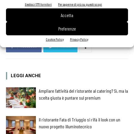
mafiosa. In gioco c’è il futuro di un comparto di punta del sistema
Gestisci 1771 fornitori
Per saperne di più su questi scopi
Italia.
Accetta
Preferenze
Cookie Policy
Privacy Policy
Facebook
Twitter
LEGGI ANCHE
Ampliare l’attività del ristorante al catering? Sì, ma la
scelta giusta è puntare sul premium
Il ristorante Fata di Triuggio si rifà il look con un
nuovo progetto illuminotecnico