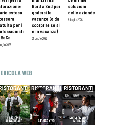
rvizi per la
indirizzi da
Le ultime
storazione:
Nord a Sud per
soluzioni
ario esteso
godersi le
delle aziende
tessera
vacanze (o da
8 Luglio 2026
atuita per i
scorprire se si
ofessionisti
è in vacanza)
oReCa
31 Luglio 2026
Luglio 2026
EDICOLA WEB