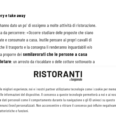
ery e take away
 hanno dato un po' di ossigeno a molte attività di ristorazione.
a da percorrere: «Occorre studiare delle proposte che siano
e e consumate a casa. Inutile pensare ai propri cavalli di
che il trasporto e la consegna li renderanno inguardabili e/o
ra proporre dei
semilavorati che le persone a casa
letare
: un arrosto da riscaldare o delle cotture sottovuoto a
pasta fresca consegnata cruda con il condimento a parte da
 le migliori esperienze, noi e i nostri partner utilizziamo tecnologie come i cookie per mem
le informazioni del dispositivo. Il consenso a queste tecnologie permetterà a noi e ai nos
e eccellenze che i loro clienti non riescono a trovare altrove:
e dati personali come il comportamento durante la navigazione o gli ID univoci su questo s
nunci (non) personalizzati. Non acconsentire o ritirare il consenso può influire negativa
tigiose, ingredienti di qualità. Magari comprati in previsione delle
tteristiche e funzioni.
un servizio di vendita delle vostre chicche
- afferma