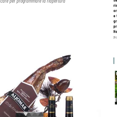
nificare per programmare la riapertura
se
ri
or
e 
gr
pr
H
29 