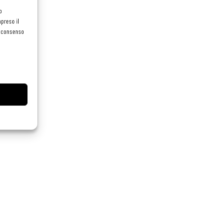
o
preso il
el consenso