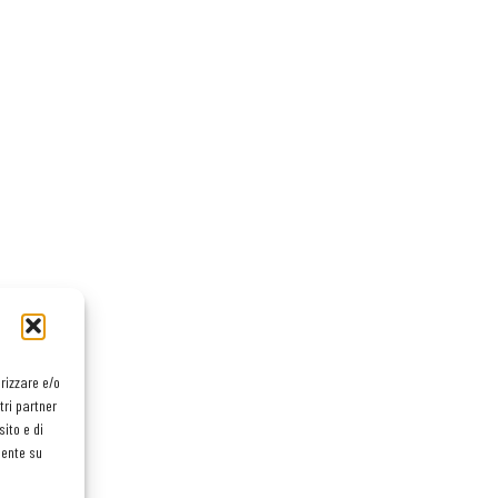
orizzare e/o
tri partner
ito e di
mente su