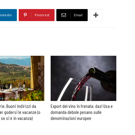
inkedin
Pinterest
Email
rie. Buoni indirizzi da
Export del vino in frenata: dazi Usa e
er godersi le vacanze (o
domanda debole pesano sulle
 se si è in vacanza)
denominazioni europee