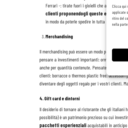
Ferrari -: tirate fuori i gioielli che avete nelle 
Clicca qui 
applicate s
clienti proponendogli queste eccellenze
,
ritiro del 
in modo da poterle spedire in tutta Italia e anch
nella parte
Merchandising
Il merchandising può essere un modo per mantenere 
pensare a investimenti importanti: ormai ci sono 
anche per quantità contenute. Pensate a oggetti che
clienti: borracce o thermos plastic free, accessori 
diventare degli oggetti regalo per i vostri clienti. 
4.
Gift card e dintorni
Il desiderio di tornare al ristorante che gli italian
possibilità) è un patrimonio prezioso su cui invest
pacchetti esperienziali
acquistabili in anticipo