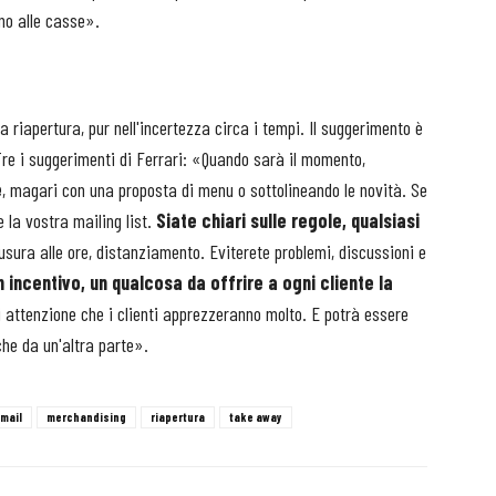
eno alle casse».
 riapertura, pur nell'incertezza circa i tempi. Il suggerimento è
Tre i suggerimenti di Ferrari: «Quando sarà il momento,
e
, magari con una proposta di menu o sottolineando le novità. Se
 la vostra mailing list.
Siate chiari sulle regole, qualsiasi
sura alle ore, distanziamento. Eviterete problemi, discussioni e
n incentivo, un qualcosa da offrire a ogni cliente la
i attenzione che i clienti apprezzeranno molto. E potrà essere
che da un'altra parte».
mail
merchandising
riapertura
take away