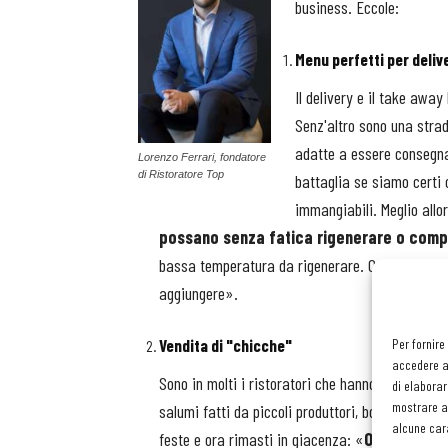
business. Eccole:
Menu perfetti per deliv
Il delivery e il take away
Senz'altro sono una strad
adatte a essere consegnat
Lorenzo Ferrari, fondatore
di Ristoratore Top
battaglia se siamo certi 
immangiabili. Meglio allo
possano senza fatica rigenerare o comp
bassa temperatura da rigenerare. Oppure della 
aggiungere».
Vendita di "chicche"
Per fornire
accedere al
Sono in molti i ristoratori che hanno in casa dell
di elaborar
mostrare an
salumi fatti da piccoli produttori, bottiglie pres
alcune cara
feste e ora rimasti in giacenza: «
Organizzate 