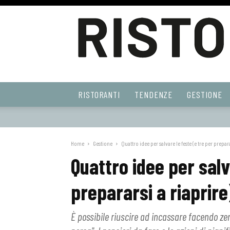
Ristoranti
RISTORANTI
TENDENZE
GESTIONE
Web
Home
Gestione
Quattro idee per salvare le feste (e tre per prepara
Quattro idee per salv
prepararsi a riaprire
È possibile riuscire ad incassare facendo zer