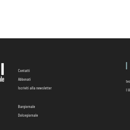
Contatti
Abbonati
te
Iscriviti alla newsletter
I 
Bargiornale
Dolcegiornale