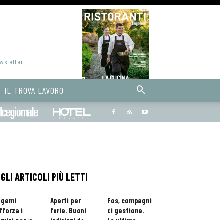
ewsletter
IL TROVA LAVORO
Bargiornale
dolcegiornale
Hoteldomani
GLI ARTICOLI PIÙ LETTI
ogemi
Aperti per
Pos, compagni
fforza i
ferie. Buoni
di gestione.