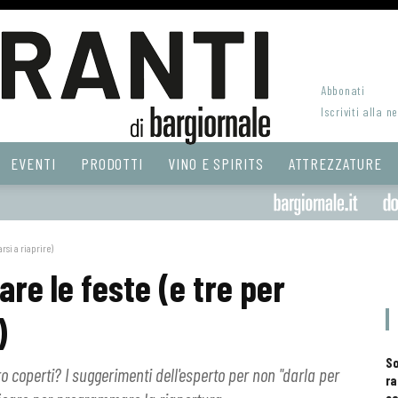
Abbonati
Iscriviti alla n
EVENTI
PRODOTTI
VINO E SPIRITS
ATTREZZATURE
rsi a riaprire)
are le feste (e tre per
)
S
o coperti? I suggerimenti dell'esperto per non "darla per
ra