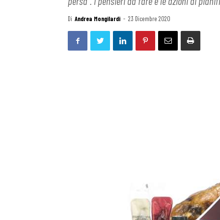
persa". I pensieri da fare e le azioni di pia
Di
Andrea Mongilardi
-
23 Dicembre 2020