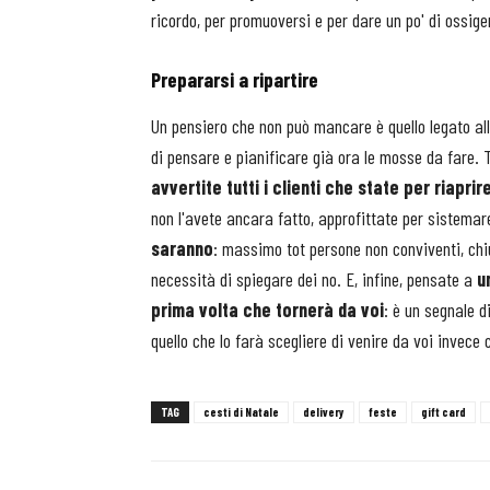
ricordo, per promuoversi e per dare un po' di ossig
Prepararsi a ripartire
Un pensiero che non può mancare è quello legato alla
di pensare e pianificare già ora le mosse da fare. 
avvertite tutti i clienti che state per riaprir
non l'avete ancara fatto, approfittate per sistemare
saranno
: massimo tot persone non conviventi, chiu
necessità di spiegare dei no. E, infine, pensate a
u
prima volta che tornerà da voi
: è un segnale d
quello che lo farà scegliere di venire da voi invece 
TAG
cesti di Natale
delivery
feste
gift card