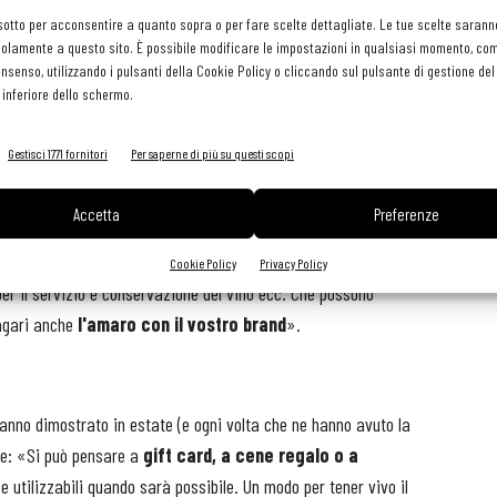
cantine e proponeteli.
Fate una mailing ai vostri migliori
sotto per acconsentire a quanto sopra o per fare scelte dettagliate. Le tue scelte sarann
olamente a questo sito. È possibile modificare le impostazioni in qualsiasi momento, com
 anche sotto forma di ceste regalo. Fate accordi con un corriere
consenso, utilizzando i pulsanti della Cookie Policy o cliccando sul pulsante di gestione d
e all'estero».
 inferiore dello schermo.
Gestisci 1771 fornitori
Per saperne di più su questi scopi
viva la memoria nella testa del cliente: «Non occorre più
Accetta
Preferenze
diverse aziende che producono
merchandising on demand
,
 vi possano caratterizzare, ricordare e avere una utilità per i
Cookie Policy
Privacy Policy
per il servizio e conservazione del vino ecc. Che possono
Magari anche
l'amaro con il vostro brand
».
i hanno dimostrato in estate (e ogni volta che ne hanno avuto la
ire: «Si può pensare a
gift card, a cene regalo o a
 e utilizzabili quando sarà possibile. Un modo per tener vivo il