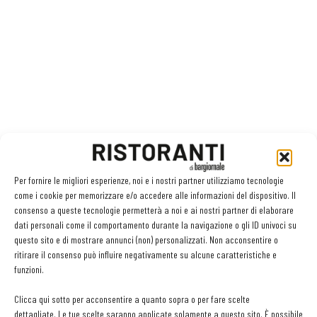
Per fornire le migliori esperienze, noi e i nostri partner utilizziamo tecnologie
come i cookie per memorizzare e/o accedere alle informazioni del dispositivo. Il
consenso a queste tecnologie permetterà a noi e ai nostri partner di elaborare
dati personali come il comportamento durante la navigazione o gli ID univoci su
questo sito e di mostrare annunci (non) personalizzati. Non acconsentire o
Facebook
Twitter
ritirare il consenso può influire negativamente su alcune caratteristiche e
funzioni.
Clicca qui sotto per acconsentire a quanto sopra o per fare scelte
dettagliate. Le tue scelte saranno applicate solamente a questo sito. È possibile