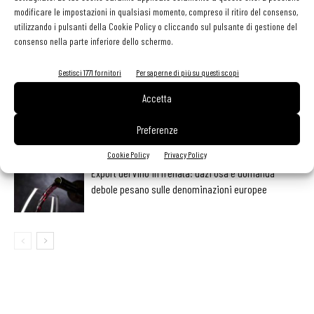
LEGGI ANCHE
modificare le impostazioni in qualsiasi momento, compreso il ritiro del consenso,
utilizzando i pulsanti della Cookie Policy o cliccando sul pulsante di gestione del
Ampliare l’attività del ristorante al catering? Sì, ma la
consenso nella parte inferiore dello schermo.
scelta giusta è puntare sul premium
Gestisci 1771 fornitori
Per saperne di più su questi scopi
Accetta
Aperti per ferie. Buoni indirizzi da Nord a Sud per
godersi le vacanze (o da scorprire se si è in
Preferenze
vacanza)
Cookie Policy
Privacy Policy
Export del vino in frenata: dazi Usa e domanda
debole pesano sulle denominazioni europee