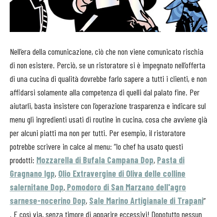
Nell’era della comunicazione, ciò che non viene comunicato rischia
di non esistere. Perciò, se un ristoratore si è impegnato nell’offerta
di una cucina di qualità dovrebbe farlo sapere a tutti i clienti, e non
affidarsi solamente alla competenza di quelli dal palato fine. Per
aiutarli, basta insistere con l’operazione trasparenza e indicare sul
menu gli ingredienti usati di routine in cucina, cosa che avviene già
per alcuni piatti ma non per tutti. Per esempio, il ristoratore
potrebbe scrivere in calce al menu: “lo chef ha usato questi
prodotti:
Mozzarella di Bufala Campana Dop
,
Pasta di
Gragnano Igp
,
Olio Extravergine di Oliva delle colline
salernitane Dop
,
Pomodoro di San Marzano dell'agro
sarnese-nocerino Dop
,
Sale Marino Artigianale di Trapani
”
. E così via, senza timore di apparire eccessivi! Dopotutto nessun