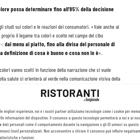
olore possa determinare fino all’85% della decisione
gli studi sui colori e le reazioni dei consumatori. «Vale anche al
proprio il legame tra colori e scelte nel campo del cibo
 -:
dal menu al piatto, fino alla divisa del personale di
a definizione di cosa è buono e cosa non lo è
».
olori vanno scelti in funzione della narrazione che si vuole
lla salute si orienterà al verde nella comunicazione visiva della
de” che serve piatti di carne alla griglia, trasmette una palese
l cliente».
cibo come ambiente, posate, piatti e tavola hanno una rilevanza
 le migliori esperienze, noi e i nostri partner utilizziamo tecnologie come i cookie per mem
in ultima analisi, nella scelta.
le informazioni del dispositivo. Il consenso a queste tecnologie permetterà a noi e ai nos
e dati personali come il comportamento durante la navigazione o gli ID univoci su questo s
nunci (non) personalizzati. Non acconsentire o ritirare il consenso può influire negativa
tteristiche e funzioni.