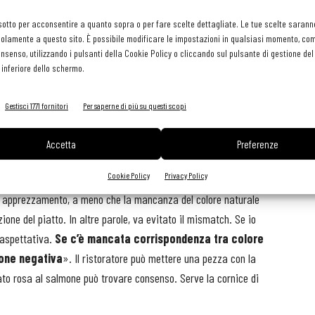
le di Oxford, ha condotto per anni studi su questo. E così
piatto bianco, viene percepita circa il 10% più dolce rispetto
sotto per acconsentire a quanto sopra o per fare scelte dettagliate. Le tue scelte sarann
olamente a questo sito. È possibile modificare le impostazioni in qualsiasi momento, com
e il piatto rotondo bendispone, mentre quello quadrato, con i
consenso, utilizzando i pulsanti della Cookie Policy o cliccando sul pulsante di gestione d
dell’ambiente associati a emozioni positive ci inducono a pensare
 inferiore dello schermo.
Gestisci 1771 fornitori
Per saperne di più su questi scopi
za l’intensità del sapore percepito, ma ci serve anche
mportantissima che il nostro cervello fa quando ha di fronte
Accetta
Preferenze
a colorato di blu è più difficile da identificare, perché il colore
Cookie Policy
Privacy Policy
Se propongo un piatto al pomodoro senza il rosso, è
 di apprezzamento, a meno che la mancanza del colore naturale
one del piatto. In altre parole, va evitato il mismatch. Se io
 aspettativa.
Se c’è mancata corrispondenza tra colore
ione negativa
». Il ristoratore può mettere una pezza con la
ato rosa al salmone può trovare consenso. Serve la cornice di