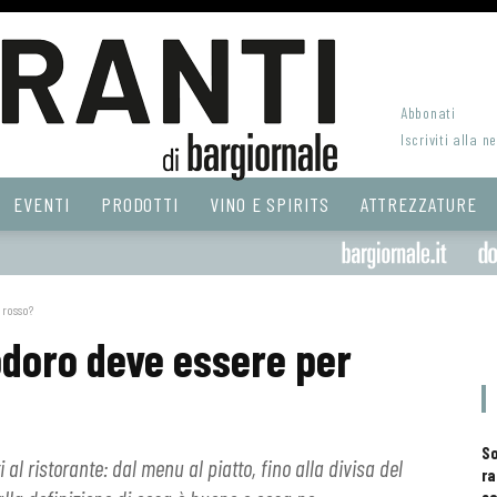
Abbonati
Iscriviti alla n
EVENTI
PRODOTTI
VINO E SPIRITS
ATTREZZATURE
 rosso?
odoro deve essere per
S
ti al ristorante: dal menu al piatto, fino alla divisa del
ra