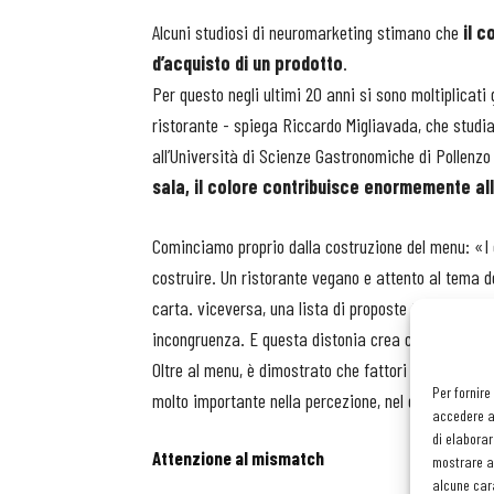
Alcuni studiosi di neuromarketing stimano che
il c
d’acquisto di un prodotto
.
Per questo negli ultimi 20 anni si sono moltiplicati 
ristorante - spiega Riccardo Migliavada, che studia 
all’Università di Scienze Gastronomiche di Pollenzo
sala, il colore contribuisce enormemente all
Cominciamo proprio dalla costruzione del menu: «I c
costruire. Un ristorante vegano e attento al tema de
carta. viceversa, una lista di proposte tutta “in ver
incongruenza. E questa distonia crea confusione ne
Oltre al menu, è dimostrato che fattori esterni al 
Per fornire
molto importante nella percezione, nel gradimento e, 
accedere al
di elaborar
Attenzione al mismatch
mostrare an
alcune cara