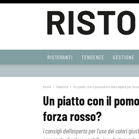
Ristoranti
RISTORANTI
TENDENZE
GESTIONE
Web
Home
Gestione
Un piatto con il pomodoro deve essere per forza
Un piatto con il pom
forza rosso?
I consigli dell'esperto per l'uso dei colori gius