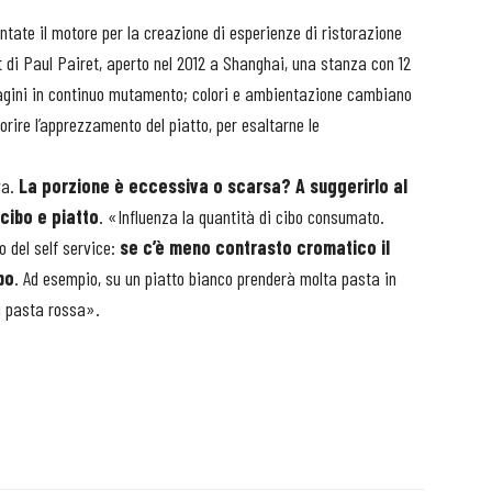
ntate il motore per la creazione di esperienze di ristorazione
t di Paul Pairet, aperto nel 2012 a Shanghai, una stanza con 12
magini in continuo mutamento; colori e ambientazione cambiano
orire l’apprezzamento del piatto, per esaltarne le
va.
La porzione è eccessiva o scarsa? A suggerirlo al
cibo e piatto
. «Influenza la quantità di cibo consumato.
o del self service:
se c’è meno contrasto cromatico il
bo
. Ad esempio, su un piatto bianco prenderà molta pasta in
i pasta rossa».