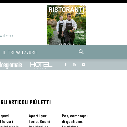
ewsletter
IL TROVA LAVORO
Bargiornale
dolcegiornale
Hoteldomani
GLI ARTICOLI PIÙ LETTI
ogemi
Aperti per
Pos, compagni
fforza i
ferie. Buoni
di gestione.