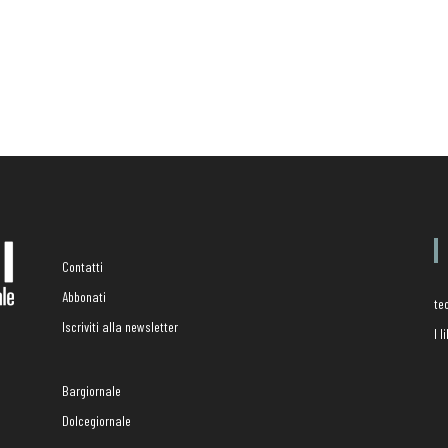
Contatti
Abbonati
te
Iscriviti alla newsletter
I 
Bargiornale
Dolcegiornale