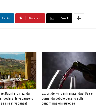
inkedin
Pinterest
Email
rie. Buoni indirizzi da
Export del vino in frenata: dazi Usa e
er godersi le vacanze (o
domanda debole pesano sulle
 se si è in vacanza)
denominazioni europee