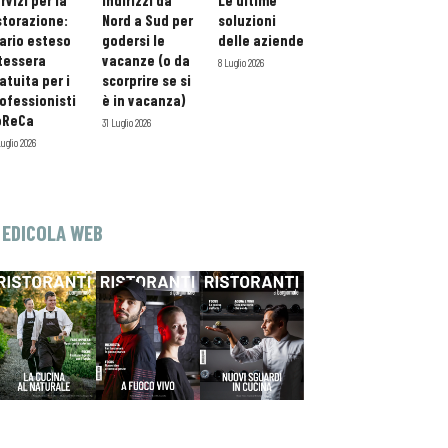
rvizi per la
indirizzi da
Le ultime
storazione:
Nord a Sud per
soluzioni
ario esteso
godersi le
delle aziende
tessera
vacanze (o da
8 Luglio 2026
atuita per i
scorprire se si
ofessionisti
è in vacanza)
oReCa
31 Luglio 2026
Luglio 2026
EDICOLA WEB