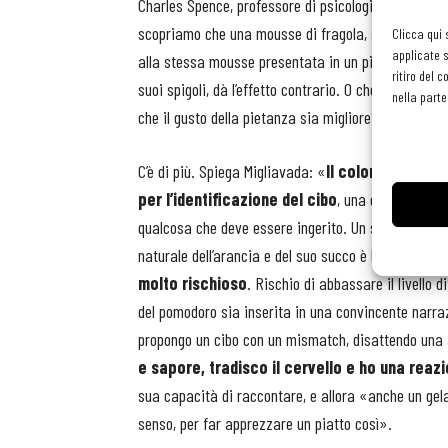
Charles Spence, professore di psicologia sperimenta
scopriamo che una mousse di fragola, servita in un 
Clicca qui 
applicate s
alla stessa mousse presentata in un piatto nero. Ch
ritiro del 
suoi spigoli, dà l’effetto contrario. O che i colori 
nella parte
che il gusto della pietanza sia migliore.
C’è di più. Spiega Migliavada: «
Il colore influen
per l’identificazione del cibo
, una operazione i
qualcosa che deve essere ingerito. Un succo di aranci
naturale dell’arancia e del suo succo è l’arancione.
molto rischioso
. Rischio di abbassare il livello
del pomodoro sia inserita in una convincente narrazi
propongo un cibo con un mismatch, disattendo una
e sapore, tradisco il cervello e ho una reaz
sua capacità di raccontare, e allora «anche un gel
senso, per far apprezzare un piatto così».