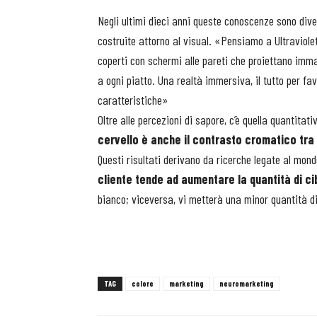
Negli ultimi dieci anni queste conoscenze sono dive
costruite attorno al visual. «Pensiamo a Ultraviole
coperti con schermi alle pareti che proiettano im
a ogni piatto. Una realtà immersiva, il tutto per fav
caratteristiche»
Oltre alle percezioni di sapore, c’è quella quantitati
cervello è anche il contrasto cromatico tra 
Questi risultati derivano da ricerche legate al mond
cliente tende ad aumentare la quantità di ci
bianco; viceversa, vi metterà una minor quantità d
TAG
colore
marketing
neuromarketing