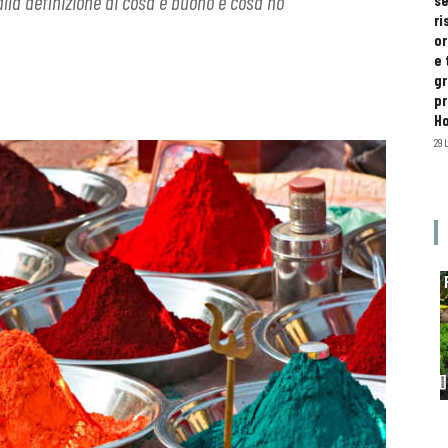
alla definizione di cosa è buono e cosa no
se
ri
or
e 
gr
pr
H
29 