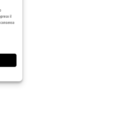
o
preso il
el consenso