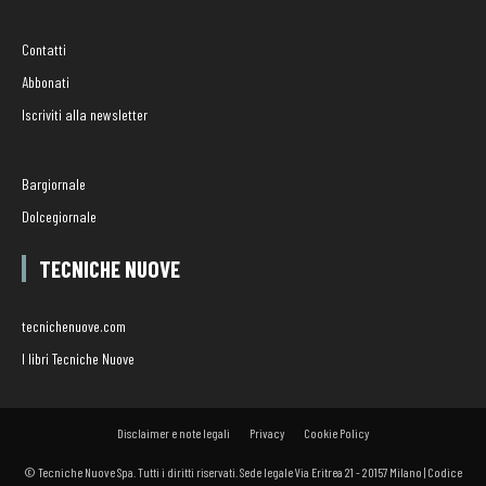
Contatti
Abbonati
Iscriviti alla newsletter
Bargiornale
Dolcegiornale
TECNICHE NUOVE
tecnichenuove.com
I libri Tecniche Nuove
Disclaimer e note legali
Privacy
Cookie Policy
© Tecniche Nuove Spa. Tutti i diritti riservati. Sede legale Via Eritrea 21 - 20157 Milano | Codice