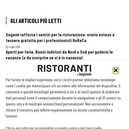
GLI ARTICOLI PIÙ LETTI
Sogemi rafforza i servizi per la ristorazione: orario esteso e
tessera gratuita per i professionisti HoReCa
29 Luglio 2026
Aperti per ferie. Buoni indirizzi da Nord a Sud per godersi le
vacanze (o da scorprire se si è in vacanza)
31 Luglio 2026
Recensioni online, Fipe e le associazioni del turismo chiedono
modifiche alle Linee Guida dell’Antitrust
Per fornire le migliori esperienze, noi e i nostri partner utilizziamo tecnologie
20 Luglio 2026
come i cookie per memorizzare e/o accedere alle informazioni del dispositivo. Il
consenso a queste tecnologie permetterà a noi e ai nostri partner di elaborare
dati personali come il comportamento durante la navigazione o gli ID univoci su
questo sito e di mostrare annunci (non) personalizzati. Non acconsentire o
EDICOLA WEB
ritirare il consenso può influire negativamente su alcune caratteristiche e
funzioni.
Clicca qui sotto per acconsentire a quanto sopra o per fare scelte