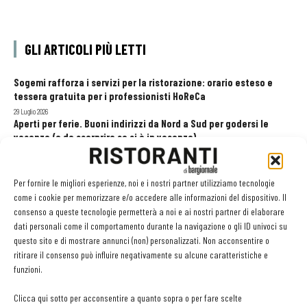
GLI ARTICOLI PIÙ LETTI
Sogemi rafforza i servizi per la ristorazione: orario esteso e
tessera gratuita per i professionisti HoReCa
29 Luglio 2026
Aperti per ferie. Buoni indirizzi da Nord a Sud per godersi le
vacanze (o da scorprire se si è in vacanza)
31 Luglio 2026
Pos, compagni di gestione. Le ultime soluzioni delle aziende
8 Luglio 2026
Per fornire le migliori esperienze, noi e i nostri partner utilizziamo tecnologie
come i cookie per memorizzare e/o accedere alle informazioni del dispositivo. Il
consenso a queste tecnologie permetterà a noi e ai nostri partner di elaborare
dati personali come il comportamento durante la navigazione o gli ID univoci su
EDICOLA WEB
questo sito e di mostrare annunci (non) personalizzati. Non acconsentire o
ritirare il consenso può influire negativamente su alcune caratteristiche e
funzioni.
Clicca qui sotto per acconsentire a quanto sopra o per fare scelte