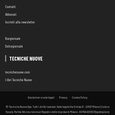
Contatti
Abbonati
Iscriviti alla newsletter
Bargiornale
Dolcegiornale
TECNICHE NUOVE
tecnichenuove.com
I libri Tecniche Nuove
Disclaimer e note legali
Privacy
Cookie Policy
© Tecniche Nuove Spa. Tutti i diritti riservati. Sede legale Via Eritrea 21 - 20157 Milano | Codice
fiscale, Partita IVA e Iscrizione al Registro delle imprese di Milano: 00753480151 | Registrazione