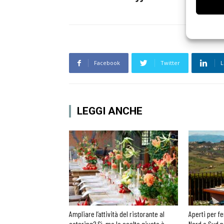
Facebook
Twitter
L
LEGGI ANCHE
Ampliare l’attività del ristorante al
Aperti per fe
catering? Sì, ma la scelta giusta è
Nord a Sud p