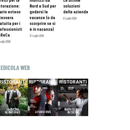
rvizi per la
indirizzi da
Le ultime
storazione:
Nord a Sud per
soluzioni
ario esteso
godersi le
delle aziende
tessera
vacanze (o da
8 Luglio 2026
atuita per i
scorprire se si
ofessionisti
è in vacanza)
oReCa
31 Luglio 2026
Luglio 2026
EDICOLA WEB