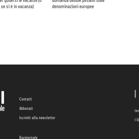
 se si è in vacanza)
denominazioni europee
Contatti
Abbonati
te
Iscriviti alla newsletter
I 
Bargiornale