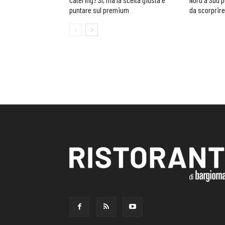
puntare sul premium
da scorprire