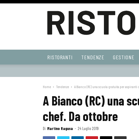
Ristoranti
RISTORANTI
TENDENZE
GESTIONE
Web
Home
Tendenze
A Bianco (RC) una scuola gratuita per aspiranti 
A Bianco (RC) una sc
chef. Da ottobre
Di
Martino Ragusa
-
24 Luglio 2019