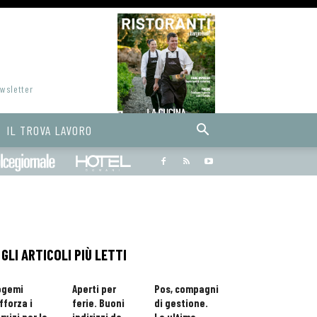
ewsletter
IL TROVA LAVORO
Bargiornale
dolcegiornale
Hoteldomani
GLI ARTICOLI PIÙ LETTI
ogemi
Aperti per
Pos, compagni
fforza i
ferie. Buoni
di gestione.