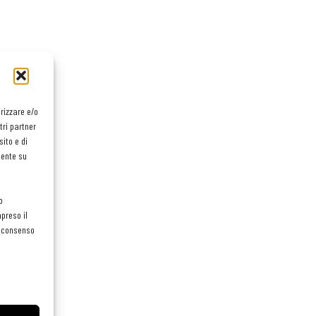
orizzare e/o
tri partner
ito e di
mente su
o
preso il
el consenso