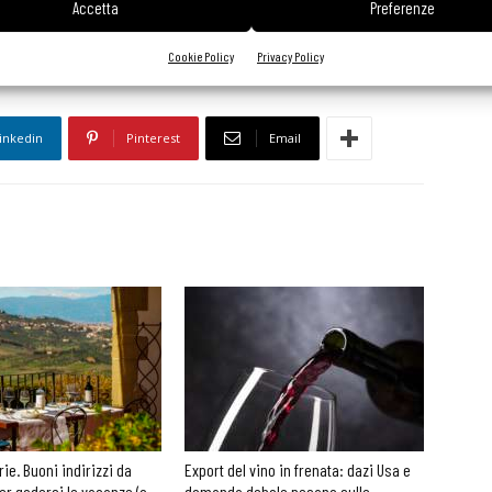
Accetta
Preferenze
Cookie Policy
Privacy Policy
inkedin
Pinterest
Email
rie. Buoni indirizzi da
Export del vino in frenata: dazi Usa e
er godersi le vacanze (o
domanda debole pesano sulle