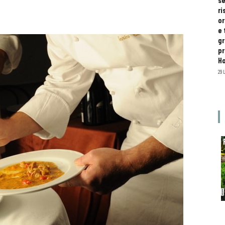
se
ri
or
e 
gr
pr
H
29 