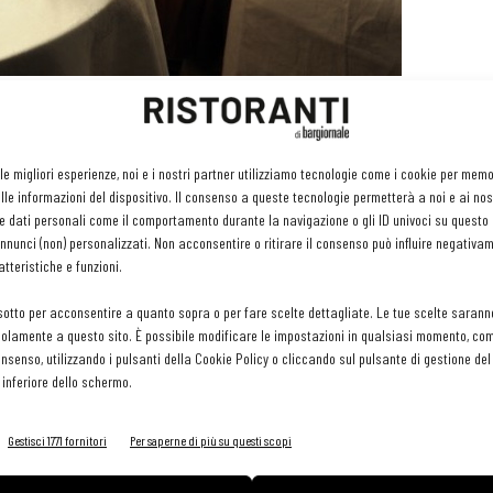
iderano entrare nel mondo della ristorazione. Ecco un’altra
” nata a Bianco, piccolo centro sullo Jonio in provincia di Reggio
 le migliori esperienze, noi e i nostri partner utilizziamo tecnologie come i cookie per mem
le informazioni del dispositivo. Il consenso a queste tecnologie permetterà a noi e ai nos
e dati personali come il comportamento durante la navigazione o gli ID univoci su questo s
eme alla sua famiglia che intende così onorare la memoria della
nunci (non) personalizzati. Non acconsentire o ritirare il consenso può influire negativa
tteristiche e funzioni.
. In loro ricordo, infatti, la scuola si chiama “
Uno chef per
ata con l’utilizzo degli emolumenti versati alla famiglia Praticò
sotto per acconsentire a quanto sopra o per fare scelte dettagliate. Le tue scelte sarann
olamente a questo sito. È possibile modificare le impostazioni in qualsiasi momento, com
consenso, utilizzando i pulsanti della Cookie Policy o cliccando sul pulsante di gestione d
 inferiore dello schermo.
vestro Greco, la selezione di otto giovani da avviare alla
i inizieranno a ottobre in collaborazione con docenti
Gestisci 1771 fornitori
Per saperne di più su questi scopi
llenzo
e della facoltà di
Agraria dell’Università