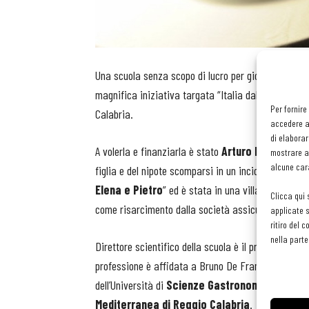
Una scuola senza scopo di lucro per giovani che des
magnifica iniziativa targata “Italia dal cuore d’oro
Per fornire
Calabria.
accedere al
di elaborar
A volerla e finanziarla è stato
Arturo Praticò
insi
mostrare an
alcune cara
figlia e del nipote scomparsi in un incidente stradale
Elena e Pietro
” ed è stata in una villa ristruttur
Clicca qui 
come risarcimento dalla società assicurativa.
applicate s
ritiro del 
nella parte
Direttore scientifico della scuola è il professor Sil
professione è affidata a Bruno De Francesco. I cors
dell’Università di
Scienze Gastronomiche di Po
Mediterranea di Reggio Calabria
.