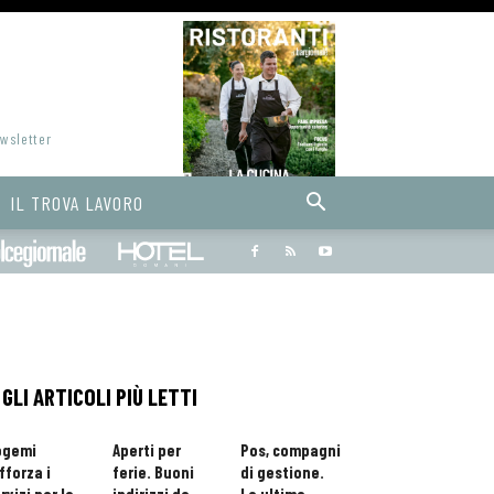
ewsletter
IL TROVA LAVORO
Bargiornale
dolcegiornale
Hoteldomani
GLI ARTICOLI PIÙ LETTI
ogemi
Aperti per
Pos, compagni
fforza i
ferie. Buoni
di gestione.