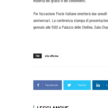
materia dei grassi e dei condimenti.
Per l’occasione Poste italiane emetterà due annulli f
anniversari. La conferenza stampa di presentazione
gennaio alle 11,00 a Palazzo delle Stelline, Sala Chag
TAG
olio officina
Facebook
Twitter
L