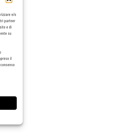
orizzare e/o
tri partner
ito e di
mente su
o
preso il
el consenso