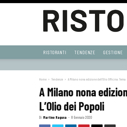
Ristoranti
RISTORANTI
TENDENZE
GESTIONE
Web
Home
Tendenze
A Milano nona edizione dell’Olio Officina. Tema: 
A Milano nona edizion
L’Olio dei Popoli
Di
Martino Ragusa
-
8 Gennaio 2020