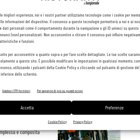
Quest’anno compie dieci anni anche il progetto "Olio Officina"
e l'anniversario viene festeggiato con
l’iniziativa “l’Olio dei
 le migliori esperienze, noi e i nostri partner utilizziamo tecnologie come i cookie per mem
Popoli”
che prevede
la presentazione e la
le informazioni del dispositivo. Il consenso a queste tecnologie permetterà a noi e ai nos
degustazione di extra vergini provenienti da Paesi di
e dati personali come il comportamento durante la navigazione o gli ID univoci su questo s
nunci (non) personalizzati. Non acconsentire o ritirare il consenso può influire negativa
tutto il mondo
, Giappone compreso.
tteristiche e funzioni.
Olio Officina sarà anche l’occasione per sottolineare
la
sotto per acconsentire a quanto sopra o per fare scelte dettagliate. Le tue scelte sarann
olamente a questo sito. È possibile modificare le impostazioni in qualsiasi momento, com
dignità di un prodotto
dalle ineguagliabili proprietà
consenso, utilizzando i pulsanti della Cookie Policy o cliccando sul pulsante di gestione d
 da continue offerte sottocosto
che sviliscono non solo il
 inferiore dello schermo.
 d’oliva ma offendono il lavoro di quanti sono impegnati nella la
Gestisci 1771 fornitori
Per saperne di più su questi scopi
i cultori dell’olio extra
Accetta
Preferenze
 composto da chef,
Cookie Policy
Privacy Policy
l canale Horeca
complessa e composita