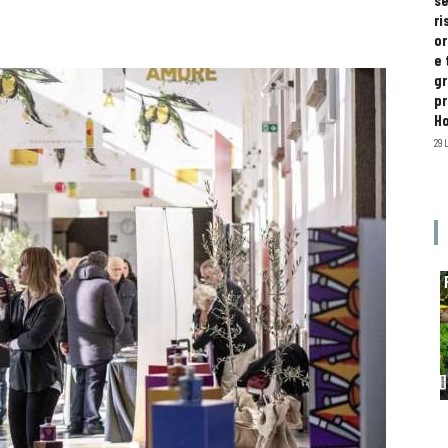
se
ri
or
e 
gr
pr
H
29 