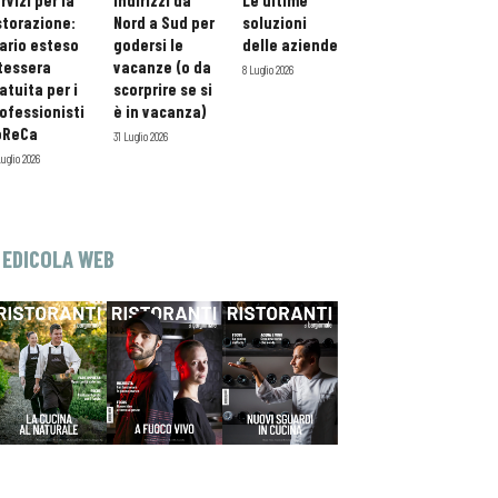
rvizi per la
indirizzi da
Le ultime
storazione:
Nord a Sud per
soluzioni
ario esteso
godersi le
delle aziende
tessera
vacanze (o da
8 Luglio 2026
atuita per i
scorprire se si
ofessionisti
è in vacanza)
oReCa
31 Luglio 2026
Luglio 2026
EDICOLA WEB