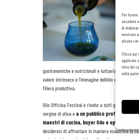
Per fornire
accedere al
di elaborar
mostrare an
alcune cara
Clicca qui 
applicate s
ritiro del 
gastronomiche e nutrizionali e tuttavia
insidiato
nella parte
valore intrinseco e l’immagine dell’olio extravergine
filiera produttiva.
Olio Officina Festival è rivolto a tutti gli appassionat
vergine di oliva e
a un pubblico professionale,
maestri di cucina, buyer Gdo e operatori de
desiderosi di affrontare in maniera esaustiva la 