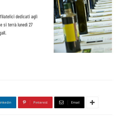
ilatelici dedicati agli
 si terrà lunedì 27
all.
inkedin
Pinterest
Email