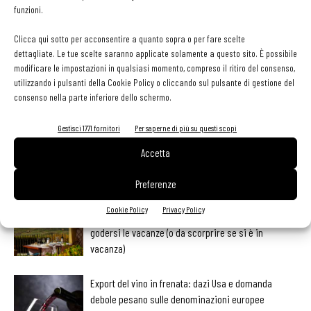
funzioni.
Clicca qui sotto per acconsentire a quanto sopra o per fare scelte
Facebook
Twitter
dettagliate. Le tue scelte saranno applicate solamente a questo sito. È possibile
modificare le impostazioni in qualsiasi momento, compreso il ritiro del consenso,
utilizzando i pulsanti della Cookie Policy o cliccando sul pulsante di gestione del
consenso nella parte inferiore dello schermo.
LEGGI ANCHE
Gestisci 1771 fornitori
Per saperne di più su questi scopi
Ampliare l’attività del ristorante al catering? Sì, ma la
Accetta
scelta giusta è puntare sul premium
Preferenze
Cookie Policy
Privacy Policy
Aperti per ferie. Buoni indirizzi da Nord a Sud per
godersi le vacanze (o da scorprire se si è in
vacanza)
Export del vino in frenata: dazi Usa e domanda
debole pesano sulle denominazioni europee