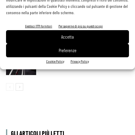
utilizzando i pulsanti della Cookie Policy o cliccando sul pulsante di gestione del
scelta giusta è puntare sul premium
consenso nella parte inferiore dello schermo.
Gestisci 1771 fornitori
Per saperne di più su questi scopi
Aperti per ferie. Buoni indirizzi da Nord a Sud per
godersi le vacanze (o da scorprire se si è in
Accetta
vacanza)
Preferenze
Export del vino in frenata: dazi Usa e domanda
Cookie Policy
Privacy Policy
debole pesano sulle denominazioni europee
GLI ARTICOLI PIÙ LETTI