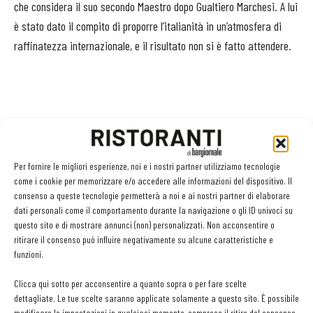
che considera il suo secondo Maestro dopo Gualtiero Marchesi. A lui
è stato dato il compito di proporre l’italianità in un’atmosfera di
raffinatezza internazionale, e il risultato non si è fatto attendere.
Per fornire le migliori esperienze, noi e i nostri partner utilizziamo tecnologie
come i cookie per memorizzare e/o accedere alle informazioni del dispositivo. Il
consenso a queste tecnologie permetterà a noi e ai nostri partner di elaborare
Facebook
Twitter
dati personali come il comportamento durante la navigazione o gli ID univoci su
questo sito e di mostrare annunci (non) personalizzati. Non acconsentire o
ritirare il consenso può influire negativamente su alcune caratteristiche e
funzioni.
LEGGI ANCHE
Clicca qui sotto per acconsentire a quanto sopra o per fare scelte
dettagliate. Le tue scelte saranno applicate solamente a questo sito. È possibile
Ampliare l’attività del ristorante al catering? Sì, ma la
modificare le impostazioni in qualsiasi momento, compreso il ritiro del consenso,