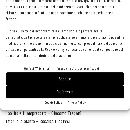
dati personali come il comportamento durante la navigazione o gli ID univoci su
Il girarrosto – Alessandro Baronti
questo sito e di mostrare annunci (non) personalizzati. Non acconsentire o
ritirare il consenso può influire negativamente su alcune caratteristiche e
L’enoteca – Tannico
funzioni.
La pasta fresca – Famiglia Michelis
La cucina di pesce – Ruggero Orlando
Clicca qui sotto per acconsentire a quanto sopra o per fare scelte
dettagliate. Le tue scelte saranno applicate solamente a questo sito. È possibile
Il cocktail bar – Flavio Angiolillo
modificare le impostazioni in qualsiasi momento, compreso il ritiro del consenso,
Il fish bar – Jérémie Depruneaux
utilizzando i pulsanti della Cookie Policy o cliccando sul pulsante di gestione del
Il ristorante – Piero e Luca Landi
consenso nella parte inferiore dello schermo.
La scuola di cucina – Alessio Leporatti
Gestisci 1771 fornitori
Per saperne di più su questi scopi
Il laboratorio radiofonico – Alessio Bertallot
Accetta
Il mercatino biologico – Tommaso Carioni
Il caseificio – Tommaso Carioni
Preferenze
La gastronomia genovese – Marco Bruni
Cookie Policy
Privacy Policy
L’american barbecue – Joe Bastianich I
l bollito e il lampredotto – Giacomo Trapani
I fiori e le piante – Rosalba Piccinn.i