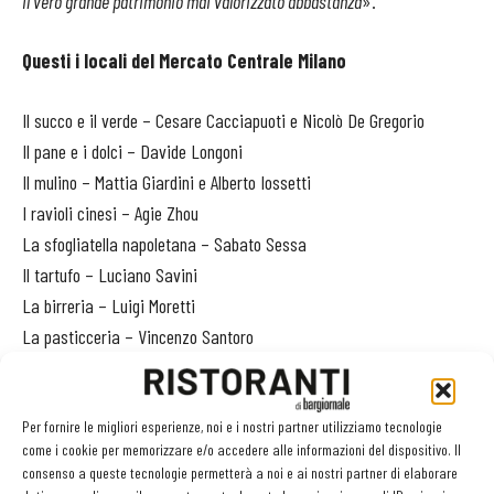
il vero grande patrimonio mai valorizzato abbastanza
».
Questi i locali del Mercato Centrale Milano
Il succo e il verde – Cesare Cacciapuoti e Nicolò De Gregorio
Il pane e i dolci – Davide Longoni
Il mulino – Mattia Giardini e Alberto Iossetti
I ravioli cinesi – Agie Zhou
La sfogliatella napoletana – Sabato Sessa
Il tartufo – Luciano Savini
La birreria – Luigi Moretti
La pasticceria – Vincenzo Santoro
Il gelato e il cioccolato – Riccardo Ronchi ed Edoardo Patrone
Il riso – Sergio Barzetti
La pizza – Giovanni Mineo e Simone Lombardi
Per fornire le migliori esperienze, noi e i nostri partner utilizziamo tecnologie
come i cookie per memorizzare e/o accedere alle informazioni del dispositivo. Il
La carne e i salumi – Fausto Savigni
consenso a queste tecnologie permetterà a noi e ai nostri partner di elaborare
L’hamburger di Chianina – Enrico Lagorio