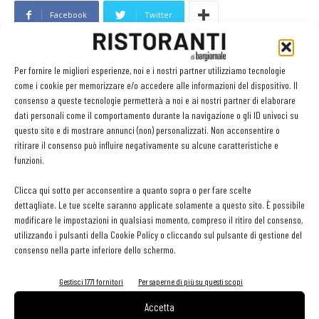
Facebook
Twitter
Per fornire le migliori esperienze, noi e i nostri partner utilizziamo tecnologie
LEGGI ANCHE
come i cookie per memorizzare e/o accedere alle informazioni del dispositivo. Il
consenso a queste tecnologie permetterà a noi e ai nostri partner di elaborare
dati personali come il comportamento durante la navigazione o gli ID univoci su
Metti il gusto del caffè a tutto pasto
questo sito e di mostrare annunci (non) personalizzati. Non acconsentire o
ritirare il consenso può influire negativamente su alcune caratteristiche e
funzioni.
Ampliare l’attività del ristorante al catering? Sì, ma la
Clicca qui sotto per acconsentire a quanto sopra o per fare scelte
scelta giusta è puntare sul premium
dettagliate. Le tue scelte saranno applicate solamente a questo sito. È possibile
modificare le impostazioni in qualsiasi momento, compreso il ritiro del consenso,
utilizzando i pulsanti della Cookie Policy o cliccando sul pulsante di gestione del
consenso nella parte inferiore dello schermo.
Aperti per ferie. Buoni indirizzi da Nord a Sud per
godersi le vacanze (o da scorprire se si è in
Gestisci 1771 fornitori
Per saperne di più su questi scopi
vacanza)
Accetta