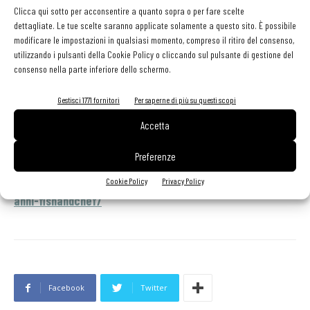
vini firmati Cà Maiol, partendo dagli spumanti Metodo Charmat
Clicca qui sotto per acconsentire a quanto sopra o per fare scelte
dettagliate. Le tue scelte saranno applicate solamente a questo sito. È possibile
Lugana DOC Sebastian Brut e Sebastian Brut Rosé, accanto al più
modificare le impostazioni in qualsiasi momento, compreso il ritiro del consenso,
strutturato Lugana DOC Metodo Classico Brut; i Lugana DOC
utilizzando i pulsanti della Cookie Policy o cliccando sul pulsante di gestione del
Prestige e Molin così come il pluripremiato Lugana DOC Fabio
consenso nella parte inferiore dello schermo.
Contato 2016; il Valtènesi Riviera del Garda Classico Chiaretto
Gestisci 1771 fornitori
Per saperne di più su questi scopi
Roseri, il Negresco e il Valtènesi DOC Fabio Contato Rosso, tutti
testimoni dell’imprescindibile affinità elettiva che lega Cà Maiol al
Accetta
suo territorio.
Preferenze
Per altre info:
https://fishandchef.it/happy-birthday-10-
Cookie Policy
Privacy Policy
anni-fishandchef/
Facebook
Twitter