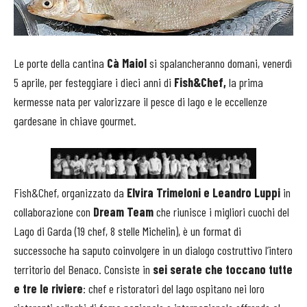
Le porte della cantina
Cà Maiol
si spalancheranno domani, venerdì
5 aprile, per festeggiare i dieci anni di
Fish&Chef,
la prima
kermesse nata per valorizzare il pesce di lago e le eccellenze
gardesane in chiave gourmet.
Fish&Chef, organizzato da
Elvira Trimeloni e Leandro Luppi
in
collaborazione con
Dream Team
che riunisce i migliori cuochi del
Lago di Garda (19 chef, 8 stelle Michelin), è un format di
successoche ha saputo coinvolgere in un dialogo costruttivo l’intero
territorio del Benaco. Consiste in
sei serate che toccano tutte
e tre le riviere
: chef e ristoratori del lago ospitano nei loro