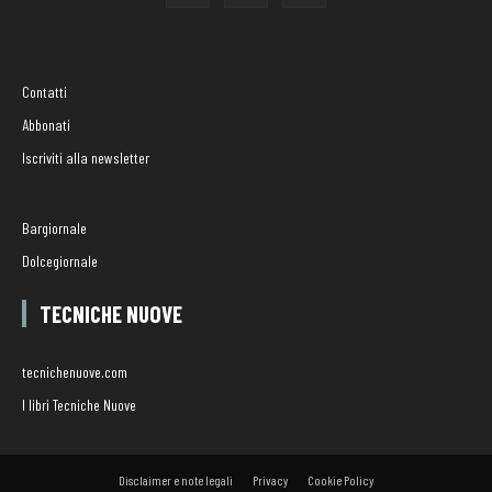
Contatti
Abbonati
Iscriviti alla newsletter
Bargiornale
Dolcegiornale
TECNICHE NUOVE
tecnichenuove.com
I libri Tecniche Nuove
Disclaimer e note legali
Privacy
Cookie Policy