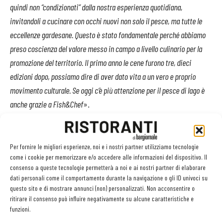
quindi non “condizionati” dalla nostra esperienza quotidiana,
invitandoli a cucinare con occhi nuovi non solo il pesce, ma tutte le
eccellenze gardesane. Questo è stato fondamentale perché abbiamo
preso coscienza del valore messo in campo a livello culinario per la
promozione del territorio. Il primo anno le cene furono tre, dieci
edizioni dopo, possiamo dire di aver dato vita a un vero e proprio
movimento culturale. Se oggi c’è più attenzione per il pesce di lago è
anche grazie a Fish&Chef
».
E poiché non c’è festa senza un ottimo vino con cui brindare, per
celebrare questo importante anniversario Fish&Chef ha scelto
Per fornire le migliori esperienze, noi e i nostri partner utilizziamo tecnologie
come i cookie per memorizzare e/o accedere alle informazioni del dispositivo. Il
un’eccellenza del Lago di Garda: Cà Maiol, che fin dal 1967 - anno
consenso a queste tecnologie permetterà a noi e ai nostri partner di elaborare
della sua fondazione – si fa promotrice in Italia, così come
dati personali come il comportamento durante la navigazione o gli ID univoci su
all’estero, di una tra le più apprezzate produzioni enologiche del
questo sito e di mostrare annunci (non) personalizzati. Non acconsentire o
ritirare il consenso può influire negativamente su alcune caratteristiche e
territorio gardesano.
funzioni.
Nel corso della serata sarà possibile esplorare un’ampia gamma di