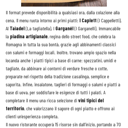
Il format prevede disponibilità a qualsiasi ora, dalla colazione alla
cena. Il menu ruota intorno ai primi piatti:
I Caplett
(I Cappelletti),
Al
Taìadel
(La tagliatella), I
Garganél
(I Garganelli). Immancabile
la
piadina artigianale
, regina dello street food, che celebra la
Romagna in tutta la sua bontà, grazie agli abbinamenti classici
con salumi e formaggi locali. Inoltre, trovano ampio spazio nella
locanda anche i piatti tipici a base di carne: spezzatini, umidi e
tagliate, da abbinare ai contorni di verdure fresche o cotte,
preparate nel rispetto della tradizione casalinga, semplice e
saporita. Infine, insalatone, taglieri di formaggi o salumi e piatti a
base di uova, per soddisfare le esigenze di tutti i palati. A
completare il menu una ricca selezione di
vini tipici del
territorio
, che valorizzano il sapore di ogni piatto e offrono ai
clienti un’esperienza completa.
Il nuovo ristorante occuperà 15 risorse sin dall’inizio, portando a 70