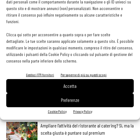
dati personali come il comportamento durante la navigazione o gli ID univoci su
questo sito e di mostrare annunci (non) personalizzati. Non acconsentire o
ritirare il consenso può influire negativamente su alcune caratteristiche e
funzioni.
Clicca qui sotto per acconsentire a quanto sopra o per fare scelte
dettagliate. Le tue scelte saranno applicate solamente a questo sito. È possibile
modificare le impostazioni in qualsiasi momento, compreso il ritiro del consenso,
Facebook
Twitter
utilizzando i pulsanti della Cookie Policy o cliccando sul pulsante di gestione del
consenso nella parte inferiore dello schermo.
Gestisci 1771 fornitori
Per saperne di più su questi scopi
LEGGI ANCHE
Accetta
Metti il gusto del caffè a tutto pasto
Preferenze
Cookie Policy
Privacy Policy
Ampliare l’attività del ristorante al catering? Sì, ma la
scelta giusta è puntare sul premium