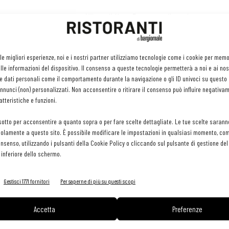
 di una possibile apertura a Milano di Nusr-Et, catena di steak
lusso di Salt Bae, sembrano ormai sfumate, il capoluogo
uò fare il conto alla rovescia per l'arrivo di SushiSamba, che
 le migliori esperienze, noi e i nostri partner utilizziamo tecnologie come i cookie per mem
 locali (al primo e al diciottesimo piano) nella Torre Velasca a
le informazioni del dispositivo. Il consenso a queste tecnologie permetterà a noi e ai nos
 2024. Fondata a New York nel 1999 per celebrare la cucina
e dati personali come il comportamento durante la navigazione o gli ID univoci su questo s
 Giappone, Brasile e Perù, SushiSamba per ora si trova a Las
nunci (non) personalizzati. Non acconsentire o ritirare il consenso può influire negativa
tteristiche e funzioni.
ndra, Dubai e Doha (attesi anche Edimburgo e Riad).
sotto per acconsentire a quanto sopra o per fare scelte dettagliate. Le tue scelte sarann
 Beefbar
olamente a questo sito. È possibile modificare le impostazioni in qualsiasi momento, com
consenso, utilizzando i pulsanti della Cookie Policy o cliccando sul pulsante di gestione d
mpo i milanesi possono farsi un'idea di cosa sia una catena di
 inferiore dello schermo.
g varcando la soglia di Beefbar Milano, ricavato all'interno della
ell'Ex Seminario Arcivescovile e arredato ispirandosi allo stile
Gestisci 1771 fornitori
Per saperne di più su questi scopi
milanesi degli anni ’40/’60, tra boiserie in noce scuro e tavoli in
de. Nato nel 2005 a Monte Carlo, Beefbar conta 25 locali (più
Accetta
Preferenze
tra cui Parigi, Londra e Dubai. «Dopo aver aperto un Beefbar