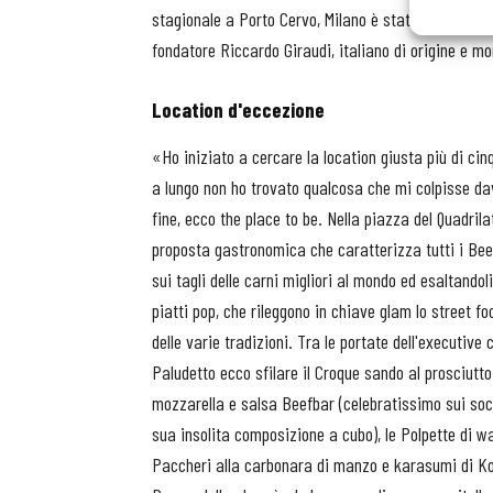
stagionale a Porto Cervo, Milano è stata la scelta pi
fondatore Riccardo Giraudi, italiano di origine e m
Location d'eccezione
«Ho iniziato a cercare la location giusta più di cin
a lungo non ho trovato qualcosa che mi colpisse da
fine, ecco the place to be. Nella piazza del Quadrila
proposta gastronomica che caratterizza tutti i Be
sui tagli delle carni migliori al mondo ed esaltandol
piatti pop, che rileggono in chiave glam lo street foo
delle varie tradizioni. Tra le portate dell'executive 
Paludetto ecco sfilare il Croque sando al prosciutt
mozzarella e salsa Beefbar (celebratissimo sui soci
sua insolita composizione a cubo), le Polpette di wag
Paccheri alla carbonara di manzo e karasumi di Ko