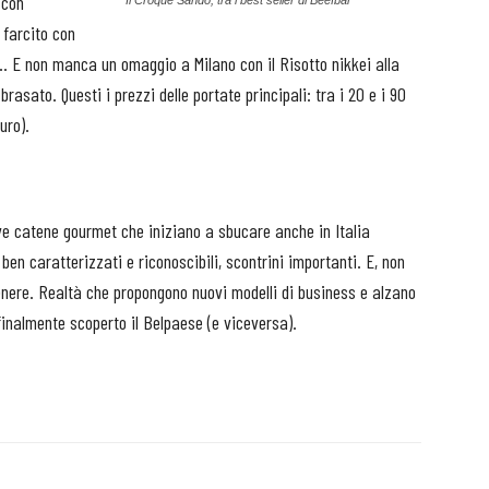
 con
Il Croque Sando, tra i best seller di Beefbar
o farcito con
.. E non manca un omaggio a Milano con il Risotto nikkei alla
brasato. Questi i prezzi delle portate principali: tra i 20 e i 90
uro).
ve catene gourmet che iniziano a sbucare anche in Italia
ben caratterizzati e riconoscibili, scontrini importanti. E, non
enere. Realtà che propongono nuovi modelli di business e alzano
 finalmente scoperto il Belpaese (e viceversa).