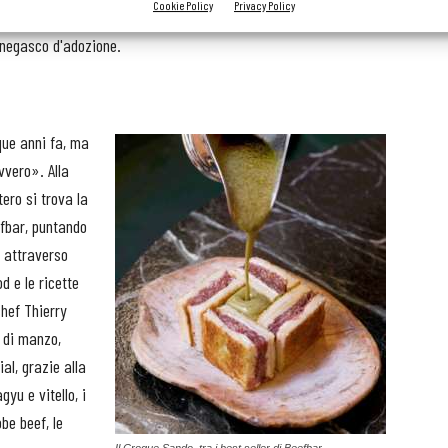
Cookie Policy
Privacy Policy
ù ovvia per il primo nostro flagship italiano», racconta il
onegasco d'adozione.
que anni fa, ma
vvero». Alla
tero si trova la
efbar, puntando
i attraverso
d e le ricette
chef Thierry
o di manzo,
al, grazie alla
yu e vitello, i
be beef, le