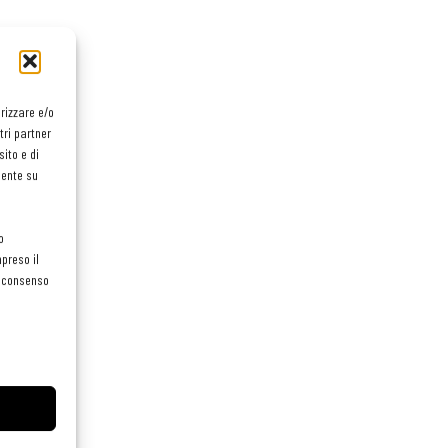
orizzare e/o
tri partner
ito e di
mente su
o
preso il
el consenso