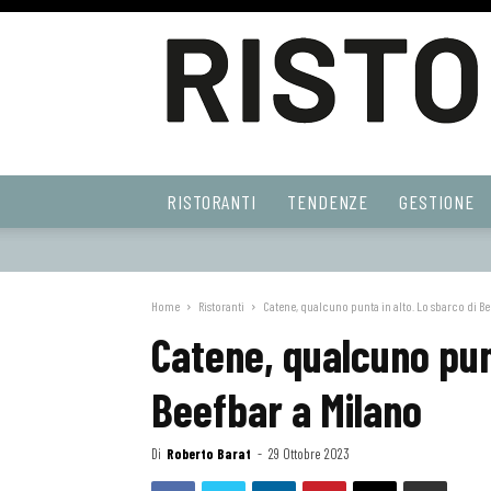
Ristoranti
RISTORANTI
TENDENZE
GESTIONE
Web
Home
Ristoranti
Catene, qualcuno punta in alto. Lo sbarco di Be
Catene, qualcuno punt
Beefbar a Milano
Di
Roberto Barat
-
29 Ottobre 2023