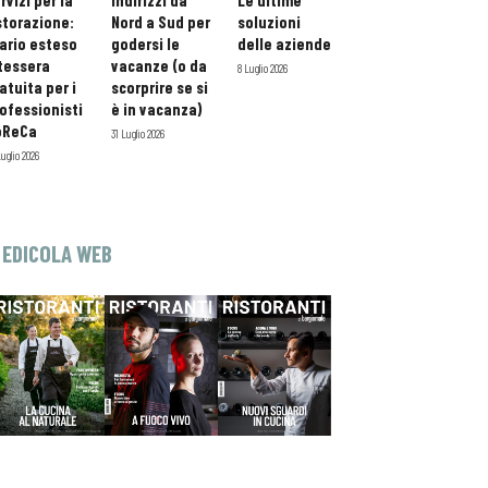
rvizi per la
indirizzi da
Le ultime
storazione:
Nord a Sud per
soluzioni
ario esteso
godersi le
delle aziende
tessera
vacanze (o da
8 Luglio 2026
atuita per i
scorprire se si
ofessionisti
è in vacanza)
oReCa
31 Luglio 2026
Luglio 2026
EDICOLA WEB