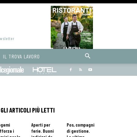
ewsletter
IL TROVA LAVORO
Bargiornale
dolcegiornale
Hoteldomani
GLI ARTICOLI PIÙ LETTI
ogemi
Aperti per
Pos, compagni
fforza i
ferie. Buoni
di gestione.