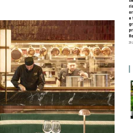
se
ri
or
e 
gr
pr
H
29 