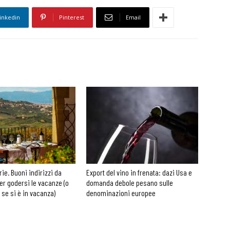
inkedin
Pinterest
Email
rie. Buoni indirizzi da
Export del vino in frenata: dazi Usa e
er godersi le vacanze (o
domanda debole pesano sulle
 se si è in vacanza)
denominazioni europee