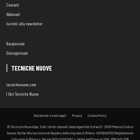
Contatti
Abbonati
Iscriviti alla newsletter
Bargiornale
Dolcegiornale
TECNICHE NUOVE
tecnichenuove.com
I libri Tecniche Nuove
Disclaimer e note legali
Privacy
Cookie Policy
© Tecniche Nuove Spa. Tutti i diritti riservati. Sede legale Via Eritrea 21 - 20157 Milano | Codice
fiscale, Partita IVA e Iscrizione al Registro delle imprese di Milano: 00753480151 | Registrazione
Tribunale di Milano n. 744 del 16/12/2008 | ROC n. 24344 dell’17 marzo 2014. ISSN 2421-3179