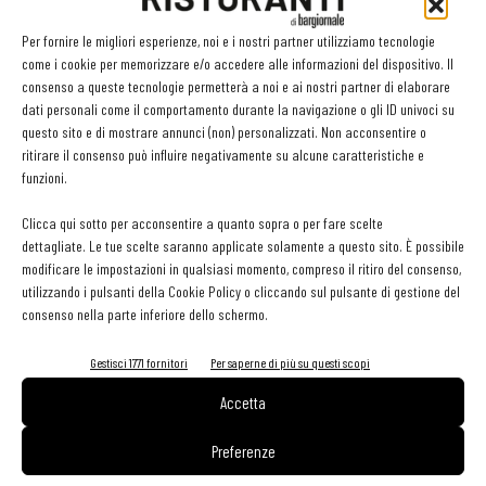
Europe e prosegue -
Sulla base dell’esperienza acquisita, abbiamo
Per fornire le migliori esperienze, noi e i nostri partner utilizziamo tecnologie
iniziato ad esplorare il mercato italiano, nello specifico focalizzandoci
come i cookie per memorizzare e/o accedere alle informazioni del dispositivo. Il
consenso a queste tecnologie permetterà a noi e ai nostri partner di elaborare
sulle acque e sui gelati, avendo analizzato il trend di costante crescita
dati personali come il comportamento durante la navigazione o gli ID univoci su
del settore. Recentemente abbiamo consolidato le relazioni
questo sito e di mostrare annunci (non) personalizzati. Non acconsentire o
commerciali e abbiamo iniziato a rivolgerci anche al settore dei
ritirare il consenso può influire negativamente su alcune caratteristiche e
funzioni.
succhi e delle birre
».
Clicca qui sotto per acconsentire a quanto sopra o per fare scelte
dettagliate. Le tue scelte saranno applicate solamente a questo sito. È possibile
TAG
Cool Head Europe
modificare le impostazioni in qualsiasi momento, compreso il ritiro del consenso,
utilizzando i pulsanti della Cookie Policy o cliccando sul pulsante di gestione del
consenso nella parte inferiore dello schermo.
Gestisci 1771 fornitori
Per saperne di più su questi scopi
Facebook
Twitter
Accetta
Preferenze
LEGGI ANCHE