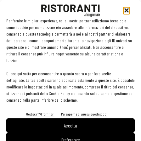
responsabili
».
Per fornire le migliori esperienze, noi e i nostri partner utilizziamo tecnologie
L'invito più pressante è alla responsabilità individuale
:
come i cookie per memorizzare e/o accedere alle informazioni del dispositivo. Il
«
Se saremo tutti a rispettare queste regole, usciremo più
consenso a queste tecnologie permetterà a noi e ai nostri partner di elaborare
dati personali come il comportamento durante la navigazione o gli ID univoci su
in fretta da questa emergenza. Il Paese ha bisogno della
questo sito e di mostrare annunci (non) personalizzati. Non acconsentire o
responsabilità di ciascuno di noi
. Facciamo parte di una
ritirare il consenso può influire negativamente su alcune caratteristiche e
medesima comunità, ogni individuo si sta giovando dei propri e
funzioni.
degli altrui sacrifici. Questa è la forza del nostro Paese: una
Clicca qui sotto per acconsentire a quanto sopra o per fare scelte
comunità di individui.
Tutti insieme ce la faremo
».
dettagliate. Le tue scelte saranno applicate solamente a questo sito. È possibile
modificare le impostazioni in qualsiasi momento, compreso il ritiro del consenso,
utilizzando i pulsanti della Cookie Policy o cliccando sul pulsante di gestione del
TAG
bar
coronavirus
Ristoranti
consenso nella parte inferiore dello schermo.
Gestisci 1771 fornitori
Per saperne di più su questi scopi
Accetta
Facebook
Twitter
Preferenze