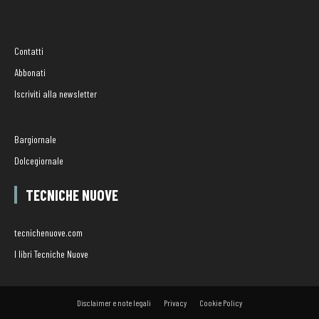
Contatti
Abbonati
Iscriviti alla newsletter
Bargiornale
Dolcegiornale
TECNICHE NUOVE
tecnichenuove.com
I libri Tecniche Nuove
Disclaimer e note legali
Privacy
Cookie Policy