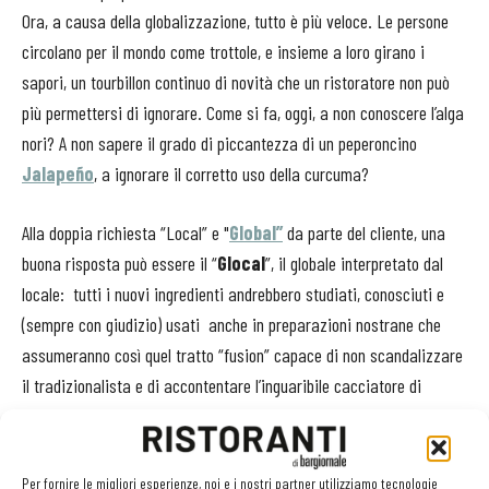
Ora, a causa della globalizzazione, tutto è più veloce. Le persone
circolano per il mondo come trottole, e insieme a loro girano i
sapori, un tourbillon continuo di novità che un ristoratore non può
più permettersi di ignorare. Come si fa, oggi, a non conoscere l’alga
nori? A non sapere il grado di piccantezza di un peperoncino
Jalapeño
, a ignorare il corretto uso della curcuma?
Alla doppia richiesta “Local” e "
Global”
da parte del cliente, una
buona risposta può essere il “
Glocal
”, il globale interpretato dal
locale: tutti i nuovi ingredienti andrebbero studiati, conosciuti e
(sempre con giudizio) usati anche in preparazioni nostrane che
assumeranno così quel tratto “fusion” capace di non scandalizzare
il tradizionalista e di accontentare l’inguaribile cacciatore di
novità. Allo stesso modo, i piatti esotici possono essere
interpretati con ingredienti nostrani. E' così che è nato il sushi
all'italiana, con le foglie di bietola che avvolgono il riso al posto
Per fornire le migliori esperienze, noi e i nostri partner utilizziamo tecnologie