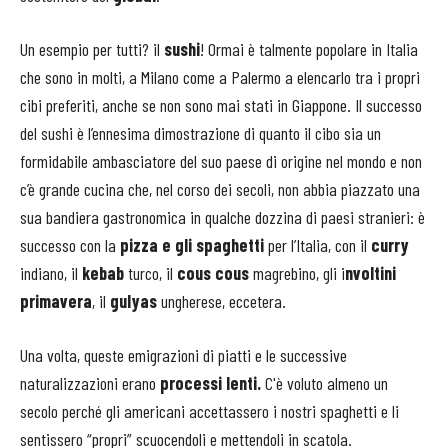
Un esempio per tutti? il
sushi
! Ormai è talmente popolare in Italia
che sono in molti, a Milano come a Palermo a elencarlo tra i propri
cibi preferiti, anche se non sono mai stati in Giappone. Il successo
del sushi è l’ennesima dimostrazione di quanto il cibo sia un
formidabile ambasciatore del suo paese di origine nel mondo e non
c’è grande cucina che, nel corso dei secoli, non abbia piazzato una
sua bandiera gastronomica in qualche dozzina di paesi stranieri: è
successo con la
pizza e gli spaghetti
per l’Italia, con il
curry
indiano, il
kebab
turco, il
cous cous
magrebino, gli i
nvoltini
primavera
, il
gulyas
ungherese, eccetera.
Una volta, queste emigrazioni di piatti e le successive
naturalizzazioni erano
processi lenti.
C'è voluto almeno un
secolo perché gli americani accettassero i nostri spaghetti e li
sentissero “propri” scuocendoli e mettendoli in scatola.