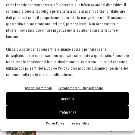
delle alghe o le uova di trota al posto del pesce crudo. Il materiale
come i cookie per memorizzare e/o accedere alle informazioni del dispositivo. Il
consenso a queste tecnologie permetterà a noi e ai nostri partner di elaborare
di ricerca è vastissimo, perché non dare via libera alla fantasia?
dati personali come il comportamento durante la navigazione o gli ID univoci su
Per non sbagliare basta temperarla con lo studio e la
questo sito e di mostrare annunci (non) personalizzati. Non acconsentire o
sperimentazione.
ritirare il consenso può influire negativamente su alcune caratteristiche e
funzioni.
Clicca qui sotto per acconsentire a quanto sopra o per fare scelte
TAG
cucina
global
glocal
local
dettagliate. Le tue scelte saranno applicate solamente a questo sito. È possibile
modificare le impostazioni in qualsiasi momento, compreso il ritiro del consenso,
utilizzando i pulsanti della Cookie Policy o cliccando sul pulsante di gestione del
consenso nella parte inferiore dello schermo.
Facebook
Twitter
Linkedin
Gestisci 1771 fornitori
Per saperne di più su questi scopi
Accetta
Preferenze
LEGGI ANCHE
Cookie Policy
Privacy Policy
Ampliare l’attività del ristorante al catering? Sì, ma la