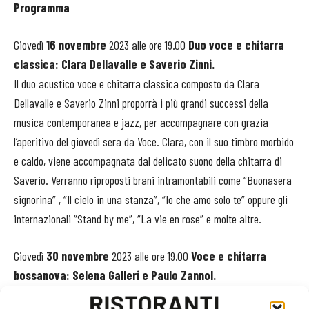
Programma
Giovedì
16 novembre
2023 alle ore 19.00
Duo voce e chitarra
classica: Clara Dellavalle e Saverio Zinni.
Il duo acustico voce e chitarra classica composto da Clara
Dellavalle e Saverio Zinni proporrà i più grandi successi della
musica contemporanea e jazz, per accompagnare con grazia
l’aperitivo del giovedì sera da Voce. Clara, con il suo timbro morbido
e caldo, viene accompagnata dal delicato suono della chitarra di
Saverio. Verranno riproposti brani intramontabili come “Buonasera
signorina” , “Il cielo in una stanza”, “Io che amo solo te” oppure gli
internazionali “Stand by me”, “La vie en rose” e molte altre.
Giovedì
30 novembre
2023 alle ore 19.00
Voce e chitarra
bossanova: Selena Galleri e Paulo Zannol.
Selena Galleri e Paulo Zannol sono musicisti di estrazione