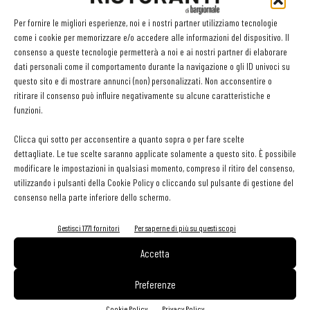
jazzistica con la passione della musica popolare brasiliana. Paulo,
originario di Porto Alegre, si trasferisce in Italia nel 2003 portando
Per fornire le migliori esperienze, noi e i nostri partner utilizziamo tecnologie
come i cookie per memorizzare e/o accedere alle informazioni del dispositivo. Il
con sé il bagaglio culturale e musicale delle proprie origini, Selena
consenso a queste tecnologie permetterà a noi e ai nostri partner di elaborare
si innamora della Bossa Nova a 17 anni e decide di approfondire
dati personali come il comportamento durante la navigazione o gli ID univoci su
studiando anche in Brasile. La collaborazione fra i due nasce nel
questo sito e di mostrare annunci (non) personalizzati. Non acconsentire o
ritirare il consenso può influire negativamente su alcune caratteristiche e
2020 grazie a un progetto di tesi in Conservatorio sulla musica
funzioni.
popolare brasiliana, dal quale nasceranno altre iniziative con
formazioni differenti ma con lo stesso denominatore comune: il
Clicca qui sotto per acconsentire a quanto sopra o per fare scelte
dettagliate. Le tue scelte saranno applicate solamente a questo sito. È possibile
Brasile.
modificare le impostazioni in qualsiasi momento, compreso il ritiro del consenso,
utilizzando i pulsanti della Cookie Policy o cliccando sul pulsante di gestione del
consenso nella parte inferiore dello schermo.
Gestisci 1771 fornitori
Per saperne di più su questi scopi
Facebook
Twitter
Accetta
Preferenze
Cookie Policy
Privacy Policy