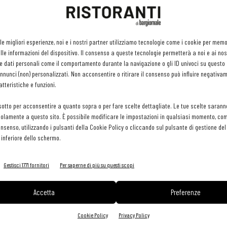
 linee morbide e semplici ispirate all’armonia dell’acqua.
 le migliori esperienze, noi e i nostri partner utilizziamo tecnologie come i cookie per mem
le informazioni del dispositivo. Il consenso a queste tecnologie permetterà a noi e ai nos
si focalizza solo sulle esigenze dei ristoratori, ma
e dati personali come il comportamento durante la navigazione o gli ID univoci su questo s
nunci (non) personalizzati. Non acconsentire o ritirare il consenso può influire negativa
a. «Un altro importante progetto cui abbiamo dedicato
tteristiche e funzioni.
tz, un’acqua seltz di alta qualità prodotta con acqua
cciaio riutilizzabili, che ne mantengono invariata la gassatura
sotto per acconsentire a quanto sopra o per fare scelte dettagliate. Le tue scelte sarann
olamente a questo sito. È possibile modificare le impostazioni in qualsiasi momento, com
uzione pensata specificatamente per il mondo della miscelazione,
consenso, utilizzando i pulsanti della Cookie Policy o cliccando sul pulsante di gestione d
o che offre, può trovare ampi spazi anche nei ristoranti, dove il
 inferiore dello schermo.
na».
≈
Gestisci 1771 fornitori
Per saperne di più su questi scopi
Accetta
Preferenze
Cookie Policy
Privacy Policy
Maniva