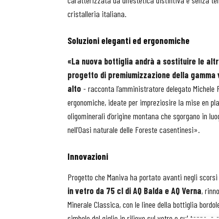
caratterizzata da un’estetica distintiva e senza temp
cristalleria italiana.
Soluzioni eleganti ed ergonomiche
«La nuova bottiglia andrà a sostituire le al
progetto di premiumizzazione della gamma ve
alto
- racconta l’amministratore delegato Michele Fog
ergonomiche, ideate per impreziosire la mise en plac
oligominerali d’origine montana che sgorgano in luog
nell’Oasi naturale delle Foreste casentinesi».
Innovazioni
Progetto che Maniva ha portato avanti negli scorsi 
in vetro da 75 cl di AQ Balda e AQ Verna
, rin
Minerale Classica, con le linee della bottiglia bord
simbolo del giglio in rilievo sul vetro e sul tappo, a 