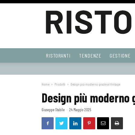
Ristoranti
RISTORANTI
TENDENZE
GESTIONE
Web
Home
Prodotti
Design più moderno grazie al Vintage
Design più moderno g
Giuseppe Stabile
-
24 Maggio 2025