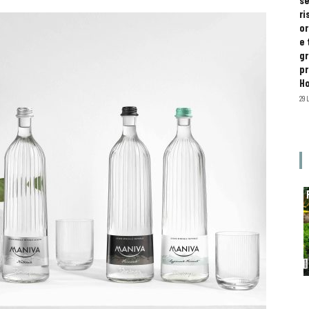
se
ri
or
e 
gr
pr
H
29 