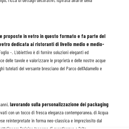
o, ricca di dettagli decorativi, ispirata all’arte della
tre proposte in vetro in questo formato e fa parte del
tro dedicata ai ristoranti di livello medio e medio-
lio -. L’obiettivo è di fornire soluzioni eleganti ed
e delle tavole e valorizzare le proprietà e delle nostre acque
hi tutelati del versante bresciano del Parco dell’Adamello e
anni,
lavorando sulla personalizzazione dei packaging
novati con un tocco di fresca eleganza contemporanea, di Acqua
olese reinterpretate in forma neo-classica e impreziosito dal
sottolineare l’origine toscana di quest’acqua e l’alto