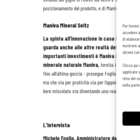
posizionamento del prodotto, e di Maniva Chef, dalle
Maniva Mineral Seltz
Per fornire
accedere al
La spinta all’innovazione in casa Maniva non 
di elaborar
mostrare an
guarda anche alle altre realtà del fuoricas
alcune cara
importanti investimenti è Maniva Mineral Sel
minerale naturale Maniva,
fornita in fusti di a
Clicca qui 
applicate s
fino all’ultima goccia - prosegue Foglio -. Una sol
ritiro del 
ma che sia per praticità sia per l’apporto qualitativ
nella parte
bere miscelato sta diventando una realtà quotidia
L'intervista
Michele Foglio, Amministratore delegato di 