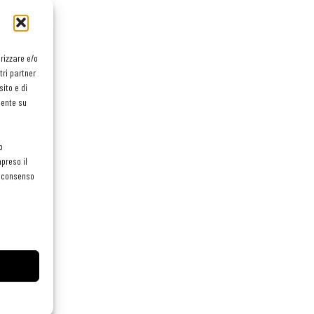
orizzare e/o
tri partner
ito e di
mente su
o
preso il
el consenso