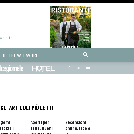
ewsletter
IL TROVA LAVORO
Bargiornale
dolcegiornale
Hoteldomani
GLI ARTICOLI PIÙ LETTI
ogemi
Aperti per
Recensioni
fforza i
ferie. Buoni
online, Fipe e