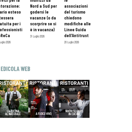
rvizi per la
indirizzi da
le
storazione:
Nord a Sud per
associazioni
ario esteso
godersi le
del turismo
tessera
vacanze (o da
chiedono
atuita per i
scorprire se si
modifiche alle
ofessionisti
è in vacanza)
Linee Guida
oReCa
dell’Antitrust
31 Luglio 2026
Luglio 2026
20 Luglio 2026
EDICOLA WEB