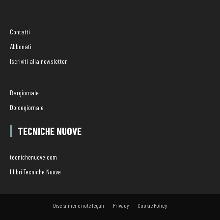
Contatti
Abbonati
Iscriviti alla newsletter
Bargiornale
Dolcegiornale
TECNICHE NUOVE
tecnichenuove.com
I libri Tecniche Nuove
Disclaimer e note legali
Privacy
Cookie Policy