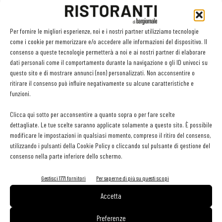
acquisibili solo dall’utente o da un suo intermediario delegato.
Per fornire le migliori esperienze, noi e i nostri partner utilizziamo tecnologie
L’utilizzo della fattura elettronica, unitamente alla garanzia di
come i cookie per memorizzare e/o accedere alle informazioni del dispositivo. Il
tracciabilità dei pagamenti ricevuti e effettuati sopra i 500 euro, e
consenso a queste tecnologie permetterà a noi e ai nostri partner di elaborare
della comunicazione telematica degli scontrini fiscali emessi
dati personali come il comportamento durante la navigazione o gli ID univoci su
questo sito e di mostrare annunci (non) personalizzati. Non acconsentire o
portano con sé un grande vantaggio per le aziende, che consiste
ritirare il consenso può influire negativamente su alcune caratteristiche e
nella riduzione di due anni (da 5 a 3) dei termini per l’accertamento.
funzioni.
Inoltre, non si dovranno più comunicare i dati di tali fatture, sia
Clicca qui sotto per acconsentire a quanto sopra o per fare scelte
emesse che ricevute, tramite il cosiddetto spesometro.
dettagliate. Le tue scelte saranno applicate solamente a questo sito. È possibile
modificare le impostazioni in qualsiasi momento, compreso il ritiro del consenso,
utilizzando i pulsanti della Cookie Policy o cliccando sul pulsante di gestione del
TAG
fatturazione
fatturazione elettronica
consenso nella parte inferiore dello schermo.
Gestisci 1771 fornitori
Per saperne di più su questi scopi
Accetta
Facebook
Twitter
Preferenze