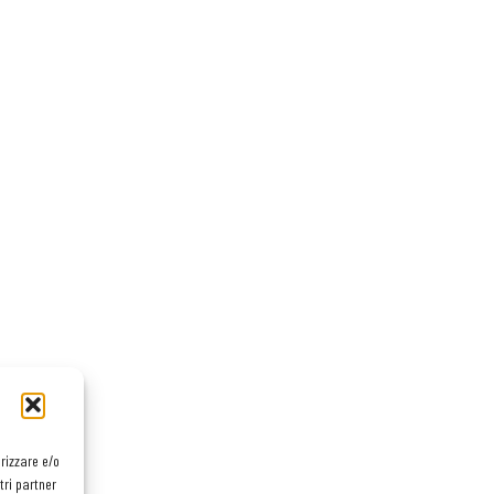
orizzare e/o
tri partner