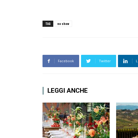
TAG
no show
Facebook
Twitter
L
LEGGI ANCHE