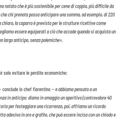
 notato che è più sostenibile per cene di coppia, più difficile da
ile che chi prenota possa anticipare una somma, ad esempio, di 220
 chiara, la caparra è prevista per le strutture ricettive come
 Vogliamo essere equiparati a ciò che accade quando si acquista un
con largo anticipo, senza polemiche».
'è solo evitare le perdite economiche:
 conclude lo chef fiorentino –
e abbiamo pensato a un
enza in anticipo: diamo in omaggio un aperitivo (controvalore 40
ttoria per festeggiare una ricorrenza, poi, offriamo un ricordo
etta adesiva in oro e grafite, che può essere incisa con un chiodo e