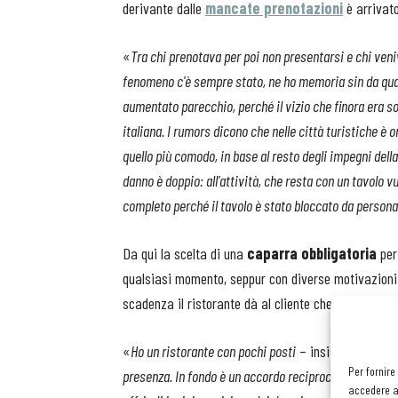
derivante dalle
mancate prenotazioni
è arrivato
«
Tra chi prenotava per poi non presentarsi e chi veniv
fenomeno c'è sempre stato, ne ho memoria sin da quando
aumentato parecchio, perché il vizio che finora era so
italiana. I rumors dicono che nelle città turistiche è 
quello più comodo, in base al resto degli impegni della
danno è doppio: all'attività, che resta con un tavolo v
completo perché il tavolo è stato bloccato da persona
Da qui la scelta di una
caparra obbligatoria
per 
qualsiasi momento, seppur con diverse motivazioni: f
scadenza il ristorante dà al cliente che disdice un 
«
Ho un ristorante con pochi posti
– insiste Lorenz
Per fornire
presenza. In fondo è un accordo reciproco, un 'patto' c
accedere al