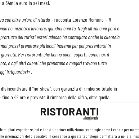
 a 64mila euro in sei mesi.
a con oltre un'ora di ritardo
- racconta Lorenzo Romano –
il
 ho iniziato a lavorare, quindici anni fa. Negli ultimi anni però è
prattutto dei turisti esteri adesso ha contagiato anche la clientela
ormai prassi prenotare più locali insieme per poi presentarsi in
 giornata. Per ristoranti che hanno pochi coperti, come noi, il
uoto, e agli altri clienti che prenotano e magari trovano tutto
ggi irriguardosi
».
disincentivare il “no-show”, con garanzia di rimborso totale in
ino a 48 ore è previsto il rimborso della cifra, oltre quella
voucher da utilizzare entro 3-6 mesi.
o Romano –
e ho bisogno che chi prenota mi garantisca la sua
 le migliori esperienze, noi e i nostri partner utilizziamo tecnologie come i cookie per mem
ol cliente: io mi impegno a riservargli uno dei miei pochi tavoli e a
le informazioni del dispositivo. Il consenso a queste tecnologie permetterà a noi e ai nos