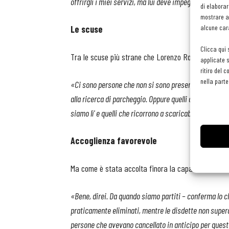
offrirgli i miei servizi, ma lui deve impegnarsi a presen
di elaborar
mostrare an
alcune cara
Le scuse
Clicca qui 
Tra le scuse più strane che Lorenzo Romano si è sen
applicate s
ritiro del 
nella parte
«Ci sono persone che non si sono presentate e dopo es
alla ricerca di parcheggio. Oppure quelli che confessan
siamo lì' e quelli che ricorrono a scaricabarile come '
Accoglienza favorevole
Ma come è stata accolta finora la caparra?
«Bene, direi. Da quando siamo partiti – conferma lo ch
praticamente eliminati, mentre le disdette non supera
persone che avevano cancellato in anticipo per question