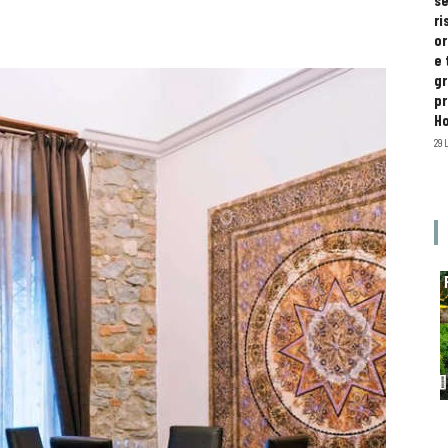
se
ri
or
e 
gr
pr
H
29 