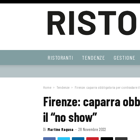
Ristoranti
RISTORANTI
TENDENZE
GESTIONE
Web
Home
Tendenze
Firenze: caparra obbligatoria per contrastare i
Firenze: caparra obb
il “no show”
Di
Martino Ragusa
-
28 Novembre 2022