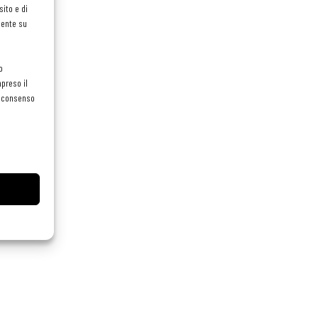
ito e di
mente su
o
preso il
el consenso