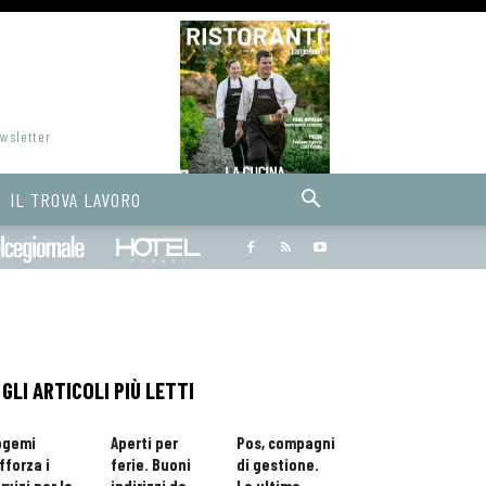
ewsletter
IL TROVA LAVORO
Bargiornale
dolcegiornale
Hoteldomani
GLI ARTICOLI PIÙ LETTI
ogemi
Aperti per
Pos, compagni
fforza i
ferie. Buoni
di gestione.