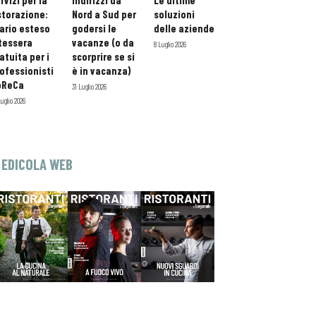
rvizi per la
indirizzi da
Le ultime
storazione:
Nord a Sud per
soluzioni
ario esteso
godersi le
delle aziende
tessera
vacanze (o da
8 Luglio 2026
atuita per i
scorprire se si
ofessionisti
è in vacanza)
oReCa
31 Luglio 2026
Luglio 2026
EDICOLA WEB