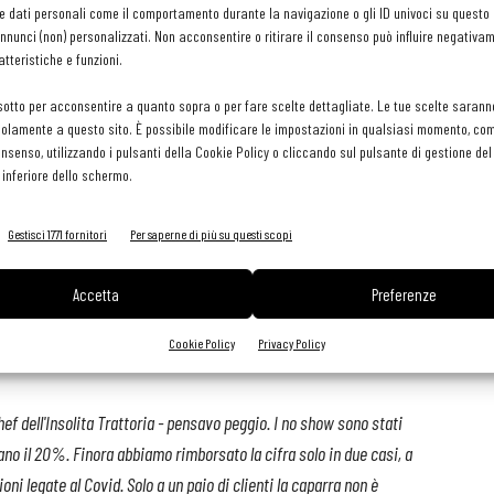
tarsi il giorno e l'ora a cui ha riservato il tavolo»
.
e dati personali come il comportamento durante la navigazione o gli ID univoci su questo s
nunci (non) personalizzati. Non acconsentire o ritirare il consenso può influire negativa
tteristiche e funzioni.
sotto per acconsentire a quanto sopra o per fare scelte dettagliate. Le tue scelte sarann
tito rivolgere:
olamente a questo sito. È possibile modificare le impostazioni in qualsiasi momento, com
consenso, utilizzando i pulsanti della Cookie Policy o cliccando sul pulsante di gestione d
 inferiore dello schermo.
sere state chiamate al telefono hanno risposto di essere lì fuori
o di essersi addormentati sul divano, quelli del 'dieci minuti e
Gestisci 1771 fornitori
Per saperne di più su questi scopi
non è venuta la babysitter'. Ma il campionario è lungo
...».
Accetta
Preferenze
Cookie Policy
Privacy Policy
ef dell'Insolita Trattoria - pensavo peggio. I no show sono stati
no il 20%. Finora abbiamo rimborsato la cifra solo in due casi, a
i legate al Covid. Solo a un paio di clienti la caparra non è