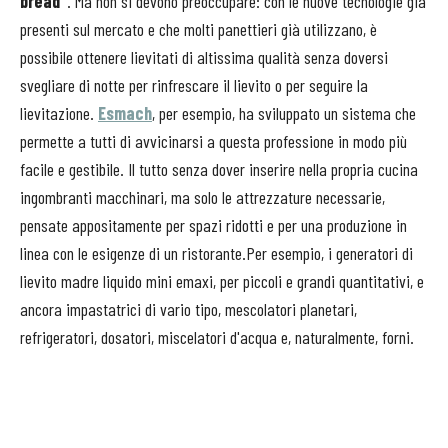
bread"
. Ma non si devono preoccupare: con le nuove tecnologie già
presenti sul mercato e che molti panettieri già utilizzano, è
possibile ottenere lievitati di altissima qualità senza doversi
svegliare di notte per rinfrescare il lievito o per seguire la
lievitazione.
Esmach
, per esempio, ha sviluppato un sistema che
permette a tutti di avvicinarsi a questa professione in modo più
facile e gestibile. Il tutto senza dover inserire nella propria cucina
ingombranti macchinari, ma solo le attrezzature necessarie,
pensate appositamente per spazi ridotti e per una produzione in
linea con le esigenze di un ristorante.Per esempio, i generatori di
lievito madre liquido mini emaxi, per piccoli e grandi quantitativi, e
ancora impastatrici di vario tipo, mescolatori planetari,
refrigeratori, dosatori, miscelatori d'acqua e, naturalmente, forni.